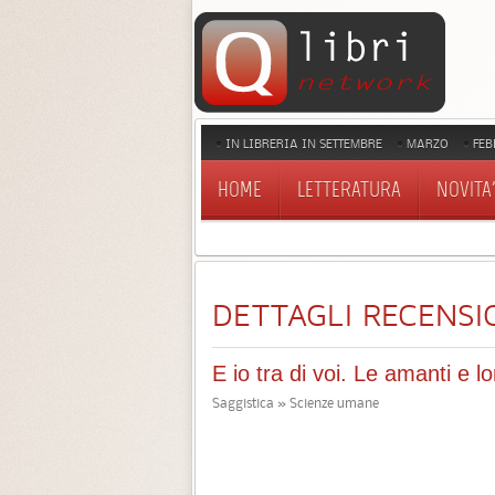
IN LIBRERIA IN SETTEMBRE
MARZO
FEB
HOME
LETTERATURA
NOVITA'
DETTAGLI RECENSI
E io tra di voi. Le amanti e lor
Saggistica » Scienze umane