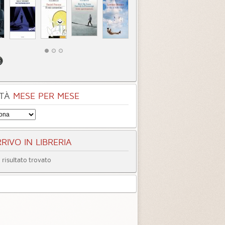
TÀ
MESE PER MESE
RIVO IN LIBRERIA
risultato trovato
entità sconosciuta
Incastrati
Chime