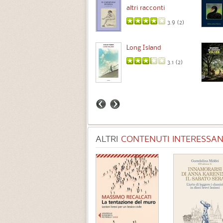
altri racconti
3.5 (
1
)
3.9 (
2
)
Intermezzo
Long Island
3.7 (
3
)
3.1 (
2
)
ALTRI
CONTENUTI INTERESSANT