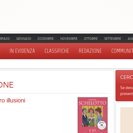
BRAIO
GENNAIO
DICEMBRE
NOVEMBRE
OTTOBRE
SETTEMBRE
AG
IN EVIDENZA
CLASSIFICHE
REDAZIONE
COMMUNI
CER
ONE
Se des
present
o illusioni