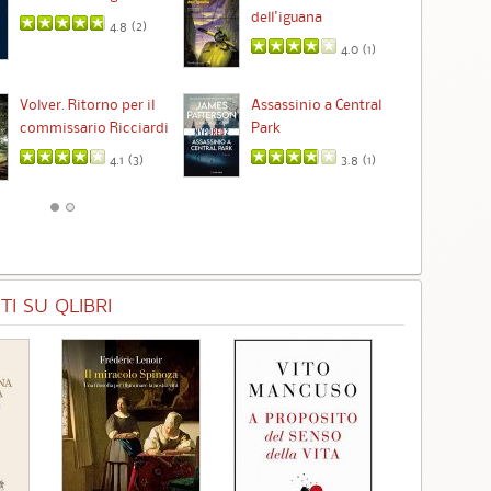
dell'iguana
4.8 (
2
)
4.0 (
1
)
Ta
Volver. Ritorno per il
Assassinio a Central
commissario Ricciardi
Park
4.1 (
3
)
3.8 (
1
)
I SU QLIBRI