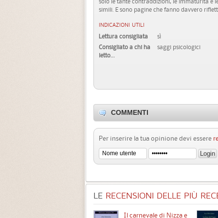
solo le tante contraddizioni, le immaturità e l
simili. E sono pagine che fanno davvero riflett
INDICAZIONI UTILI
Lettura consigliata
sì
Consigliato a chi ha
saggi psicologici
letto...
COMMENTI
Per inserire la tua opinione devi essere
r
LE
RECENSIONI DELLE PIÙ RECE
Chimere
Il carnevale di Nizza e