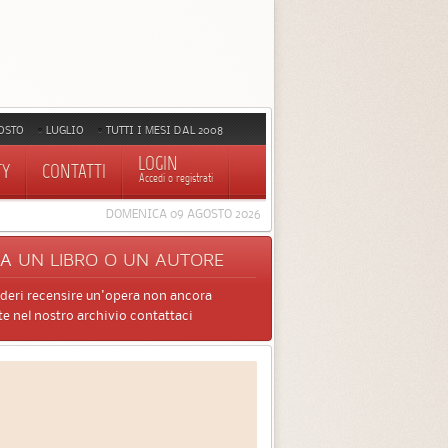
OSTO
LUGLIO
TUTTI I MESI DAL 2008
LOGIN
TY
CONTATTI
Accedi o registrati
DOMENICA 09 AGOSTO 2026
CA
UN LIBRO O UN AUTORE
ideri recensire un'opera non ancora
e nel nostro archivio contattaci