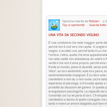
Opinione inserita da
Pelizzari
31 Ot
Top 10 opinionisti
-
Guarda tutte 
UNA VITA DA SECONDO VIOLINO
E’ una condizione che nella maggior parte delle
perché non è così vero che capita. Si sceglie e
meglio, si accetta così, perché tanto è Lui che
l’ombra, l’altra, quella che ama appassionat
ma nella realtà non abbastanza da volerti a fi
verità è che non ti ama proprio, perché ama so
fronte al mondo, piena di serenità, senza anda
"altre", sui loro sentimenti, sulle loro paure,
sentimentalmente impegnati. È un libro sulle ca
clandestino e non sa, o non vuole, uscire dalla
esperienza di psicologa, si è trovata spesso a d
prodotte da situazioni del genere. In queste pa
le angolazioni psicologiche. La capacità narra
l’umanità con cui lei parla di loro. C’è empat
clandestino a danno di quello coniugale, ma
tanto e vivere un amore sbagliato può fare ma