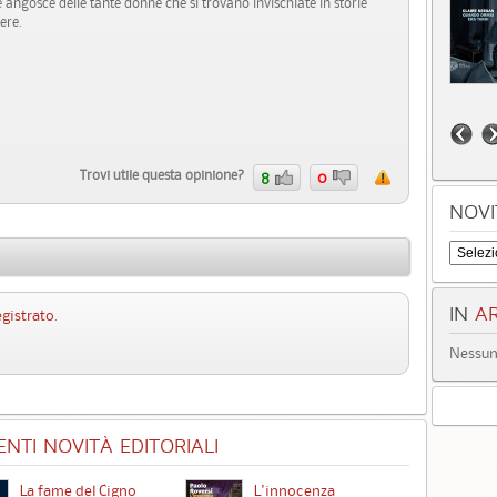
e angosce delle tante donne che si trovano invischiate in storie
ere.
Trovi utile questa opinione?
8
0
NOVI
IN
AR
egistrato
.
Nessun 
NTI NOVITÀ EDITORIALI
La fame del Cigno
L'innocenza
Id