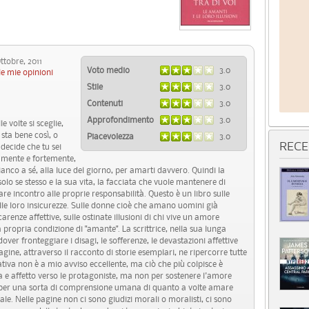
tobre, 2011
Voto medio
3.0
le mie opinioni
Stile
3.0
Contenuti
3.0
Approfondimento
3.0
 volte si sceglie,
 sta bene così, o
Piacevolezza
3.0
RECE
 decide che tu sei
amente e fortemente,
anco a sé, alla luce del giorno, per amarti davvero. Quindi la
lo se stesso e la sua vita, la facciata che vuole mantenere di
re incontro alle proprie responsabilità. Questo è un libro sulle
 sulle loro insicurezze. Sulle donne cioè che amano uomini già
renze affettive, sulle ostinate illusioni di chi vive un amore
 propria condizione di "amante". La scrittrice, nella sua lunga
over fronteggiare i disagi, le sofferenze, le devastazioni affettive
gine, attraverso il racconto di storie esemplari, ne ripercorre tutte
tiva non è a mio avviso eccellente, ma ciò che più colpisce è
ia e affetto verso le protagoniste, ma non per sostenere l'amore
 per una sorta di comprensione umana di quanto a volte amare
le. Nelle pagine non ci sono giudizi morali o moralisti, ci sono