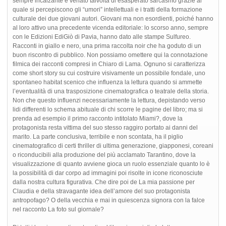
sempre incalzante e venato talvolta di esasperato sarcasmo grazie al
quale si percepiscono gli “umori” intellettuali e i tratti della formazione
culturale dei due giovani autori. Giovani ma non esordienti, poiché hanno
al loro attivo una precedente vicenda editoriale: lo scorso anno, sempre
con le Edizioni EdiGiò di Pavia, hanno dato alle stampe Sulfureo.
Racconti in giallo e nero, una prima raccolta noir che ha goduto di un
buon riscontro di pubblico. Non possiamo omettere qui la connotazione
filmica dei racconti compresi in Chiaro di Lama. Ognuno si caratterizza
come short story su cui costruire visivamente un possibile fondale, uno
spontaneo habitat scenico che influenza la lettura quando si ammette
l’eventualità di una trasposizione cinematografica o teatrale della storia.
Non che questo influenzi necessariamente la lettura, depistando verso
lidi differenti lo schema abituale di chi scorre le pagine del libro; ma si
prenda ad esempio il primo racconto intitolato Miami?, dove la
protagonista resta vittima del suo stesso raggiro portato ai danni del
marito. La parte conclusiva, terribile e non scontata, ha il piglio
cinematografico di certi thriller di ultima generazione, giapponesi, coreani
o riconducibili alla produzione del più acclamato Tarantino, dove la
visualizzazione di quanto avviene gioca un ruolo essenziale quanto lo è
la possibilità di dar corpo ad immagini poi risolte in icone riconosciute
dalla nostra cultura figurativa. Che dire poi de La mia passione per
Claudia e della stravagante idea dell’amore del suo protagonista
antropofago? O della vecchia e mai in quiescenza signora con la falce
nel racconto La foto sul giornale?