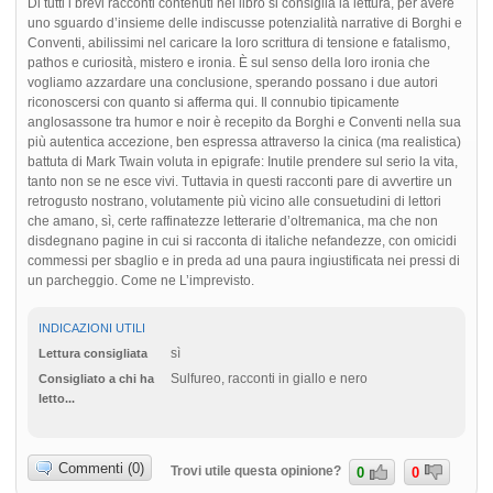
Di tutti i brevi racconti contenuti nel libro si consiglia la lettura, per avere
uno sguardo d’insieme delle indiscusse potenzialità narrative di Borghi e
Conventi, abilissimi nel caricare la loro scrittura di tensione e fatalismo,
pathos e curiosità, mistero e ironia. È sul senso della loro ironia che
vogliamo azzardare una conclusione, sperando possano i due autori
riconoscersi con quanto si afferma qui. Il connubio tipicamente
anglosassone tra humor e noir è recepito da Borghi e Conventi nella sua
più autentica accezione, ben espressa attraverso la cinica (ma realistica)
battuta di Mark Twain voluta in epigrafe: Inutile prendere sul serio la vita,
tanto non se ne esce vivi. Tuttavia in questi racconti pare di avvertire un
retrogusto nostrano, volutamente più vicino alle consuetudini di lettori
che amano, sì, certe raffinatezze letterarie d’oltremanica, ma che non
disdegnano pagine in cui si racconta di italiche nefandezze, con omicidi
commessi per sbaglio e in preda ad una paura ingiustificata nei pressi di
un parcheggio. Come ne L’imprevisto.
INDICAZIONI UTILI
sì
Lettura consigliata
Sulfureo, racconti in giallo e nero
Consigliato a chi ha
letto...
Commenti (0)
Trovi utile questa opinione?
0
0