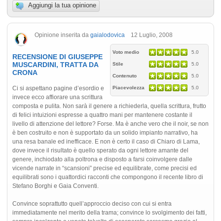
Aggiungi la tua opinione
Opinione inserita da
gaialodovica
12 Luglio, 2008
Voto medio
5.0
RECENSIONE DI GIUSEPPE
MUSCARDINI, TRATTA DA
Stile
5.0
CRONA
Contenuto
5.0
Ci si aspettano pagine d’esordio e
Piacevolezza
5.0
invece ecco affiorare una scrittura
composta e pulita. Non sarà il genere a richiederla, quella scrittura, frutto
di felici intuizioni espresse a quattro mani per mantenere costante il
livello di attenzione del lettore? Forse. Ma è anche vero che il noir, se non
è ben costruito e non è supportato da un solido impianto narrativo, ha
una resa banale ed inefficace. E non è certo il caso di Chiaro di Lama,
dove invece il risultato è quello sperato da ogni lettore amante del
genere, inchiodato alla poltrona e disposto a farsi coinvolgere dalle
vicende narrate in “scansioni” precise ed equilibrate, come precisi ed
equilibrati sono i quattordici racconti che compongono il recente libro di
Stefano Borghi e Gaia Conventi.
Convince soprattutto quell’approccio deciso con cui si entra
immediatamente nel merito della trama; convince lo svolgimento dei fatti,