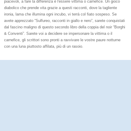
piacevoli, a fare la differenza è l'essere vittima o carnefice. Un gioco
diabolico che prende vita grazie a questi racconti, dove la tagliente
ironia, lama che illumina ogni incubo, vi terrà col fiato sospeso. Se
avete apprezzato “Sulfureo, racconti in giallo e nero”, sarete conquistati
dal fascino maligno di questo secondo libro della coppia del noir “Borghi
& Conventi”. Sarete voi a decidere se impersonare la vittima o il
carnefice, gli scrittori sono pronti a ravvivare le vostre paure notturne
con una luna piuttosto affilata, più di un rasoio.