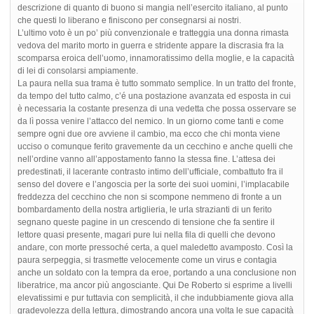
descrizione di quanto di buono si mangia nell’esercito italiano, al punto
che questi lo liberano e finiscono per consegnarsi ai nostri.
L’ultimo voto è un po’ più convenzionale e tratteggia una donna rimasta
vedova del marito morto in guerra e stridente appare la discrasia fra la
scomparsa eroica dell’uomo, innamoratissimo della moglie, e la capacità
di lei di consolarsi ampiamente.
La paura nella sua trama è tutto sommato semplice. In un tratto del fronte,
da tempo del tutto calmo, c’é una postazione avanzata ed esposta in cui
è necessaria la costante presenza di una vedetta che possa osservare se
da lì possa venire l’attacco del nemico. In un giorno come tanti e come
sempre ogni due ore avviene il cambio, ma ecco che chi monta viene
ucciso o comunque ferito gravemente da un cecchino e anche quelli che
nell’ordine vanno all’appostamento fanno la stessa fine. L’attesa dei
predestinati, il lacerante contrasto intimo dell’ufficiale, combattuto fra il
senso del dovere e l’angoscia per la sorte dei suoi uomini, l’implacabile
freddezza del cecchino che non si scompone nemmeno di fronte a un
bombardamento della nostra artiglieria, le urla strazianti di un ferito
segnano queste pagine in un crescendo di tensione che fa sentire il
lettore quasi presente, magari pure lui nella fila di quelli che devono
andare, con morte pressoché certa, a quel maledetto avamposto. Così la
paura serpeggia, si trasmette velocemente come un virus e contagia
anche un soldato con la tempra da eroe, portando a una conclusione non
liberatrice, ma ancor più angosciante. Qui De Roberto si esprime a livelli
elevatissimi e pur tuttavia con semplicità, il che indubbiamente giova alla
gradevolezza della lettura, dimostrando ancora una volta le sue capacità