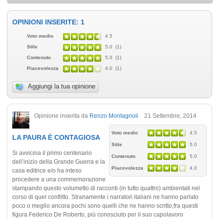
OPINIONI INSERITE: 1
Voto medio
4.5
Stile
5.0 (1)
Contenuto
5.0 (1)
Piacevolezza
4.0 (1)
Aggiungi la tua opinione
Opinione inserita da
Renzo Montagnoli
21 Settembre, 2014
Voto medio
4.5
LA PAURA È CONTAGIOSA
Stile
5.0
Si avvicina il primo centenario
Contenuto
5.0
dell’inizio della Grande Guerra e la
Piacevolezza
4.0
casa editrice e/o ha inteso
procedere a una commemorazione
stampando questo volumetto di racconti (in tutto quattro) ambientati nel
corso di quel conflitto. Stranamente i narratori italiani ne hanno parlato
poco o meglio ancora pochi sono quelli che ne hanno scritto;fra questi
figura Federico De Roberto, più conosciuto per il suo capolavoro