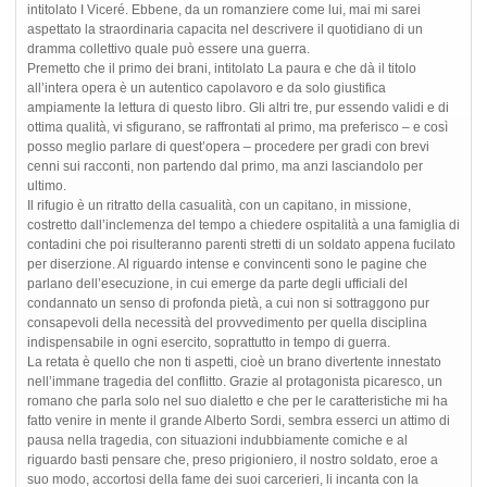
intitolato I Viceré. Ebbene, da un romanziere come lui, mai mi sarei
aspettato la straordinaria capacita nel descrivere il quotidiano di un
dramma collettivo quale può essere una guerra.
Premetto che il primo dei brani, intitolato La paura e che dà il titolo
all’intera opera è un autentico capolavoro e da solo giustifica
ampiamente la lettura di questo libro. Gli altri tre, pur essendo validi e di
ottima qualità, vi sfigurano, se raffrontati al primo, ma preferisco – e così
posso meglio parlare di quest’opera – procedere per gradi con brevi
cenni sui racconti, non partendo dal primo, ma anzi lasciandolo per
ultimo.
Il rifugio è un ritratto della casualità, con un capitano, in missione,
costretto dall’inclemenza del tempo a chiedere ospitalità a una famiglia di
contadini che poi risulteranno parenti stretti di un soldato appena fucilato
per diserzione. Al riguardo intense e convincenti sono le pagine che
parlano dell’esecuzione, in cui emerge da parte degli ufficiali del
condannato un senso di profonda pietà, a cui non si sottraggono pur
consapevoli della necessità del provvedimento per quella disciplina
indispensabile in ogni esercito, soprattutto in tempo di guerra.
La retata è quello che non ti aspetti, cioè un brano divertente innestato
nell’immane tragedia del conflitto. Grazie al protagonista picaresco, un
romano che parla solo nel suo dialetto e che per le caratteristiche mi ha
fatto venire in mente il grande Alberto Sordi, sembra esserci un attimo di
pausa nella tragedia, con situazioni indubbiamente comiche e al
riguardo basti pensare che, preso prigioniero, il nostro soldato, eroe a
suo modo, accortosi della fame dei suoi carcerieri, li incanta con la