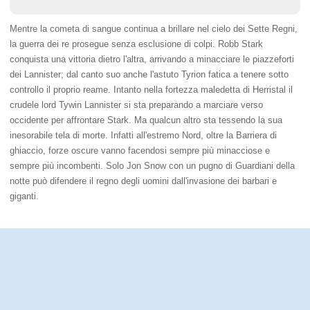
Mentre la cometa di sangue continua a brillare nel cielo dei Sette Regni,
la guerra dei re prosegue senza esclusione di colpi. Robb Stark
conquista una vittoria dietro l'altra, arrivando a minacciare le piazzeforti
dei Lannister; dal canto suo anche l'astuto Tyrion fatica a tenere sotto
controllo il proprio reame. Intanto nella fortezza maledetta di Herristal il
crudele lord Tywin Lannister si sta preparando a marciare verso
occidente per affrontare Stark. Ma qualcun altro sta tessendo la sua
inesorabile tela di morte. Infatti all'estremo Nord, oltre la Barriera di
ghiaccio, forze oscure vanno facendosi sempre più minacciose e
sempre più incombenti. Solo Jon Snow con un pugno di Guardiani della
notte può difendere il regno degli uomini dall'invasione dei barbari e
giganti.