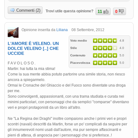
Commenti (2)
Trovi utile questa opinione?
11
0
Opinione inserita da
Liliana
08 Settembre, 2012
Voto medio
4.8
L'AMORE È VELENO. UN
DOLCE VELENO [..] CHE
Stile
4.0
UCCIDE
Contenuto
5.0
F A V O L O S O .
Piacevolezza
5.0
Martin: hai tutta la mia stima!
Come la sua mente abbia potuto partorire una simile storia, non riesco
ancora a spiegarmelo.
Ormai le Cronache del Ghiaccio e del Fuoco sono diventate una droga
per me.
Sono coinvolgenti, appassionanti, con una trama studiata e curata nei
minimi particolari, con personaggi che da semplici "comparse" diventano
veri e propri protagonisti da un libro all'altro.
Ne "La Regina dei Draghi" inoltre compaiono anche i primi veri e propri
scontri (navali) descritti da Martin, forse un po' complicati da seguire per
gli innumerevoli nomi usati dall'autore, ma pur sempre affascinanti e
pieni di attesa, di angoscia per i personaggi che si preferisce..!