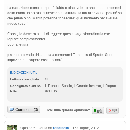
La narrazione come sempre è fluida e piacevole...e anche quei momenti
della trama un po' statici riescono a catturare la tua attenzione, perché sai
che prima o poi Martin potrebbe "ripescare" quel momento per svelare
nuove cose :)
Consiglio davvero a tutti di leggere questa saga straordinaria che ti
rapisce completamente!
Buona lettura!
p.s. adesso vado dritta dritta a comprarmi Tempesta di Spade! Sono
impaziente di sapere cosa accadrà!
INDICAZIONI UTILI
sì
Lettura consigliata
Il Trono di Spade, Il Grande Inverno, Il Regno
Consigliato a chi ha
dei Lupi
letto...
Commenti (0)
Trovi utile questa opinione?
9
0
Opinione inserita da
rondinella
16 Giugno, 2012