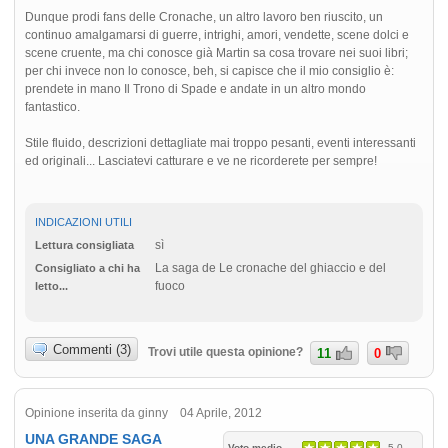
Dunque prodi fans delle Cronache, un altro lavoro ben riuscito, un
continuo amalgamarsi di guerre, intrighi, amori, vendette, scene dolci e
scene cruente, ma chi conosce già Martin sa cosa trovare nei suoi libri;
per chi invece non lo conosce, beh, si capisce che il mio consiglio è:
prendete in mano Il Trono di Spade e andate in un altro mondo
fantastico.
Stile fluido, descrizioni dettagliate mai troppo pesanti, eventi interessanti
ed originali... Lasciatevi catturare e ve ne ricorderete per sempre!
INDICAZIONI UTILI
sì
Lettura consigliata
La saga de Le cronache del ghiaccio e del
Consigliato a chi ha
fuoco
letto...
Commenti (3)
Trovi utile questa opinione?
11
0
Opinione inserita da ginny 04 Aprile, 2012
UNA GRANDE SAGA
Voto medio
5.0