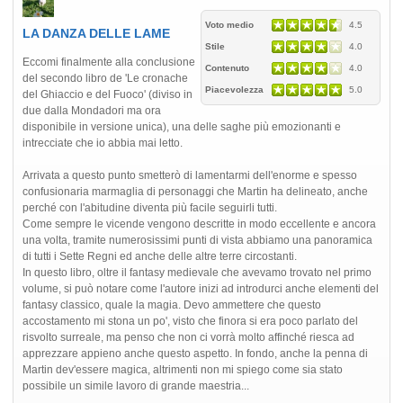
Voto medio
4.5
LA DANZA DELLE LAME
Stile
4.0
Eccomi finalmente alla conclusione
Contenuto
4.0
del secondo libro de 'Le cronache
Piacevolezza
5.0
del Ghiaccio e del Fuoco' (diviso in
due dalla Mondadori ma ora
disponibile in versione unica), una delle saghe più emozionanti e
intrecciate che io abbia mai letto.
Arrivata a questo punto smetterò di lamentarmi dell'enorme e spesso
confusionaria marmaglia di personaggi che Martin ha delineato, anche
perché con l'abitudine diventa più facile seguirli tutti.
Come sempre le vicende vengono descritte in modo eccellente e ancora
una volta, tramite numerosissimi punti di vista abbiamo una panoramica
di tutti i Sette Regni ed anche delle altre terre circostanti.
In questo libro, oltre il fantasy medievale che avevamo trovato nel primo
volume, si può notare come l'autore inizi ad introdurci anche elementi del
fantasy classico, quale la magia. Devo ammettere che questo
accostamento mi stona un po', visto che finora si era poco parlato del
risvolto surreale, ma penso che non ci vorrà molto affinché riesca ad
apprezzare appieno anche questo aspetto. In fondo, anche la penna di
Martin dev'essere magica, altrimenti non mi spiego come sia stato
possibile un simile lavoro di grande maestria...