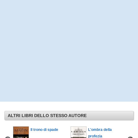
ALTRI LIBRI DELLO STESSO AUTORE
l
Il trono di spade
L'ombra della
profezia