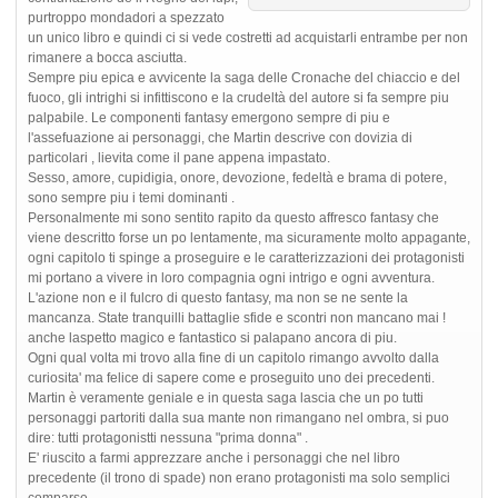
purtroppo mondadori a spezzato
un unico libro e quindi ci si vede costretti ad acquistarli entrambe per non
rimanere a bocca asciutta.
Sempre piu epica e avvicente la saga delle Cronache del chiaccio e del
fuoco, gli intrighi si infittiscono e la crudeltà del autore si fa sempre piu
palpabile. Le componenti fantasy emergono sempre di piu e
l'assefuazione ai personaggi, che Martin descrive con dovizia di
particolari , lievita come il pane appena impastato.
Sesso, amore, cupidigia, onore, devozione, fedeltà e brama di potere,
sono sempre piu i temi dominanti .
Personalmente mi sono sentito rapito da questo affresco fantasy che
viene descritto forse un po lentamente, ma sicuramente molto appagante,
ogni capitolo ti spinge a proseguire e le caratterizzazioni dei protagonisti
mi portano a vivere in loro compagnia ogni intrigo e ogni avventura.
L'azione non e il fulcro di questo fantasy, ma non se ne sente la
mancanza. State tranquilli battaglie sfide e scontri non mancano mai !
anche laspetto magico e fantastico si palapano ancora di piu.
Ogni qual volta mi trovo alla fine di un capitolo rimango avvolto dalla
curiosita' ma felice di sapere come e proseguito uno dei precedenti.
Martin è veramente geniale e in questa saga lascia che un po tutti
personaggi partoriti dalla sua mante non rimangano nel ombra, si puo
dire: tutti protagonistti nessuna "prima donna" .
E' riuscito a farmi apprezzare anche i personaggi che nel libro
precedente (il trono di spade) non erano protagonisti ma solo semplici