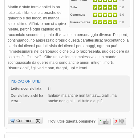
Martin è stato formidabile! Io ho
Stile
5.0
letto tutti i libri delle cronache del
Contenuto
5.0
ghiaccio e del fuoco, mi manca
Piacevolezza
5.0
solo l'ultimo. All'inizio non ci capivo
niente, perchè ogni capitolo era
raccontato secondo il punto di vista di un personaggio diverso. Poi però,
continuando, ho apprezzato proprio questa caratteristica: raccontando la
storia dai diversi punti di vista dei diversi personaggi, ognuno può
immedesimarsi nel personaggio che più lo rappresenta, può decidere da
solo chi è il "cattivo"... Offre una visione complessiva di un mondo
sconquassato da guerre ma ci sono anche amori, intrighi, morti,
"risurrezioni", figli veri e non, draghi, lupi e leoni...
INDICAZIONI UTILI
sì
Lettura consigliata
fantasy, ma anche non fantasy... gialli, ma
Consigliato a chi ha
anche non gialli... di tutto e di più
letto...
Commenti (0)
Trovi utile questa opinione?
1
2