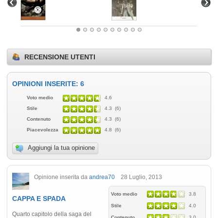
RECENSIONE UTENTI
OPINIONI INSERITE: 6
Voto medio
4.6
Stile
4.3 (6)
Contenuto
4.3 (6)
Piacevolezza
4.8 (6)
Aggiungi la tua opinione
Opinione inserita da
andrea70
28 Luglio, 2013
Voto medio
3.8
CAPPA E SPADA
Stile
4.0
Quarto capitolo della saga del
Contenuto
3.0