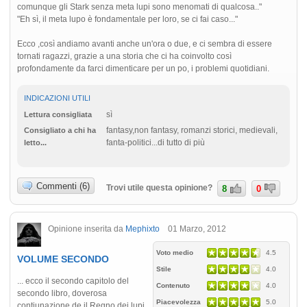
comunque gli Stark senza meta lupi sono menomati di qualcosa.."
"Eh sì, il meta lupo è fondamentale per loro, se ci fai caso..."
Ecco ,così andiamo avanti anche un'ora o due, e ci sembra di essere
tornati ragazzi, grazie a una storia che ci ha coinvolto così
profondamente da farci dimenticare per un po, i problemi quotidiani.
INDICAZIONI UTILI
sì
Lettura consigliata
fantasy,non fantasy, romanzi storici, medievali,
Consigliato a chi ha
fanta-politici...di tutto di più
letto...
Commenti (6)
Trovi utile questa opinione?
8
0
Opinione inserita da
Mephixto
01 Marzo, 2012
Voto medio
4.5
VOLUME SECONDO
Stile
4.0
... ecco il secondo capitolo del
Contenuto
4.0
secondo libro, doverosa
Piacevolezza
5.0
contiunazione de il Regno dei lupi,