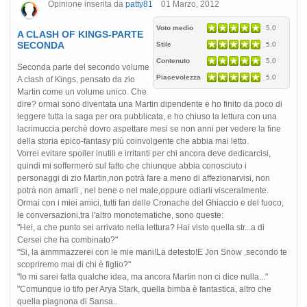
Opinione inserita da
patty81
01 Marzo, 2012
Voto medio
5.0
A CLASH OF KINGS-PARTE
SECONDA
Stile
5.0
Contenuto
5.0
Seconda parte del secondo volume
Piacevolezza
5.0
A clash of Kings, pensato da zio
Martin come un volume unico. Che
dire? ormai sono diventata una Martin dipendente e ho finito da poco di
leggere tutta la saga per ora pubblicata, e ho chiuso la lettura con una
lacrimuccia perchè dovro aspettare mesi se non anni per vedere la fine
della storia epico-fantasy più coinvolgente che abbia mai letto.
Vorrei evitare spoiler inutili e irritanti per chi ancora deve dedicarcisi,
quindi mi soffermerò sul fatto che chiunque abbia conosciuto i
personaggi di zio Martin,non potrà fare a meno di affezionarvisi, non
potrà non amarli , nel bene o nel male,oppure odiarli visceralmente.
Ormai con i miei amici, tutti fan delle Cronache del Ghiaccio e del fuoco,
le conversazioni,tra l'altro monotematiche, sono queste:
"Hei, a che punto sei arrivato nella lettura? Hai visto quella str...a di
Cersei che ha combinato?"
"Si, la ammmazzerei con le mie mani!La detesto!E Jon Snow ,secondo te
scopriremo mai di chi è figlio?"
"Io mi sarei fatta qualche idea, ma ancora Martin non ci dice nulla..."
"Comunque io tifo per Arya Stark, quella bimba è fantastica, altro che
quella piagnona di Sansa..