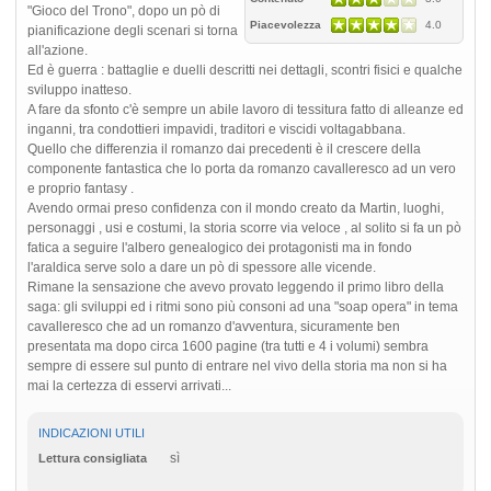
"Gioco del Trono", dopo un pò di
Piacevolezza
4.0
pianificazione degli scenari si torna
all'azione.
Ed è guerra : battaglie e duelli descritti nei dettagli, scontri fisici e qualche
sviluppo inatteso.
A fare da sfonto c'è sempre un abile lavoro di tessitura fatto di alleanze ed
inganni, tra condottieri impavidi, traditori e viscidi voltagabbana.
Quello che differenzia il romanzo dai precedenti è il crescere della
componente fantastica che lo porta da romanzo cavalleresco ad un vero
e proprio fantasy .
Avendo ormai preso confidenza con il mondo creato da Martin, luoghi,
personaggi , usi e costumi, la storia scorre via veloce , al solito si fa un pò
fatica a seguire l'albero genealogico dei protagonisti ma in fondo
l'araldica serve solo a dare un pò di spessore alle vicende.
Rimane la sensazione che avevo provato leggendo il primo libro della
saga: gli sviluppi ed i ritmi sono più consoni ad una "soap opera" in tema
cavalleresco che ad un romanzo d'avventura, sicuramente ben
presentata ma dopo circa 1600 pagine (tra tutti e 4 i volumi) sembra
sempre di essere sul punto di entrare nel vivo della storia ma non si ha
mai la certezza di esservi arrivati...
INDICAZIONI UTILI
sì
Lettura consigliata