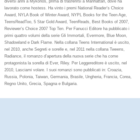
diversi anni a Mykonos, prima di trasferirsi a Manhattan, dove ha
lavorato come hostess. Ha vinto i premi National Reader’s Choice
Award, NYLA Book of Winter Award, NYPL Books for the Teen Age,
TeensReadToo, 5 Star Gold Award, TeenReads, Best Books of 2007,
Reviewer’s Choice 2007 Top Ten. Per Fanucci Editore ha pubblicato i
primi quattro volumi della serie Gli Immortali, Evermore, Blue Moon,
Shadowland e Dark Flame. Nella collana Teens International è uscito,
nel 2010, anche Segreti e sorelle e, nel 2011 nella collana Tweens,
Radiance, il romanzo d’apertura della nuova serie che ha come
protagonista la sorella di Ever, Riley. Per Leggereditore è uscito, nel
2010, Lasciami volare. I suoi romanzi sono pubblicati in: Croazia,
Russia, Polonia, Taiwan, Germania, Brasile, Ungheria, Francia, Corea,
Regno Unito, Grecia, Spagna e Bulgaria.