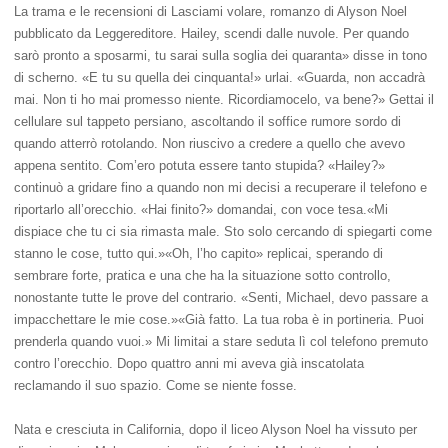
La trama e le recensioni di Lasciami volare, romanzo di Alyson Noel
pubblicato da Leggereditore. Hailey, scendi dalle nuvole. Per quando
sarò pronto a sposarmi, tu sarai sulla soglia dei quaranta» disse in tono
di scherno. «E tu su quella dei cinquanta!» urlai. «Guarda, non accadrà
mai. Non ti ho mai promesso niente. Ricordiamocelo, va bene?» Gettai il
cellulare sul tappeto persiano, ascoltando il soffice rumore sordo di
quando atterrò rotolando. Non riuscivo a credere a quello che avevo
appena sentito. Com’ero potuta essere tanto stupida? «Hailey?»
continuò a gridare fino a quando non mi decisi a recuperare il telefono e
riportarlo all’orecchio. «Hai finito?» domandai, con voce tesa.«Mi
dispiace che tu ci sia rimasta male. Sto solo cercando di spiegarti come
stanno le cose, tutto qui.»«Oh, l’ho capito» replicai, sperando di
sembrare forte, pratica e una che ha la situazione sotto controllo,
nonostante tutte le prove del contrario. «Senti, Michael, devo passare a
impacchettare le mie cose.»«Già fatto. La tua roba è in portineria. Puoi
prenderla quando vuoi.» Mi limitai a stare seduta lì col telefono premuto
contro l’orecchio. Dopo quattro anni mi aveva già inscatolata
reclamando il suo spazio. Come se niente fosse.
Nata e cresciuta in California, dopo il liceo Alyson Noel ha vissuto per