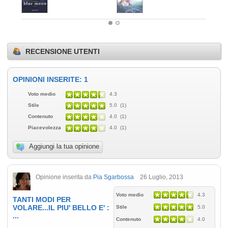
RECENSIONE UTENTI
OPINIONI INSERITE: 1
Voto medio
4.3
Stile
5.0 (1)
Contenuto
4.0 (1)
Piacevolezza
4.0 (1)
Aggiungi la tua opinione
Opinione inserita da
Pia Sgarbossa
26 Luglio, 2013
Voto medio
4.3
TANTI MODI PER
VOLARE...IL PIU' BELLO E' :
Stile
5.0
...
Contenuto
4.0