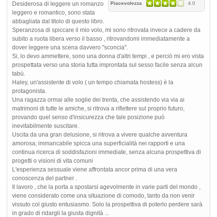
Desiderosa di leggere un romanzo
Piacevolezza
4.0
leggero e romantico, sono stata
abbagliata dal titolo di questo libro.
Speranzosa di spiccare il mio volo, mi sono ritrovata invece a cadere da
subito a ruota libera verso il basso , ritrovandomi immediatamente a
dover leggere una scena davvero "sconcia".
Si, lo devo ammettere, sono una donna d'altri tempi , e perciò mi ero vista
prospettata verso una storia tutta improntata sul sesso facile senza alcun
tabù.
Haley, un'assistente di volo ( un tempo chiamata hostess) è la
protagonista.
Una ragazza ormai alle soglie dei trenta, che assistendo via via ai
matrimoni di tutte le amiche, si ritrova a riflettere sul proprio futuro,
provando quel senso d'insicurezza che tale posizione può
inevitabilmente suscitare.
Uscita da una gran delusione, si ritrova a vivere qualche avventura
amorosa; immancabile spicca una superficialità nei rapporti e una
continua ricerca di soddisfazioni immediate, senza alcuna prospettiva di
progetti o visioni di vita comuni
L'esperienza sessuale viene affrontata ancor prima di una vera
conoscenza del partner .
Il lavoro , che la porta a spostarsi agevolmente in varie parti del mondo ,
viene considerato come una situazione di comodo, tanto da non venir
vissuto col giusto entusiasmo. Solo la prospettiva di poterlo perdere sarà
in grado di ridargli la giusta dignità ...