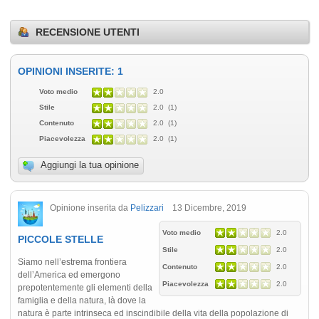
RECENSIONE UTENTI
OPINIONI INSERITE: 1
Voto medio
2.0
Stile
2.0 (1)
Contenuto
2.0 (1)
Piacevolezza
2.0 (1)
Aggiungi la tua opinione
Opinione inserita da
Pelizzari
13 Dicembre, 2019
Voto medio
2.0
PICCOLE STELLE
Stile
2.0
Siamo nell’estrema frontiera
Contenuto
2.0
dell’America ed emergono
Piacevolezza
2.0
prepotentemente gli elementi della
famiglia e della natura, là dove la
natura è parte intrinseca ed inscindibile della vita della popolazione di