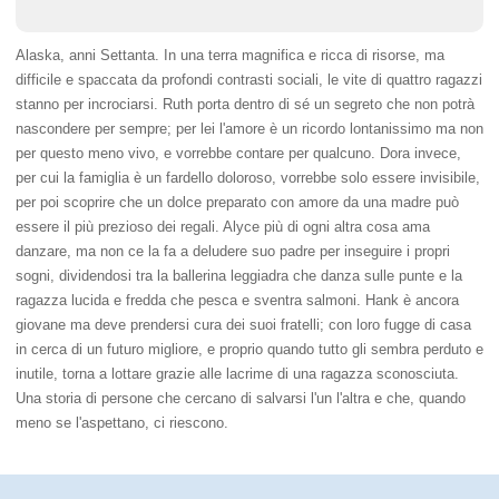
Alaska, anni Settanta. In una terra magnifica e ricca di risorse, ma
difficile e spaccata da profondi contrasti sociali, le vite di quattro ragazzi
stanno per incrociarsi. Ruth porta dentro di sé un segreto che non potrà
nascondere per sempre; per lei l'amore è un ricordo lontanissimo ma non
per questo meno vivo, e vorrebbe contare per qualcuno. Dora invece,
per cui la famiglia è un fardello doloroso, vorrebbe solo essere invisibile,
per poi scoprire che un dolce preparato con amore da una madre può
essere il più prezioso dei regali. Alyce più di ogni altra cosa ama
danzare, ma non ce la fa a deludere suo padre per inseguire i propri
sogni, dividendosi tra la ballerina leggiadra che danza sulle punte e la
ragazza lucida e fredda che pesca e sventra salmoni. Hank è ancora
giovane ma deve prendersi cura dei suoi fratelli; con loro fugge di casa
in cerca di un futuro migliore, e proprio quando tutto gli sembra perduto e
inutile, torna a lottare grazie alle lacrime di una ragazza sconosciuta.
Una storia di persone che cercano di salvarsi l'un l'altra e che, quando
meno se l'aspettano, ci riescono.