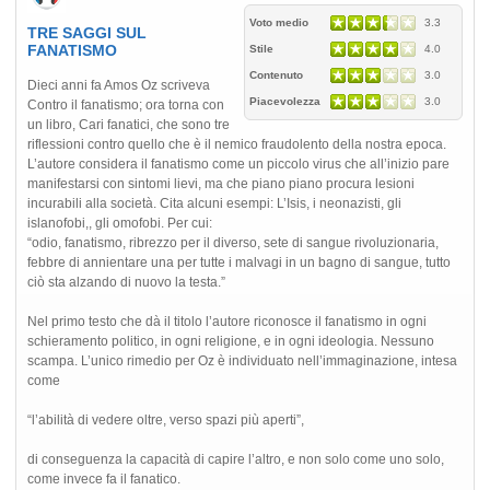
Voto medio
3.3
TRE SAGGI SUL
FANATISMO
Stile
4.0
Contenuto
3.0
Dieci anni fa Amos Oz scriveva
Piacevolezza
3.0
Contro il fanatismo; ora torna con
un libro, Cari fanatici, che sono tre
riflessioni contro quello che è il nemico fraudolento della nostra epoca.
L’autore considera il fanatismo come un piccolo virus che all’inizio pare
manifestarsi con sintomi lievi, ma che piano piano procura lesioni
incurabili alla società. Cita alcuni esempi: L’Isis, i neonazisti, gli
islanofobi,, gli omofobi. Per cui:
“odio, fanatismo, ribrezzo per il diverso, sete di sangue rivoluzionaria,
febbre di annientare una per tutte i malvagi in un bagno di sangue, tutto
ciò sta alzando di nuovo la testa.”
Nel primo testo che dà il titolo l’autore riconosce il fanatismo in ogni
schieramento politico, in ogni religione, e in ogni ideologia. Nessuno
scampa. L’unico rimedio per Oz è individuato nell’immaginazione, intesa
come
“l’abilità di vedere oltre, verso spazi più aperti”,
di conseguenza la capacità di capire l’altro, e non solo come uno solo,
come invece fa il fanatico.