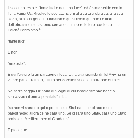
Il secondo testo è: “tante luci e non una luce”, ed è stato scritto con la
figlia Fania Oz. Rivolge le sue attenzioni alla cultura ebraica, alla sua
storia, alla sua genesi. Il fanatismo qui si rivela quando i cultori
dell’ebraismo più estremo cercano di imporre le loro regole agli altri.
Poiché l’ebraismo è
“tante luci”
E non
“una sola”.
E qui l’autore fa un paragone rilevante: la città sionista di Tel Aviv ha un
valore pari al Talmud, il libro per eccellenza della tradizione ebraica.
Nel terzo saggio Oz parla di “Sogni di cui Israele farebbe bene a
sbarazzarsi il prima possibile”.Infatti:
“se non vi saranno qui e presto, due Stati (uno israeliano e uno
palestinese) allora ce ne sarà uno. Se ci sarà uno Stato, sarà uno Stato
arabo dal Mediterraneo al Giordano”.
E prosegue: