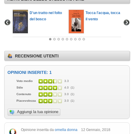
D'un tratto nel folto
Tocca l'acqua, tocca
del bosco
il vento
RECENSIONE UTENTI
OPINIONI INSERITE: 1
Voto medio
3.3
Stile
4.0 (1)
Contenuto
3.0 (1)
Piacevolezza
3.0 (1)
Aggiungi la tua opinione
Opinione inserita da
ornella donna
12 Gennaio, 2018