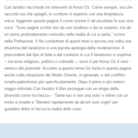
Cari fanatici racchiude tre interventi di Amos Oz. Come sempre, sia che
racconti sia che spieghi, lo scrittore si esprime con una limpidezza
unica: leggendo queste pagine è come essere lì ad ascoltare la sua viva
voce. “Sono pagine scritte non da uno studioso o da un esperto, ma da
un uomo profondamente coinvolto nella realtà di cui si parla,” scrive
nella Prefazione. Il filo conduttore di questi testi è ancora una volta una
disamina del fanatismo e una pacata apologia della moderazione. A
prescindere dal tipo di fede e dal contesto in cui il fanatismo si esprime
– sia esso religioso, politico o culturale –, esso è per Amos Oz il vero
nemico del presente. Accanto a questo tema Oz torna in queste pagine
anche sulla situazione del Medio Oriente, in generale, e del conflitto
israelo-palestinese più specificatamente. Dopo il primo e più esteso
saggio intitolato Cari fanatici il libro prosegue con un elogio della
diversità come ricchezza – “Tante luci e non una sola” e infine con un
invito a Israele a “liberarsi rapidamente da alcuni suoi sogni” per
guardare dritto in faccia la realtà delle cose.