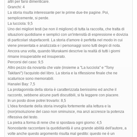
altri per farsi dimenticare.
Granchi: 4
La storia risulta interessante per le prime due-tre pagine. Poi,
semplicemente, si perde.
La lucciola: 9,5
Uno dei migliori testi (se non il migliore) di tutta la raccolta, che tratta di
situazioni quotidiane e semplici con un'intensità di espressione e dovizia
di particolari stupefacenti. La storia d'amore è perfetta nel modo in cui
viene presentata e analizzata e i personaggi sono tutti degni di nota.
Ancora una volta, quando Murakami descrive la realtà di tutti i giorni
rimane insuperabile ed insuperato.
Percorsi del caso: 9,5
Altro pezzo da novanta che vale (insieme a "La lucciola" e "Tony
Takitani") l'acquisto del libro. La storia e la riflessione finale che ne
scaturisce sono memorabili.
Hanalei Bay: 7,5
La protagonista della storia è caratterizzata benissimo ed anche il
racconto, sebbene alcune parti discutibili, si fa leggere con piacere.
In un posto dove potrei trovarlo: 8,5
L'idea fondante della storia invoglia fortemente alla lettura e la
(non)risoluzione del caso non sminuisce, ma anzi accresce la potenza
riflessiva del testo.
La pietra a forma di rene che si spostava ogni giorno: 4,5
Nonostante raccontare la quotidianità è una grande abilità dell'autore, a
volte anche questo argomento risulta mal gestito: questo ne è un