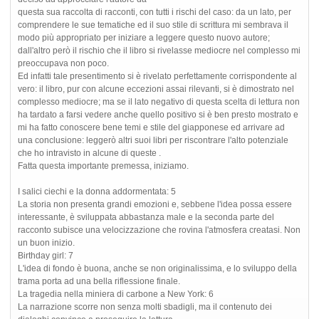
questa sua raccolta di racconti, con tutti i rischi del caso: da un lato, per
comprendere le sue tematiche ed il suo stile di scrittura mi sembrava il
modo più appropriato per iniziare a leggere questo nuovo autore;
dall'altro però il rischio che il libro si rivelasse mediocre nel complesso mi
preoccupava non poco.
Ed infatti tale presentimento si è rivelato perfettamente corrispondente al
vero: il libro, pur con alcune eccezioni assai rilevanti, si è dimostrato nel
complesso mediocre; ma se il lato negativo di questa scelta di lettura non
ha tardato a farsi vedere anche quello positivo si è ben presto mostrato e
mi ha fatto conoscere bene temi e stile del giapponese ed arrivare ad
una conclusione: leggerò altri suoi libri per riscontrare l'alto potenziale
che ho intravisto in alcune di queste .
Fatta questa importante premessa, iniziamo.
I salici ciechi e la donna addormentata: 5
La storia non presenta grandi emozioni e, sebbene l'idea possa essere
interessante, è sviluppata abbastanza male e la seconda parte del
racconto subisce una velocizzazione che rovina l'atmosfera creatasi. Non
un buon inizio.
Birthday girl: 7
L'idea di fondo è buona, anche se non originalissima, e lo sviluppo della
trama porta ad una bella riflessione finale.
La tragedia nella miniera di carbone a New York: 6
La narrazione scorre non senza molti sbadigli, ma il contenuto dei