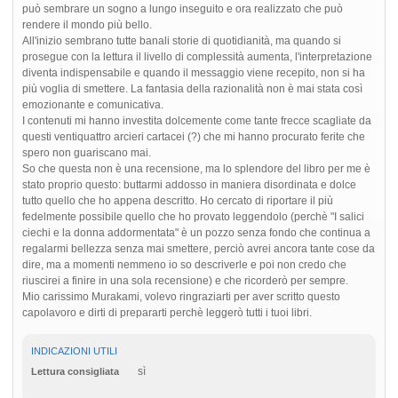
può sembrare un sogno a lungo inseguito e ora realizzato che può
rendere il mondo più bello.
All'inizio sembrano tutte banali storie di quotidianità, ma quando si
prosegue con la lettura il livello di complessità aumenta, l'interpretazione
diventa indispensabile e quando il messaggio viene recepito, non si ha
più voglia di smettere. La fantasia della razionalità non è mai stata così
emozionante e comunicativa.
I contenuti mi hanno investita dolcemente come tante frecce scagliate da
questi ventiquattro arcieri cartacei (?) che mi hanno procurato ferite che
spero non guariscano mai.
So che questa non è una recensione, ma lo splendore del libro per me è
stato proprio questo: buttarmi addosso in maniera disordinata e dolce
tutto quello che ho appena descritto. Ho cercato di riportare il più
fedelmente possibile quello che ho provato leggendolo (perchè "I salici
ciechi e la donna addormentata" è un pozzo senza fondo che continua a
regalarmi bellezza senza mai smettere, perciò avrei ancora tante cose da
dire, ma a momenti nemmeno io so descriverle e poi non credo che
riuscirei a finire in una sola recensione) e che ricorderò per sempre.
Mio carissimo Murakami, volevo ringraziarti per aver scritto questo
capolavoro e dirti di prepararti perchè leggerò tutti i tuoi libri.
INDICAZIONI UTILI
sì
Lettura consigliata