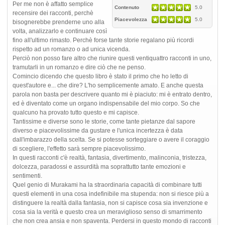
Per me non è affatto semplice
Contenuto
5.0
recensire dei racconti, perchè
Piacevolezza
5.0
bisognerebbe prenderne uno alla
volta, analizzarlo e continuare così
fino all'ultimo rimasto. Perchè forse tante storie regalano più ricordi
rispetto ad un romanzo o ad unica vicenda.
Perciò non posso fare altro che riunire questi ventiquattro racconti in uno,
tramutarli in un romanzo e dire ciò che ne penso.
Comincio dicendo che questo libro è stato il primo che ho letto di
quest'autore e... che dire? L'ho semplicemente amato. E anche questa
parola non basta per descrivere quanto mi è piaciuto: mi è entrato dentro,
ed è diventato come un organo indispensabile del mio corpo. So che
qualcuno ha provato tutto questo e mi capisce.
Tantissime e diverse sono le storie, come tante pietanze dal sapore
diverso e piacevolissime da gustare e l'unica incertezza è data
dall'imbarazzo della scelta. Se si potesse sorteggiare o avere il coraggio
di scegliere, l'effetto sarà sempre piacevolissimo.
In questi racconti c'è realtà, fantasia, divertimento, malinconia, tristezza,
dolcezza, paradossi e assurdità ma soprattutto tante emozioni e
sentimenti.
Quel genio di Murakami ha la straordinaria capacità di combinare tutti
questi elementi in una cosa indefinibile ma stupenda: non si riesce più a
distinguere la realtà dalla fantasia, non si capisce cosa sia invenzione e
cosa sia la verità e questo crea un meraviglioso senso di smarrimento
che non crea ansia e non spaventa. Perdersi in questo mondo di racconti