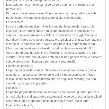
dialoghi convince a proseguire la lettura.
L’aeroplano – o come lui parlasse da solo con l’aria di recitare una
poesia : 6,5
Di nuovo una situazione semplicissima ma che rivela, nell'apparente
banalità, una visione pessimistica della vita che affascina.
Lo specchio: 8
La vera perla tra questi primi testi. Nonostante la brevità, il racconto
colpisce e la sorpresa finale non fa che accrescere la sensazione di
stupore una volta terminata la lettura. Il pensiero che regge l'impianto
narrativo (l'uomo deve aver paura solo di se stesso) è assai scontato ma
inserita in un contesto così nuovo e originale si fa apprezzare di più.
Il folclore dei nostri tempi - Preistoria del capitalismo avanzato: 8,5
Altro esperimento riuscito, in cui Murakami inserisce situazioni di vita
vissuta. Il racconto, che diventa emblema di una generazione, è davvero
coinvolgente e non fa pesare per nulla la sua brevità.
Coltello da caccia: 4
La prima parte della storia è interessante e abile nel creare la giusta
atmosfera; ma dal secondo tempo in poi è il nulla cosmico e il finale
lascia un senso di incompiutezza che, se negli altri racconti, era ben
studiato, qui appare imprevisto.
Il tuffetto: 2
Le poche pagine della vicenda scorrono con piacere; quando però si è
arrivati alla fine e all'assurdo e scadentissimo colpo di scena, la voglia di
chiudere il tomo e riportarlo dritto in libreria è molto, molto forte.
I gatti antropofagi: 6,5