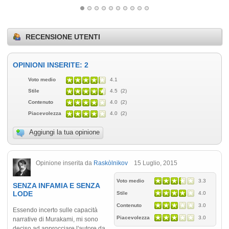
RECENSIONE UTENTI
OPINIONI INSERITE: 2
Voto medio
4.1
Stile
4.5 (2)
Contenuto
4.0 (2)
Piacevolezza
4.0 (2)
Aggiungi la tua opinione
Opinione inserita da
Raskòlnikov
15 Luglio, 2015
Voto medio
3.3
SENZA INFAMIA E SENZA
LODE
Stile
4.0
Contenuto
3.0
Essendo incerto sulle capacità
Piacevolezza
3.0
narrative di Murakami, mi sono
deciso ad approcciare l'autore da