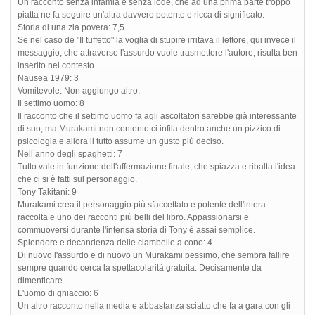
Un racconto senza infamia e senza lode, che ad una prima parte troppo
piatta ne fa seguire un'altra davvero potente e ricca di significato.
Storia di una zia povera: 7,5
Se nel caso de "Il tuffetto" la voglia di stupire irritava il lettore, qui invece il
messaggio, che attraverso l'assurdo vuole trasmettere l'autore, risulta ben
inserito nel contesto.
Nausea 1979: 3
Vomitevole. Non aggiungo altro.
Il settimo uomo: 8
Il racconto che il settimo uomo fa agli ascoltatori sarebbe già interessante
di suo, ma Murakami non contento ci infila dentro anche un pizzico di
psicologia e allora il tutto assume un gusto più deciso.
Nell’anno degli spaghetti: 7
Tutto vale in funzione dell'affermazione finale, che spiazza e ribalta l'idea
che ci si è fatti sul personaggio.
Tony Takitani: 9
Murakami crea il personaggio più sfaccettato e potente dell'intera
raccolta e uno dei racconti più belli del libro. Appassionarsi e
commuoversi durante l'intensa storia di Tony è assai semplice.
Splendore e decandenza delle ciambelle a cono: 4
Di nuovo l'assurdo e di nuovo un Murakami pessimo, che sembra fallire
sempre quando cerca la spettacolarità gratuita. Decisamente da
dimenticare.
L'uomo di ghiaccio: 6
Un altro racconto nella media e abbastanza sciatto che fa a gara con gli