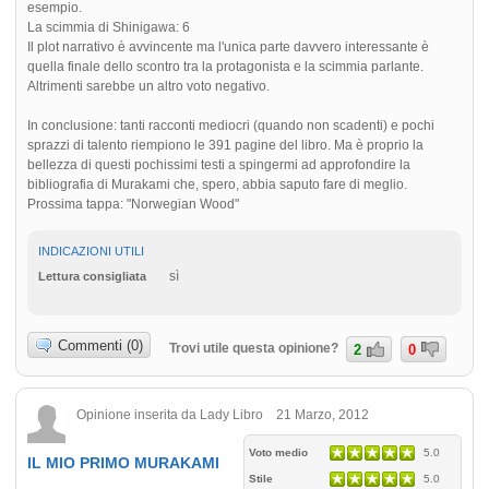
esempio.
La scimmia di Shinigawa: 6
Il plot narrativo è avvincente ma l'unica parte davvero interessante è
quella finale dello scontro tra la protagonista e la scimmia parlante.
Altrimenti sarebbe un altro voto negativo.
In conclusione: tanti racconti mediocri (quando non scadenti) e pochi
sprazzi di talento riempiono le 391 pagine del libro. Ma è proprio la
bellezza di questi pochissimi testi a spingermi ad approfondire la
bibliografia di Murakami che, spero, abbia saputo fare di meglio.
Prossima tappa: "Norwegian Wood"
INDICAZIONI UTILI
sì
Lettura consigliata
Commenti (0)
Trovi utile questa opinione?
2
0
Opinione inserita da Lady Libro 21 Marzo, 2012
Voto medio
5.0
IL MIO PRIMO MURAKAMI
Stile
5.0