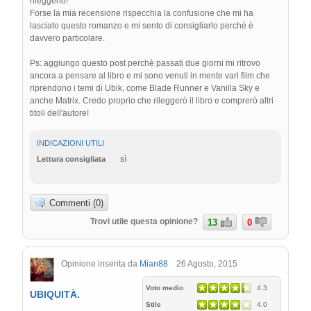
rileggerlo!
Forse la mia recensione rispecchia la confusione che mi ha
lasciato questo romanzo e mi sento di consigliarlo perchè è
davvero particolare.
Ps: aggiungo questo post perchè passati due giorni mi ritrovo
ancora a pensare al libro e mi sono venuti in mente vari film che
riprendono i temi di Ubik, come Blade Runner e Vanilla Sky e
anche Matrix. Credo proprio che rileggerò il libro e comprerò altri
titoli dell'autore!
INDICAZIONI UTILI
sì
Lettura consigliata
Commenti (0)
Trovi utile questa opinione?
13
0
Opinione inserita da
Mian88
26 Agosto, 2015
Voto medio
4.3
UBIQUITÀ.
Stile
4.0