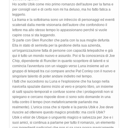
Ho scelto Ubik come mio primo romanzo dell'autore per la fama e
per consigli vari e di certo non mi ha deluso, ma ho fatto fatica a
leggerlo.
La trama e la sottotrama sono un intreccio di personaggi ed eventi
scatenati dalla mente visionaria dell'autore che confondono il
lettore ma allo stesso tempo lo appassionano perchè si vuole
capire cosa si sta leggendo.
Si parte con Glen Runciter che parla con la sua moglie defunta
Ella in stato di semivita per la gestione della sua azienda,
un'organizzazione fatta di persone con capacità telepatiche e già
qui è tutto un mondo nuovo e assurdo. Poi si fa conoscenza di Joe
Chip, dipendente di Runciter in quanto scopritore di talenti e si
comincia l'avventura con un viaggio verso Luna insieme ad un
gruppo di telepati tra cui compare anche Pat Conley con il nuovo e
singolare talento di poter andare indietro nel tempo.
I fatti che succedono su Luna e l'esplosione che ha luogo nella
navicella spaziale danno inizio al vero e proprio libro, un insieme
di salti spazio-temporali e confuse scene che i protagonisti non si
spiegano e cercano risposte dove ci sono solo domande in una
lotta contro il tempo (non metaforicamente parlando ma
realmente). L'unica cosa che si ripete e la parola Ubik e Joe deve
riuscire ad ottenere questo magico prodotto: ma cos'è Ubik?
Ubik o elisir de Ubique o unguento magico e salvezza per Joe e i
suoi amici, si continua a parlarne per tutto il romanzo, un elemento
con ingredienti particolari che non si sa cosa possa magicamente