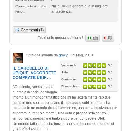
Philip Dick in generale, e la migliore
Consigliato a chi ha
fantascienza.
letto...
Commenti (1)
Trovi utile questa opinione?
11
0
Opinione inserita da
gracy
15 Mag, 2013
Voto medio
5.0
IL CAROSELLO DI
UBIQUE, ACCORRETE
Stile
5.0
COMPRATE UBIK…
Contenuto
5.0
Affascinata, ammaliata da
Piacevolezza
5.0
questo psichedelico viaggio
intorno a un mondo fantastico che mi ha letteralmente rapita e
come in uno spot pubblicitario il messaggio subliminale mi ha
condotto in un mondo ricco di avventure, una corsa incalzante per
superare le trappole mortali, una vera e propria lotta contro il
tempo, tanto mordente e tanto stupore per conoscere Ubik.
Un mondo fatto di agi che funzionano solo inserendo monete, di
gratis c’è davvero poco.