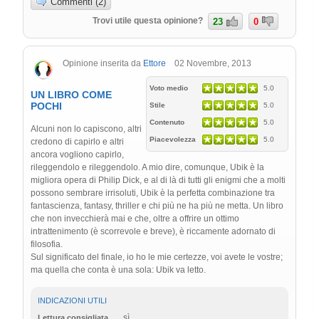
Commenti (2)
Trovi utile questa opinione?
23
0
Opinione inserita da
Ettore
02 Novembre, 2013
Voto medio
5.0
UN LIBRO COME
POCHI
Stile
5.0
Contenuto
5.0
Alcuni non lo capiscono, altri
Piacevolezza
5.0
credono di capirlo e altri
ancora vogliono capirlo,
rileggendolo e rileggendolo. A mio dire, comunque, Ubik è la
migliora opera di Philip Dick, e al di là di tutti gli enigmi che a molti
possono sembrare irrisoluti, Ubik è la perfetta combinazione tra
fantascienza, fantasy, thriller e chi più ne ha più ne metta. Un libro
che non invecchierà mai e che, oltre a offrire un ottimo
intrattenimento (è scorrevole e breve), è riccamente adornato di
filosofia.
Sul significato del finale, io ho le mie certezze, voi avete le vostre;
ma quella che conta è una sola: Ubik va letto.
INDICAZIONI UTILI
sì
Lettura consigliata