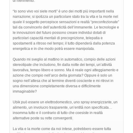
di riferimento.
“Io sono vivo voi siete morti” è uno dei motti più importanti nella
narrazione; si ipotizza un particolare stato tra la vita e la morte nel
quale il soggetto percepisce sensazioni e realtà “preconfezionate”
tali da convincerlo dell’autenticità dell’immanente. Le tecnologie e
le innovazioni del futuro possono creare individui dotati di
particolari capacità mentali di precognizione, telepatia e
spostamenti a ritroso nel tempo; il tutto dipenderà dalla potenza
energetica e in che modo potrà essere manipolata.
Quando mi sveglio al mattino in automatico, compio delle azioni
stereotipate che includono, fin dalla notte dei tempi, un’attività
lavorativa, tempo libero e sonno. Ma è reale ogni atteggiamento e
azione che compio nell’arco della giornata? Oppure è solo un
sogno nell’attesa che al termine diventi cosciente e mi ritrovi in
una dimensione completamente diversa e difficilmente
immaginabile?
Ubik può essere un elettrodomestico, uno spray energizzante, un
alimento, un involucro trasparente, un’entità non specificata…
insomma tutto e il contrario di tutto che coesiste in realtà
alternative poste su rette convergenti.
La vita e la morte come da noi intese, potrebbero essere tutta