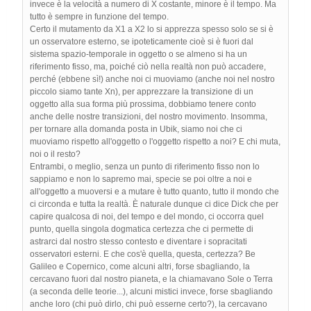
invece è la velocità a numero di X costante, minore è il tempo. Ma
tutto è sempre in funzione del tempo.
Certo il mutamento da X1 a X2 lo si apprezza spesso solo se si è
un osservatore esterno, se ipoteticamente cioè si è fuori dal
sistema spazio-temporale in oggetto o se almeno si ha un
riferimento fisso, ma, poiché ciò nella realtà non può accadere,
perché (ebbene sì!) anche noi ci muoviamo (anche noi nel nostro
piccolo siamo tante Xn), per apprezzare la transizione di un
oggetto alla sua forma più prossima, dobbiamo tenere conto
anche delle nostre transizioni, del nostro movimento. Insomma,
per tornare alla domanda posta in Ubik, siamo noi che ci
muoviamo rispetto all'oggetto o l'oggetto rispetto a noi? E chi muta,
noi o il resto?
Entrambi, o meglio, senza un punto di riferimento fisso non lo
sappiamo e non lo sapremo mai, specie se poi oltre a noi e
all'oggetto a muoversi e a mutare è tutto quanto, tutto il mondo che
ci circonda e tutta la realtà. È naturale dunque ci dice Dick che per
capire qualcosa di noi, del tempo e del mondo, ci occorra quel
punto, quella singola dogmatica certezza che ci permette di
astrarci dal nostro stesso contesto e diventare i sopracitati
osservatori esterni. E che cos'è quella, questa, certezza? Be
Galileo e Copernico, come alcuni altri, forse sbagliando, la
cercavano fuori dal nostro pianeta, e la chiamavano Sole o Terra
(a seconda delle teorie...), alcuni mistici invece, forse sbagliando
anche loro (chi può dirlo, chi può esserne certo?), la cercavano