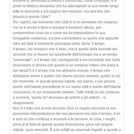
Ebbene sì, terminata la lettura il sottoscritto, come chiunque, si è
posto la fatidica domanda che ha attanagliato la sua mente lungo
tutte le duecento e più pagine del romanzo: ma alla fine che
diavolo è questo Ubik?
Per capirlo, dal momento che Ubik è sì un elemento del romanzo
ma ne è anche il titolo e dunque il romanzo stesso, per
comprendere cosa sia e come sia da interpretarne la sua
innegabile esistenza, occorre concentrarsi su quello che appunto
oltre ad Ubik è l'elemento principale della storia: il tempo.
Il tempo, nel romanzo non è fisso, non è quello della lancetta dei
secondi che si muove sul quadrante dell'orologio ma è un tempo
"universale", è il tempo che i protagonisti e noi (ricordate che nella
recensione si diceva che questo è un romanzo intimo che parla a
noi stessi?) è il tempo che noi abbiamo vissuto, il tempo che
dobbiamo vivere e quello che stiamo ancora vivendo, quello in cui
nel momento, in questo preciso istante, noi siamo; e poi ancora
quello dell'istante precedente in cui siamo stati e quello dell'istante
successivo, in cui ovviamente saremo. Tutto infatti (si sa) continua
a scorrere, "panta rei" dicevano gli antichi e gli antichi... si
sbagliavano!
Non è il tutto che scorre secondo Dick (o meglio secondo la mia
personale interpretazione del suo pensiero) ma solo il tempo, è lui
e solo lui che continua a scorrere e le persone, le cose, i luoghi,
presi al di fuori di questa quarta dimensione, presi nel singolo
istante, sono immobili. È solo infatti se osservati rispetto a quanto e