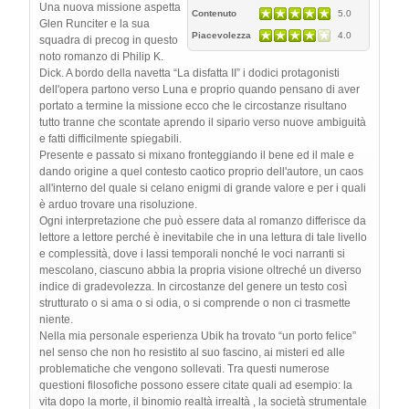
Una nuova missione aspetta
Contenuto
5.0
Glen Runciter e la sua
Piacevolezza
4.0
squadra di precog in questo
noto romanzo di Philip K.
Dick. A bordo della navetta “La disfatta II” i dodici protagonisti
dell'opera partono verso Luna e proprio quando pensano di aver
portato a termine la missione ecco che le circostanze risultano
tutto tranne che scontate aprendo il sipario verso nuove ambiguità
e fatti difficilmente spiegabili.
Presente e passato si mixano fronteggiando il bene ed il male e
dando origine a quel contesto caotico proprio dell'autore, un caos
all'interno del quale si celano enigmi di grande valore e per i quali
è arduo trovare una risoluzione.
Ogni interpretazione che può essere data al romanzo differisce da
lettore a lettore perché è inevitabile che in una lettura di tale livello
e complessità, dove i lassi temporali nonché le voci narranti si
mescolano, ciascuno abbia la propria visione oltreché un diverso
indice di gradevolezza. In circostanze del genere un testo così
strutturato o si ama o si odia, o si comprende o non ci trasmette
niente.
Nella mia personale esperienza Ubik ha trovato “un porto felice”
nel senso che non ho resistito al suo fascino, ai misteri ed alle
problematiche che vengono sollevati. Tra questi numerose
questioni filosofiche possono essere citate quali ad esempio: la
vita dopo la morte, il binomio realtà irrealtà , la società strumentale