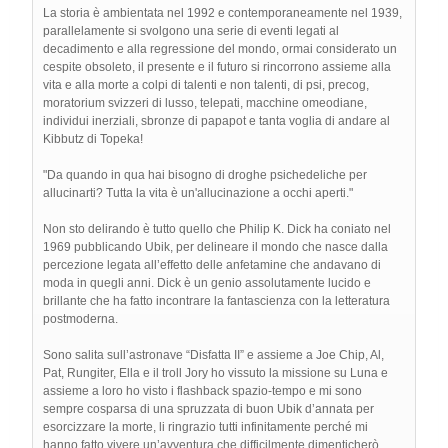
La storia è ambientata nel 1992 e contemporaneamente nel 1939,
parallelamente si svolgono una serie di eventi legati al
decadimento e alla regressione del mondo, ormai considerato un
cespite obsoleto, il presente e il futuro si rincorrono assieme alla
vita e alla morte a colpi di talenti e non talenti, di psi, precog,
moratorium svizzeri di lusso, telepati, macchine omeodiane,
individui inerziali, sbronze di papapot e tanta voglia di andare al
Kibbutz di Topeka!
"Da quando in qua hai bisogno di droghe psichedeliche per
allucinarti? Tutta la vita è un'allucinazione a occhi aperti."
Non sto delirando è tutto quello che Philip K. Dick ha coniato nel
1969 pubblicando Ubik, per delineare il mondo che nasce dalla
percezione legata all’effetto delle anfetamine che andavano di
moda in quegli anni. Dick è un genio assolutamente lucido e
brillante che ha fatto incontrare la fantascienza con la letteratura
postmoderna.
Sono salita sull’astronave “Disfatta II” e assieme a Joe Chip, Al,
Pat, Rungiter, Ella e il troll Jory ho vissuto la missione su Luna e
assieme a loro ho visto i flashback spazio-tempo e mi sono
sempre cosparsa di una spruzzata di buon Ubik d’annata per
esorcizzare la morte, li ringrazio tutti infinitamente perché mi
hanno fatto vivere un’avventura che difficilmente dimenticherò.