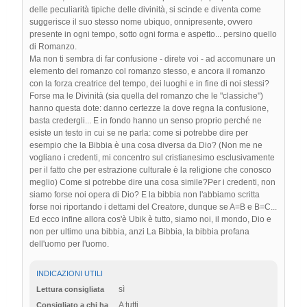
delle peculiarità tipiche delle divinità, si scinde e diventa come
suggerisce il suo stesso nome ubiquo, onnipresente, ovvero
presente in ogni tempo, sotto ogni forma e aspetto... persino quello
di Romanzo.
Ma non ti sembra di far confusione - direte voi - ad accomunare un
elemento del romanzo col romanzo stesso, e ancora il romanzo
con la forza creatrice del tempo, dei luoghi e in fine di noi stessi?
Forse ma le Divinità (sia quella del romanzo che le "classiche")
hanno questa dote: danno certezze la dove regna la confusione,
basta credergli... E in fondo hanno un senso proprio perché ne
esiste un testo in cui se ne parla: come si potrebbe dire per
esempio che la Bibbia è una cosa diversa da Dio? (Non me ne
vogliano i credenti, mi concentro sul cristianesimo esclusivamente
per il fatto che per estrazione culturale è la religione che conosco
meglio) Come si potrebbe dire una cosa simile?Per i credenti, non
siamo forse noi opera di Dio? E la bibbia non l'abbiamo scritta
forse noi riportando i dettami del Creatore, dunque se A=B e B=C...
Ed ecco infine allora cos'è Ubik è tutto, siamo noi, il mondo, Dio e
non per ultimo una bibbia, anzi La Bibbia, la bibbia profana
dell'uomo per l'uomo.
INDICAZIONI UTILI
sì
Lettura consigliata
A tutti
Consigliato a chi ha