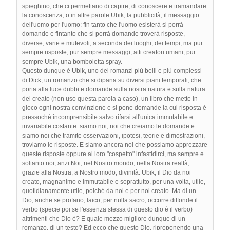
spieghino, che ci permettano di capire, di conoscere e tramandare
la conoscenza, o in altre parole Ubik, la pubblicità, il messaggio
dell'uomo per l'uomo: fin tanto che l'uomo esisterà si porrà
domande e fintanto che si porrà domande troverà risposte,
diverse, varie e mutevoli, a seconda dei luoghi, dei tempi, ma pur
sempre risposte, pur sempre messaggi, atti creatori umani, pur
sempre Ubik, una bomboletta spray.
Questo dunque è Ubik, uno dei romanzi più belli e più complessi
di Dick, un romanzo che si dipana su diversi piani temporali, che
porta alla luce dubbi e domande sulla nostra natura e sulla natura
del creato (non uso questa parola a caso), un libro che mette in
gioco ogni nostra convinzione e si pone domande la cui risposta è
pressoché incomprensibile salvo rifarsi all'unica immutabile e
invariabile costante: siamo noi, noi che creiamo le domande e
siamo noi che tramite osservazioni, ipotesi, teorie e dimostrazioni,
troviamo le risposte. E siamo ancora noi che possiamo apprezzare
queste risposte oppure al loro "cospetto" infastidirci, ma sempre e
soltanto noi, anzi Noi, nel Nostro mondo, nella Nostra realtà,
grazie alla Nostra, a Nostro modo, divinità: Ubik, il Dio da noi
creato, magnanimo e immutabile e soprattutto, per una volta, utile,
quotidianamente utile, poiché da noi e per noi creato. Ma di un
Dio, anche se profano, laico, per nulla sacro, occorre diffonde il
verbo (specie poi se l'essenza stessa di questo dio è il verbo)
altrimenti che Dio è? E quale mezzo migliore dunque di un
romanzo, di un testo? Ed ecco che questo Dio, riproponendo una