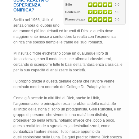
ESPERIENZA
Stile
5.0
ONIRICA?
Contenuto
5.0
Scritto nel 1966, Ubik, è
Piacevolezza
5.0
senza ombra di dubbio uno
dei romanzi più inquietanti ed irruenti di Dick, e quello dove
maggiormente riesce a confondere la realtà con l’esperienza
onirica che spesso riempie le trame dei suoi romanzi.
Mi risulta difficile etichettarlo come un qualunque libro di
fantascienza, e per il modo in cui ne affronta i classici temi,
cercando di scomporre tutte le basi della fantascienza classica, e
per la sua capacità di analizzare la società.
Fu proprio grazie a questa geniale opera che l’autore venne
nominato membro onorario del College Du Pataphysique.
Come già accade in altri libri di Dick, anche in Ubik,
l’argomentazione principale resta il problema della realtà. Se
all’inizio della storia ci sono un protagonista, Glen Runciter, e un
gruppo di persone, che vivono in una realtà ben distinta,
proseguendo nella lettura, notiamo invece che, poco a poco,
questa realtà tende a sgretolarsi, a destrutturizzarsi, come
puntualizza l’autore stesso. Tutto nasce appunto da
quell’esplosione sulla Luna. Da quel preciso istante Dick spezza