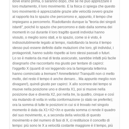
dove erano prima, o saranno dopo, che se ne può apprezzare il
loro mutamento, il loro movimento. E la fisica ci spiega che questo
loro movimento è apprezzabile grazie alle velocità ovvero grazie
al rapporto tra lo spazio che percorrono e, appunto, il tempo che
impiegano a percorrerlo. Riadottando dunque la "teoria dei singoli
istanti", poiché lo spazio che percorrono e dato dalla somma dei
momenti in cui durante il loro tragitto questi individui hanno
vissuto, o meglio sono stati, e lo spazio, come si è visto, è
indissolubilmente legato al tempo, riadottando la teoria il tempo
stesso può essere definito dalle mutazioni che loro, gli individui, i
protagonisti, hanno subito rispetto ai loro stessi passati o futuri.
Lo so è materia da mal di testa assicurato, sarebbe infatti più facile
disegnarlo che raccontarlo ma giusto per tentare di capirci:
l'oggetto X (quanti di voi leggendo ora la famigerata letterina
hanno cominciato a tremare? Ammettetelo! Tranquilli non ci metto
molto, del resto il tempo è anche denaro... Ma appunto meglio non
divagare!), quindi giusto per capirci: X allo scorrere del tempo si
muove nella posizione uno e diventa X1, poi si muove nella
posizione due e diventa X2, poi nella tre, la quattro, cinque e così
via mutando di volta in volta conformazione (o stato se preferite);
ora la somma di tutte le posizioni in cui si è trovato nel singolo
momento è data da X1+X2+Xn e questa somma ci rende il quadro
del suo movimento, e, a seconda della velocità di questo
movimento e del numero di fasi di X, ci restituisce il concetto di
tempo: più sono le X a velocità costante maggiore è il tempo, più