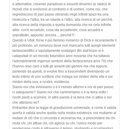
e alternative; creando paradossi e assurdi dinamici (e statici) di
mondi che si evolvono al contrario e di uomini, come noi, che
regrediscono di pari passo vibrando negli infiniti spazi tra una
molecola e l'altra, tra un istante e l'altro, alla ricerca di un perché,
alla ricerca della risposta a quella domanda che ne cela infinite
altre: cos'è accaduto, cosa sta accadendo, cosa accadrà e
soprattutto, appunto, ancora..., perché?!
Questo è Ubik, forse il più famoso romanzo di Dick e sicuramente il
più profondo, un romanzo dove non mancano tutti quegli elementi
fantascientifici e squisitamente nostalgici (fin dall'inizio si è
catapultati in un mondo futuristico anni novanta che ha tuttavia
l'adorabilmente ingenuo sentore della fantascienza anni 70) che
l'hanno reso caro a tutti gli amanti del genere ma che eppure,
partendo da questi, si evolve fino a trascenderli diventando un
testo intimo di uno scrittore che indaga sui misteri della vita e sui
misteri della sua, e nostra, esistenza.
Siamo noi che evolviamo o è il mondo attorno e noi di pari passo
ci adeguiamo? Siamo noi che camminiamo o è la terra sotto i
nostri piedi a scorrere, in altre parole è la terra che ci attira o noi
che attiriamo lei?
Entrambe dice la legge di gravitazione universale, e come è valida
quella è valida anche quella sulla nostra esistenza: noi mutiamo al
mutare di ciò che ci circonda e viceversa ma, a prescindere da chi
muta chi, chi attrae chi, chi agisce su chi, l'unico modo per
rendercene conto è attraverso il tempo, studiando e ricordandoci