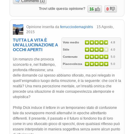
Commenti (1)
Trovi utile questa opinione?
16
0
Opinione inserita da
ferrucciodemagistris
15 Agosto,
2015
TUTTA LA VITA È
Voto medio
4.8
UN'ALLUCINAZIONE A
OCCHI APERTI
Stile
4.0
Contenuto
5.0
Un romanzo che provoca
Piacevolezza
5.0
sconcerto e, nel frattempo,
profonda riflessione; una
delle domande cui spesso abbiamo sfiorato, ma poi relegato in
quell’enigmatico luogo della rimozione, è la seguente: che cos’è la
realtà? Una mera percezione mentale, un’irrealtà onirica che
precede una situazione di reale consapevolezza atemporale e
utopistica?
Philip Dick induce il lettore in un temporaneo stato di confusione
tale da sovrapporre mondi alternativi in epoche altrettanto
differenti. Il presente, il passato e il futuro si fondono tra di loro
come in uno sfuocato gioco di specchi, dove qualsiasi riflesso può
essere interpretato in maniera soggettiva senza avere alcun punto