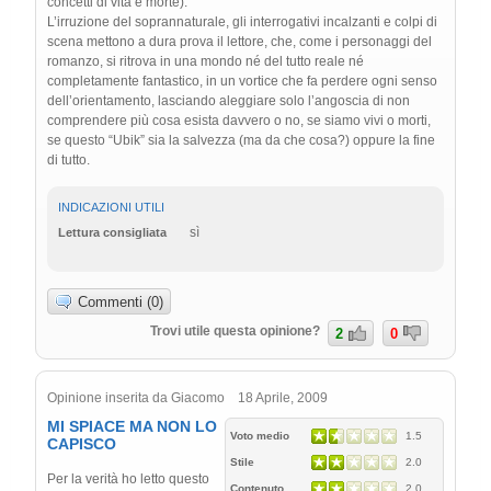
concetti di vita e morte).
L’irruzione del soprannaturale, gli interrogativi incalzanti e colpi di
scena mettono a dura prova il lettore, che, come i personaggi del
romanzo, si ritrova in una mondo né del tutto reale né
completamente fantastico, in un vortice che fa perdere ogni senso
dell’orientamento, lasciando aleggiare solo l’angoscia di non
comprendere più cosa esista davvero o no, se siamo vivi o morti,
se questo “Ubik” sia la salvezza (ma da che cosa?) oppure la fine
di tutto.
INDICAZIONI UTILI
sì
Lettura consigliata
Commenti (0)
Trovi utile questa opinione?
2
0
Opinione inserita da Giacomo 18 Aprile, 2009
MI SPIACE MA NON LO
Voto medio
1.5
CAPISCO
Stile
2.0
Per la verità ho letto questo
Contenuto
2.0