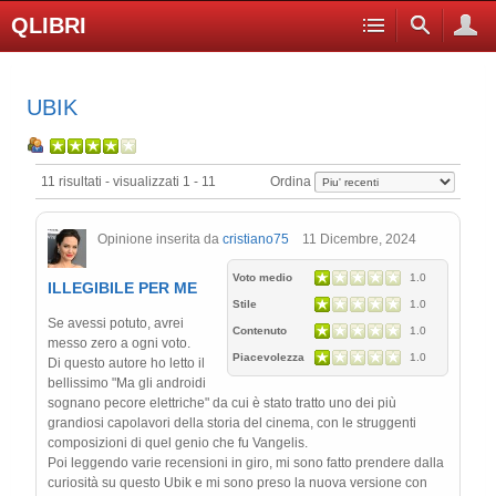
QLIBRI
UBIK
11 risultati - visualizzati 1 - 11
Ordina
Opinione inserita da
cristiano75
11 Dicembre, 2024
Voto medio
1.0
ILLEGIBILE PER ME
Stile
1.0
Se avessi potuto, avrei
Contenuto
1.0
messo zero a ogni voto.
Piacevolezza
1.0
Di questo autore ho letto il
bellissimo "Ma gli androidi
sognano pecore elettriche" da cui è stato tratto uno dei più
grandiosi capolavori della storia del cinema, con le struggenti
composizioni di quel genio che fu Vangelis.
Poi leggendo varie recensioni in giro, mi sono fatto prendere dalla
curiosità su questo Ubik e mi sono preso la nuova versione con