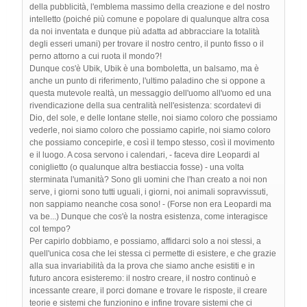
della pubblicità, l'emblema massimo della creazione e del nostro
intelletto (poiché più comune e popolare di qualunque altra cosa
da noi inventata e dunque più adatta ad abbracciare la totalità
degli esseri umani) per trovare il nostro centro, il punto fisso o il
perno attorno a cui ruota il mondo?!
Dunque cos'è Ubik, Ubik è una bomboletta, un balsamo, ma è
anche un punto di riferimento, l'ultimo paladino che si oppone a
questa mutevole realtà, un messaggio dell'uomo all'uomo ed una
rivendicazione della sua centralità nell'esistenza: scordatevi di
Dio, del sole, e delle lontane stelle, noi siamo coloro che possiamo
vederle, noi siamo coloro che possiamo capirle, noi siamo coloro
che possiamo concepirle, e così il tempo stesso, così il movimento
e il luogo. A cosa servono i calendari, - faceva dire Leopardi al
coniglietto (o qualunque altra bestiaccia fosse) - una volta
sterminata l'umanità? Sono gli uomini che l'han creato a noi non
serve, i giorni sono tutti uguali, i giorni, noi animali sopravvissuti,
non sappiamo neanche cosa sono! - (Forse non era Leopardi ma
va be...) Dunque che cos'è la nostra esistenza, come interagisce
col tempo?
Per capirlo dobbiamo, e possiamo, affidarci solo a noi stessi, a
quell'unica cosa che lei stessa ci permette di esistere, e che grazie
alla sua invariabilità da la prova che siamo anche esistiti e in
futuro ancora esisteremo: il nostro creare, il nostro continuò e
incessante creare, il porci domane e trovare le risposte, il creare
teorie e sistemi che funzionino e infine trovare sistemi che ci