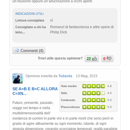
un’illusione oppure un’allucinazione a occhi aperti.
INDICAZIONI UTILI
sì
Lettura consigliata
Romanzi di fantascienza e altre opere di
Consigliato a chi ha
Philip Dick
letto...
Commenti (4)
Trovi utile questa opinione?
22
0
Opinione inserita da
Todaoda
13 Mag, 2015
Voto medio
4.8
SE A=B E B=C ALLORA
C=XN...
Stile
4.0
Contenuto
5.0
Futuro, presente, passato,
Piacevolezza
5.0
viaggi nel tempo e nella
multidimensionalità dell'
esistenza di uomini in parte vivi e in parte morti che sono però in
grado di agire attivamente su ogni momento, istante, di ogni
singola dimensione, creando scorciatoie temporali, realtà parallele