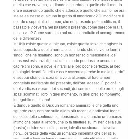
quello che eravamo, studiando e ricordando quello che il mondo
era e osservando quello che è adesso, e quello che siamo noi ora.
Ma se esistesse qualcuno in grado di modificarlo? Di modificare il
ricordo e soprattutto il tempo, che nel presente può modificare il
passato e viceversa nel passato il presente, come sarebbe ora la
nostra vita? Come saremmo noi ora e soprattutto ci accorgeremmo
delle differenze?
In Ubik esiste questo qualcuno, esiste questa forza che agisce in
verso opposto a quella normale, e il mondo che ne viene fuori, i
singoli che ne risaltano, sono un nonsenso dimensionale, dei
nonsensi esistenziali, il cui unico modo per riuscire ancora a
capire chi sono, e dove, è rifarsi alle loro poche certezze, ai loro
ontologici ricordi: "quella cosa è avvenuta perché io me la ricordo",
e, seppur strano, ancora una volta al tempo, al loro tempo
congelato nell'istante del presente, dell'ora, adesso, lì, poiché in
quel vorticoso vibrare dei secondi, dei centimetri, delle ere e degli
spazi sconfinati, loro in quel momento, in quel preciso momento,
innegabilmente sono!
È dunque quello di Dick un romanzo ammirabile che getta uno
sguardo crepuscolare sulle allora più recenti e particolari teorie
del cosiddetto continuum dimensionale, ma è anche un romanzo
intimo che parla al lettore, che lo fa riflettere sui misteri della sua
(nostra) esistenza e sulle poche, talvolta rassicuranti, talvolta
non..., certezze della vita; un romanzo insomma che per stile,
contenuti e fascino forse rappresenta il punto più elevato della