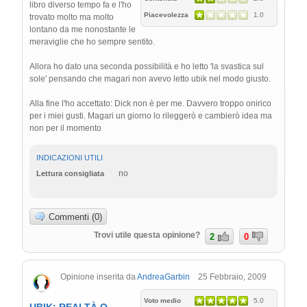
libro diverso tempo fa e l'ho
Piacevolezza
1.0
trovato molto ma molto
lontano da me nonostante le
meraviglie che ho sempre sentito.
Allora ho dato una seconda possibilità e ho letto 'la svastica sul
sole' pensando che magari non avevo letto ubik nel modo giusto.
Alla fine l'ho accettato: Dick non è per me. Davvero troppo onirico
per i miei gusti. Magari un giorno lo rileggerò e cambierò idea ma
non per il momento
INDICAZIONI UTILI
no
Lettura consigliata
Commenti (0)
Trovi utile questa opinione?
2
0
Opinione inserita da
AndreaGarbin
25 Febbraio, 2009
Voto medio
5.0
UBIK: REALTÀ O