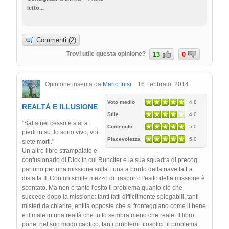
letto...
Commenti (2)
Trovi utile questa opinione?
13
0
Opinione inserita da
Mario Inisi
16 Febbraio, 2014
Voto medio
4.8
REALTÀ E ILLUSIONE
Stile
4.0
"Salta nel cesso e stai a
Contenuto
5.0
piedi in su. Io sono vivo, voi
Piacevolezza
5.0
siete morti."
Un altro libro strampalato e
confusionario di Dick in cui Runciter e la sua squadra di precog
partono per una missione sulla Luna a bordo della navetta La
disfatta II. Con un simile mezzo di trasporto l'esito della missione è
scontato. Ma non è tanto l'esito il problema quanto ciò che
succede dopo la missione: tanti fatti difficilmente spiegabili, tanti
misteri da chiarire, entità opposte che si fronteggiano come il bene
e il male in una realtà che tutto sembra meno che reale. Il libro
pone, nel suo modo caotico, tanti problemi filosofici: il problema