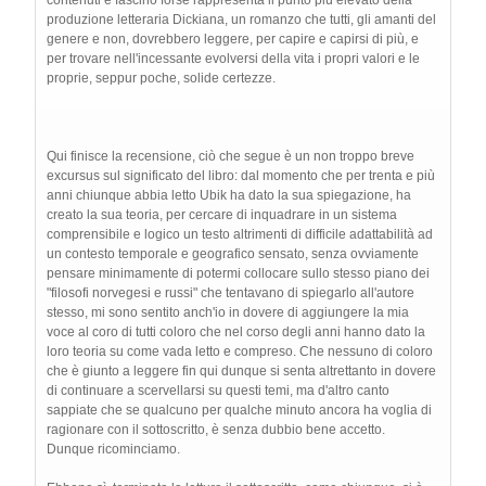
produzione letteraria Dickiana, un romanzo che tutti, gli amanti del
genere e non, dovrebbero leggere, per capire e capirsi di più, e
per trovare nell'incessante evolversi della vita i propri valori e le
proprie, seppur poche, solide certezze.
Qui finisce la recensione, ciò che segue è un non troppo breve
excursus sul significato del libro: dal momento che per trenta e più
anni chiunque abbia letto Ubik ha dato la sua spiegazione, ha
creato la sua teoria, per cercare di inquadrare in un sistema
comprensibile e logico un testo altrimenti di difficile adattabilità ad
un contesto temporale e geografico sensato, senza ovviamente
pensare minimamente di potermi collocare sullo stesso piano dei
"filosofi norvegesi e russi" che tentavano di spiegarlo all'autore
stesso, mi sono sentito anch'io in dovere di aggiungere la mia
voce al coro di tutti coloro che nel corso degli anni hanno dato la
loro teoria su come vada letto e compreso. Che nessuno di coloro
che è giunto a leggere fin qui dunque si senta altrettanto in dovere
di continuare a scervellarsi su questi temi, ma d'altro canto
sappiate che se qualcuno per qualche minuto ancora ha voglia di
ragionare con il sottoscritto, è senza dubbio bene accetto.
Dunque ricominciamo.