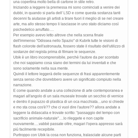
una copertina molto bella di cartone in stile retro.
Iniziando a leggere la premessa mi sono cominciati a venire dei
dubbi, in quando si parla dell' LSD e come questa sostanza tanti
decenni fa aiutasse gli artisti a tirare fuori il meglio di se nel creare
arte, ma allo stesso tempo li lasciasse in uno stato diciamo così
psichedelico arruffato.....
Per esempio avevo letto altrove che nella scena finale
dell'immenso "Odissea nello Spazio" di Kubrik tutte le visioni di
flash colorote dell'astronauta, fossero state il risultato dell'utilizzo di
sostanze del regista prima di filmare le sequenze.
Ubik è un libro incomprensibile, perchè l'autore da per scontato
che noi sappiamo cosa siano dei termini da lui inventati e che
sono solamente nella sua mente.
Quindi il lettore leggerà delle sequenze di frasi apparentemente
senza senso che dovrebbero avere un significato compiuto nella
narrazione.
E come quando andate a una collezione di arte contemporanea e
magari all'angolo di un sala museale trovate un secchio di vernice
e dentro il pupazzo di plastica di un oca macchiata....uno si chiede
e mo sta cosa cos'è?? che ci vuol dire l'autore?? allora andate a
leggere la didascalia e trovate scritto: "passaggio del tempo con
sacrificio animale-naturale".....lo rileggete e non capite
nuovamente.....vabbè passate oltre, magari l'opera appresso sarà
più facilmente recepibile.
Purtroppo con Ubik la cosa non funziona, tralasciate alcune parti