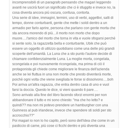
incomprensibili di un paragrafo pensando che magari leggendo
avanti ne uscirà fuori un significato che ci è sfuggito e invece no, la
cosa diventa ancora più oscura, confusa, contorta.
Una serie di idee, immagini, termini, uso di verbi, aggettivi, salti di
tempo, donne conturbanti, gente che mette i soldi dentro a un
armadio per farlo aprire, persona che parlano con gente morta che
sta ancora morendo di più....il morto non morto che dopo
muore.....l'amico del morto che torna in vita e vuole sfogarsi perchè
si sente solo, la ragazzetta bella e conturbante, Ubik che può
essere un oggetto di utilizzo quotidiano come una delle più grandi
scoperte dell'umanità. La Luna che a sto punto l'autore decide di
chiamare confidenzialmente Luna. La moglie morta, congelata,
scongelata e poi nuovamente ricongelata, ma prima di ciò il
protagonista gli chiede come migliorare le finanza dell'azienda
anche se lei fluttua in una non morte che presto diventerà morte,
poichè ogni volta che viene svegliata le forse si dissolvono.....boh
Poi arriva un'altra ragazza, che entra dentro casa di uno e vuol
farsi la doccia. Questo le dice, si vieni quando ti pare.....
Sono arrivato alla fine del libro facendo sforzi enormi per non
abbandonare il tutto e mi sono chiesto: "ma che ho letto? e
quindi?? ma non mi potevo prendere un hamburgher con una
Guinness al pub irlandese, invece che spendere sti soldi per sto
accrocchio??"
Poi magari io non lo ho capito, però sono dell'idea che come in un
pasticcio di carne, più cose ci ficchi dentro e più diventa una