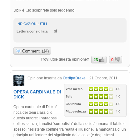
Ubik è…lo scoprirete solo leggendo!
INDICAZIONI UTILI
sì
Lettura consigliata
Commenti (14)
Trovi utile questa opinione?
26
0
Opinione inserita da
OedipaDrake
21 Ottobre, 2011
Voto medio
4.0
OPERA CARDINALE DI
DICK
Stile
4.0
Contenuto
4.0
Opera cardinale di Dick, è
Piacevolezza
4.0
ricca dei temi classici di
questo autore: i paradossi
dell’esistenza, l’analisi “surrealista” della società umana, il labile e
spesso inesistente confine tra realtà e illusione, la mancanza di un
principio unificatore del significato delle cose (e degli stessi