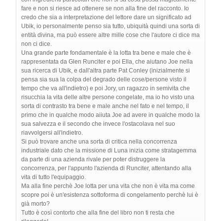
fare e non si riesce ad ottenere se non alla fine del racconto. Io
credo che sia a interpretazione del lettore dare un significato ad
Ubik, io personalmente penso sia tutto, ubiquità quindi una sorta di
entità divina, ma può essere altre mille cose che l'autore ci dice ma
non ci dice.
Una grande parte fondamentale è la lotta tra bene e male che è
rappresentata da Glen Runciter e poi Ella, che aiutano Joe nella
sua ricerca di Ubik, e dall'altra parte Pat Conley (inizialmente si
pensa sia sua la colpa del degrado delle cose/persone visto il
tempo che va all'indietro) e poi Jory, un ragazzo in semivita che
risucchia la vita delle altre persone congelate, ma io ho visto una
sorta di contrasto tra bene e male anche nel fato e nel tempo, il
primo che in qualche modo aiiuta Joe ad avere in qualche modo la
sua salvezza e il secondo che invece l'ostacolava nel suo
riavvolgersi all'indietro.
Si può trovare anche una sorta di critica nella concorrenza
industriale dato che la missione di Luna inizia come stratagemma
da parte di una azienda rivale per poter distruggere la
concorrenza, per l'appunto l'azienda di Runciter, attentando alla
vita di tutto l'equipaggio.
Ma alla fine perchè Joe lotta per una vita che non è vita ma come
scopre poi è un'esistenza sottoforma di congelamento perchè lui è
già morto?
Tutto è così contorto che alla fine del libro non ti resta che