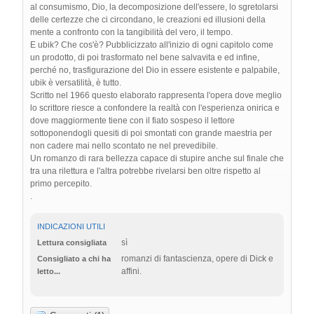
al consumismo, Dio, la decomposizione dell'essere, lo sgretolarsi
delle certezze che ci circondano, le creazioni ed illusioni della
mente a confronto con la tangibilità del vero, il tempo.
E ubik? Che cos'è? Pubblicizzato all'inizio di ogni capitolo come
un prodotto, di poi trasformato nel bene salvavita e ed infine,
perché no, trasfigurazione del Dio in essere esistente e palpabile,
ubik è versatilità, è tutto.
Scritto nel 1966 questo elaborato rappresenta l'opera dove meglio
lo scrittore riesce a confondere la realtà con l'esperienza onirica e
dove maggiormente tiene con il fiato sospeso il lettore
sottoponendogli quesiti di poi smontati con grande maestria per
non cadere mai nello scontato ne nel prevedibile.
Un romanzo di rara bellezza capace di stupire anche sul finale che
tra una rilettura e l'altra potrebbe rivelarsi ben oltre rispetto al
primo percepito.
.
INDICAZIONI UTILI
sì
Lettura consigliata
romanzi di fantascienza, opere di Dick e
Consigliato a chi ha
affini.
letto...