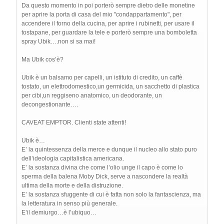
Da questo momento in poi porterò sempre dietro delle monetine
per aprire la porta di casa del mio "condappartamento", per
accendere il forno della cucina, per aprire i rubinetti, per usare il
tostapane, per guardare la tele e porterò sempre una bomboletta
spray Ubik….non si sa mai!
Ma Ubik cos’è?
Ubik è un balsamo per capelli, un istituto di credito, un caffè
tostato, un elettrodomestico,un germicida, un sacchetto di plastica
per cibi,un reggiseno anatomico, un deodorante, un
decongestionante….
CAVEAT EMPTOR. Clienti state attenti!
Ubik è…
E’ la quintessenza della merce e dunque il nucleo allo stato puro
dell’ideologia capitalistica americana.
E’ la sostanza divina che come l’olio unge il capo è come lo
sperma della balena Moby Dick, serve a nascondere la realtà
ultima della morte e della distruzione.
E’ la sostanza sfuggente di cui è fatta non solo la fantascienza, ma
la letteratura in senso più generale.
E’il demiurgo…è l’ubiquo…