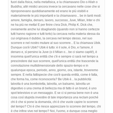
fuori dalla fisica, nella metafisica, e la chiamavano Dio o Allah o
Buddha; altri mistici ancora invece la cercavano nelle cose che si
riproponevano quotidianamente ed erano le più visibili e
materialmente le più importanti e la chiamavano... be in tanti modi:
amore, famiglia, denaro, lavoro, successo, Juve, Milan, Inter e chi
ne ha più ne metta! E per finire c'era Dick, Philip K. Dick che,
ovviamente anche lui sbagliando (quando non si hanno certezze
tutti hanno ragione e tutti torto) la cercava nella materia stessa da
cui originava il dubbio, la cercava nel tempo stesso, nel suo
scorrere e nel nostro mutare al suo scorrere... E la chiamava Ubik.
Dunque cos'è Ubik? Ubik è tutto: è il sole, è Dio, e l'amore, il
denaro e, sì persino la Juve (o il Milan o... be ci siamo capiti!), è
insomma quell'unica entità che c'è e sempre ci sarà nel tempo a
prescindere dal suo scorrere, quell'unica entità che trascende la
connotazione multidimensionale dello spazio-tempo e in
qualunque epoca, periodo, anno, giorno, ora, istante, troveremo
sempre. E nella fattispecie che cos'è questa entità, come è fatta,
che forma ha, come riconoscerla? Be Ubik è... la pubblicità:
talvolta è una bomboletta, talvolta, un balsamo, talvolta un
digestivo o una crema di bellezza ma di fatto è un brand, è uno
spot televisivo e un messaggio. E se ci si pensa bene non è una
cosa così stupida investire di tale importanza una reclam poiché
chi è che si pone la domanda, chi è che vuole capire lo scorrere
del tempo? Chi è che riesce apprezzare lo scorrere del tempo, chi
è che infine vive nel tempo? Noi, l'uomo, e dunque cosa meglio