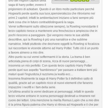
uno dei migliori capitoli della
saga di harry potter, ovvero il
prigioniero di azkaban. Questo è un libro molto particolare perché
Hogwarts perde quella sua luce,spensieratezza che ritroviamo nei
primi 2 capitoli; infatti le ambientazioni iniziano a farsi sempre più
dark cosa che in futuro contraddistinguerà la saga.
Vorrei soffermarmi sullo stile(come sempre), la Rowling nonostante il
terzo capitolo riesce a mantenere una freschezza e ampiezza che in
pochi riescono a pareggiare. Qui vengono meno le sue abilità
descrittive, qui la Rowling è più una narratrice e che sublime
narratrice. Infatti piuttosto che decrivere oggetti la Rowling si focalizza
sul raccontare le vicende attorno ad Harry Potter. Tutto ciò é un punto
a favore almeno a mio dire.
Altro punto su cui vorrei soffermarmi è la storia. La trama è ben
articolata,piena di colpi di scena, ricca di nuovi personaggi....
insomma un mix perfetto. Con questo terzo capitolo Harry Potter
perde quel suo aspetto "bambinesco" per passare a trattare temi più
maturi quali l'ingiustizia,il razzismo,la lealtà ecc....
Insomma finalmente la saga di Harry Potter fa il definitivo salto di
qualità, grazie ad un capitolo ricco di nuovi elementi che faranno
impazzire i neofiti e i fam della serie.
Un'ultima analisi la vorrei dedicare ai personaggi, infatti in questo
terzo volume entrano in scena personaggi destinati a rimanere nel
cuore dei lettori. Una menzione la merita Remus Lupin che a mio dire
è la prima figura paterna che Harry si ritrova ad Hogwarts e il che per