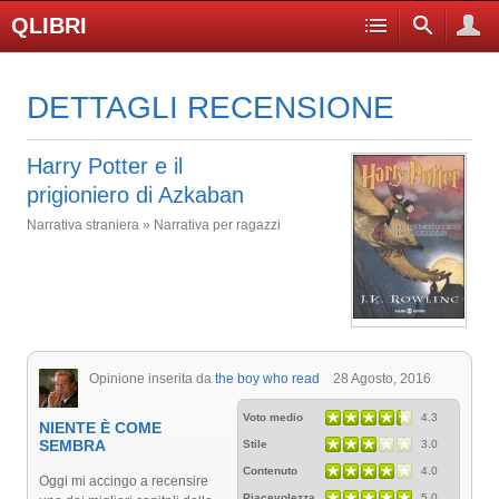
QLIBRI
DETTAGLI RECENSIONE
Harry Potter e il
prigioniero di Azkaban
Narrativa straniera » Narrativa per ragazzi
Opinione inserita da
the boy who read
28 Agosto, 2016
Voto medio
4.3
NIENTE È COME
SEMBRA
Stile
3.0
Contenuto
4.0
Oggi mi accingo a recensire
Piacevolezza
5.0