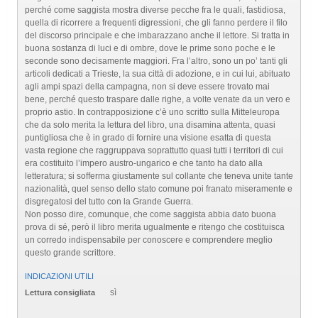
perché come saggista mostra diverse pecche fra le quali, fastidiosa,
quella di ricorrere a frequenti digressioni, che gli fanno perdere il filo
del discorso principale e che imbarazzano anche il lettore. Si tratta in
buona sostanza di luci e di ombre, dove le prime sono poche e le
seconde sono decisamente maggiori. Fra l’altro, sono un po’ tanti gli
articoli dedicati a Trieste, la sua città di adozione, e in cui lui, abituato
agli ampi spazi della campagna, non si deve essere trovato mai
bene, perché questo traspare dalle righe, a volte venate da un vero e
proprio astio. In contrapposizione c’è uno scritto sulla Mitteleuropa
che da solo merita la lettura del libro, una disamina attenta, quasi
puntigliosa che è in grado di fornire una visione esatta di questa
vasta regione che raggruppava soprattutto quasi tutti i territori di cui
era costituito l’impero austro-ungarico e che tanto ha dato alla
letteratura; si sofferma giustamente sul collante che teneva unite tante
nazionalità, quel senso dello stato comune poi franato miseramente e
disgregatosi del tutto con la Grande Guerra.
Non posso dire, comunque, che come saggista abbia dato buona
prova di sé, però il libro merita ugualmente e ritengo che costituisca
un corredo indispensabile per conoscere e comprendere meglio
questo grande scrittore.
INDICAZIONI UTILI
sì
Lettura consigliata