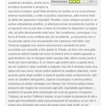
Piacevolezza
3.0
qualità di narratore, anche se la
tematica ricorrente è sempre la
sua terra d’origine, quell’Istria territorio di confine in cui si incontrano
diverse nazionalità, a volte in pacifica coesistenza, altre invece fonti
di attriti che appaiono insanabili. Peraltro, come sempre accade in un
autore abbastanza prolifico, si alternano prove sicuramente riuscite, e
al riguardo non si può fare a meno di ricordare lo stupendo La miglior
vita, ad altre decisamente sotto tono. Nel complesso, comunque, ci si
trova di fronte a uno scrittore più che eccellente , a una penna che ci
ha lasciato opere che sicuramente non cadranno nell’oblio. Del
Tomizza saggista non avevo conoscenza e pertanto mi sono
accostato con curiosità a Alle spalle di Trieste, un libro che raccoglie
numerosi articoli redatti nel corso di diversi anni e relativi appunto a
quel territorio che si sviluppa dietro questa città, ultimo nostro porto a
Nord sul mare Adriatico. È un ritorno agli antichi temi, a quella terra
da cui l’autore è stato costretto a migrare, ma che è rimasta come una
spina nel suo cuore. Alcuni potrei definirli di carattere letterario, come
quando parla degli scrittori e poeti di questo vasto comprensorio, altri
sono di carattere etnografico, oppure sociologico e anche politico,
insomma un ampio ventaglio che ritengo che Tomizza abbia inteso
proporre per meglio far conoscere agli altri, soprattutto agli italiani, i
problemi di questa terra martoriata nei scoli da guerre e invasioni.
Tuttavia, se anche l’offerta è ampia, si può notare la presenza di alti e
bassi già riscontrabile nella sua produzione di narrativa, un po’ per il
lungo arco di tempo nel corso del quale sono stati scritti, un po’