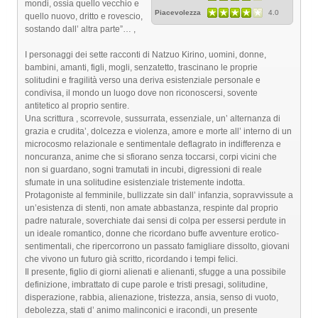
mondi, ossia quello vecchio e
Piacevolezza
4.0
quello nuovo, dritto e rovescio,
sostando dall’ altra parte”… ,
I personaggi dei sette racconti di Natzuo Kirino, uomini, donne,
bambini, amanti, figli, mogli, senzatetto, trascinano le proprie
solitudini e fragilità verso una deriva esistenziale personale e
condivisa, il mondo un luogo dove non riconoscersi, sovente
antitetico al proprio sentire.
Una scrittura , scorrevole, sussurrata, essenziale, un’ alternanza di
grazia e crudita’, dolcezza e violenza, amore e morte all’ interno di un
microcosmo relazionale e sentimentale deflagrato in indifferenza e
noncuranza, anime che si sfiorano senza toccarsi, corpi vicini che
non si guardano, sogni tramutati in incubi, digressioni di reale
sfumate in una solitudine esistenziale tristemente indotta.
Protagoniste al femminile, bullizzate sin dall’ infanzia, sopravvissute a
un’esistenza di stenti, non amate abbastanza, respinte dal proprio
padre naturale, soverchiate dai sensi di colpa per essersi perdute in
un ideale romantico, donne che ricordano buffe avventure erotico-
sentimentali, che ripercorrono un passato famigliare dissolto, giovani
che vivono un futuro già scritto, ricordando i tempi felici.
Il presente, figlio di giorni alienati e alienanti, sfugge a una possibile
definizione, imbrattato di cupe parole e tristi presagi, solitudine,
disperazione, rabbia, alienazione, tristezza, ansia, senso di vuoto,
debolezza, stati d’ animo malinconici e iracondi, un presente