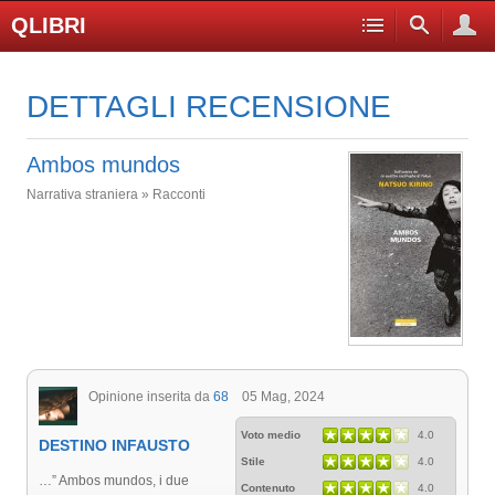
QLIBRI
DETTAGLI RECENSIONE
Ambos mundos
Narrativa straniera » Racconti
Opinione inserita da
68
05 Mag, 2024
Voto medio
4.0
DESTINO INFAUSTO
Stile
4.0
…” Ambos mundos, i due
Contenuto
4.0