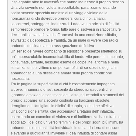
inspiegabile oltre le avversità che hanno indirizzato il proprio destino.
Una vita sovente non voluta, inaccettabile, paralizzante, quando
scelta sovente specchio artefatto di un viaggio violato dalla
noncuranza di chi dovrebbe prendersi cura di noi, amarci,
soccorrerci, proteggerci, indirizzarci. Laddove un briciolo di felicità
sembrerebbe prendere forma, tutto pare dissolversi in sfaccettature
declinanti senza la forza di affrancarsi da una condizione siffatta,
sovrastati da debolezza e fragilità, da un male di vivere con radici
profonde, destinato a una rassegnazione definitiva.
Un senso del vivere compagno di egoistiche presenze riflettendo su
un’ imperscrutabile incomunicabilità di fondo, vite perdute, rimpiante,
consumate, affrante, nessuno esente da colpe, nella forma e nella
sostanza, un po’ vittime e un po’ carnefici, di se stessi e degli altri,
abbandonati a una riflessione amara sulla propria condizione
necessaria.
Tra le pagine la superficialità di chi è costantemente impegnato
altrove, innamorato di se’, sospinto da stereotipi gaudenti che
ignorano emozioni e sentimenti dell’ altro, riducendoli a strumenti del
proprio apparire, una società costruita su tradizioni obsolete,
deragliamenti famigliari, infelicita’ di coppia, solitudine affettiva.
Una condizione siffatta, che accompagna retaggi dell’ infanzia,
esercitando un cammino di violenza e di indifferenza, ha sottratto e
spogliato il delicato universo femminile dei propri sogni più intimi, ha
abbandonato la sensibilità individuale in un’ arida terra di nessuno,
elevando a quotidianità invivibile l’ idea infausta di contare assai