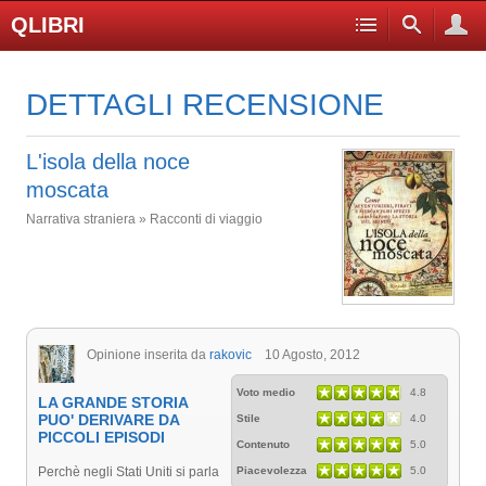
QLIBRI
DETTAGLI RECENSIONE
L'isola della noce
moscata
Narrativa straniera » Racconti di viaggio
Opinione inserita da
rakovic
10 Agosto, 2012
Voto medio
4.8
LA GRANDE STORIA
PUO' DERIVARE DA
Stile
4.0
PICCOLI EPISODI
Contenuto
5.0
Perchè negli Stati Uniti si parla
Piacevolezza
5.0