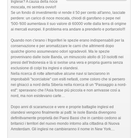
Inglese? A causa della noce
moscata, mi sembra ovvio!!
Se un fondo di investimento vi rende il 50 per cento all'anno, lasciate
perdere: un carico di noce moscata, chiodi di garofano o pepe nel
'500-'600 aumentava il suo valore di 60000 volte dalla terra di origine
ai mercati europei. Il problema era andare a prenderlo e portarcelo!!!
Quando non c'erano i frigoriferi le spezie erano indispensabili per la
conservazione e per aromatizzare le carni che altrimenti dopo
qualche giorno assumevano odori sgradevoli. Ma le spezie
provenivano dalle isole Banda, un minuscolo atollo di 10 isolotti nei
pressi dell’Indonesia e là si svolse una vera e propria guerra senza
esclusione di colpi tra inglesi e olandesi.
Nella ricerca di rotte alternative alcune navi si lanciarono in
improbabili "scorciatoie" con esiti nefasti, come coloro che si persero
nei ghiacci a nord della Siberia nella ricerca di un "Passaggio a nord-
est": speravano che l'Asia fosse più piccola e non arrivasse così a
nord, ma non esistevano carte…
Dopo anni di scaramucce e vere e proprie battaglie inglesi ed
olandesi vengono finalmente ai patti: le isole Banda divengono
definitivamente proprietà dei Paesi Bassi che in cambio cedono ai
britanici i territori del nuovo mondo intorno alla cittadina di Nuova
Amsterdam. Gli inglesi ne cambieranno il nome in New York....