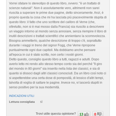
Vorrei sfatare lo stereotipo di questo libro, ovvero: "è un trattato di
scienze naturali". Non è assolutamente vero, altrimenti non sarei
riuscita a superare le prime due pagine, detto sinceramente. Anzi, è
proprio questa la cosa che mi ha lasciata più piacevolmente stupita di
questo libro: il fatto che uno scrittore del calibro di Verne (che,
oltretutto, non si è mai mosso dalla Francia) sia riuscito a descrivere
un viaggio intorno al mondo senza annoiare, senza riempire il libro di
inutili descrizioni o trattati scientifici che annientano la scorrevolezza.
Bisogna ammetterlo, qualche descrizione di troppo c'è, soprattutto
durante i viaggi in treno del signor Fogg, che Verne ripropone
puntualmente ogni due capitoli. Ma dobbiamo anche pensare
all'epoca in cui è stato scritto, non certo i nostri giorni.
Detto questo, consiglio questo libro a tutti, ragazzi e adulti. Dopo
averlo letto mi rendo allo stesso tempo conto sia del perché "Il giro
del mondo in 80 giorni" sia inserito nella lista dei classici, e sia di
quanto si dissoci dagli altri classici conosciuti. Da un libro così noto ci
si aspetterebbe una certa dose di pomposità, di lessico d'altri tempi,
talvolta di voglia di saltare le pagine. Invece no, vi lascerà stupiti in
senso positivo per la sua modernità.
INDICAZIONI UTILI
sì
Lettura consigliata
Trovi utile questa opinione?
13
0