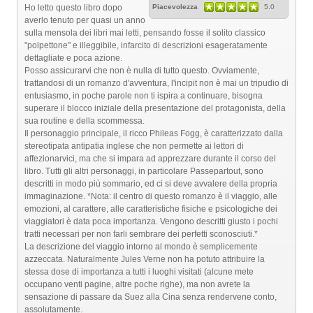
Ho letto questo libro dopo
Piacevolezza
5.0
averlo tenuto per quasi un anno
sulla mensola dei libri mai letti, pensando fosse il solito classico
"polpettone" e illeggibile, infarcito di descrizioni esageratamente
dettagliate e poca azione.
Posso assicurarvi che non è nulla di tutto questo. Ovviamente,
trattandosi di un romanzo d'avventura, l'incipit non è mai un tripudio di
entusiasmo, in poche parole non ti ispira a continuare, bisogna
superare il blocco iniziale della presentazione del protagonista, della
sua routine e della scommessa.
Il personaggio principale, il ricco Phileas Fogg, è caratterizzato dalla
stereotipata antipatia inglese che non permette ai lettori di
affezionarvici, ma che si impara ad apprezzare durante il corso del
libro. Tutti gli altri personaggi, in particolare Passepartout, sono
descritti in modo più sommario, ed ci si deve avvalere della propria
immaginazione. *Nota: il centro di questo romanzo è il viaggio, alle
emozioni, al carattere, alle caratteristiche fisiche e psicologiche dei
viaggiatori è data poca importanza. Vengono descritti giusto i pochi
tratti necessari per non farli sembrare dei perfetti sconosciuti.*
La descrizione del viaggio intorno al mondo è semplicemente
azzeccata. Naturalmente Jules Verne non ha potuto attribuire la
stessa dose di importanza a tutti i luoghi visitati (alcune mete
occupano venti pagine, altre poche righe), ma non avrete la
sensazione di passare da Suez alla Cina senza rendervene conto,
assolutamente.