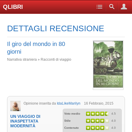
QLIBRI
DETTAGLI RECENSIONE
Il giro del mondo in 80
giorni
Narrativa straniera » Racconti di viaggio
Opinione inserita da
IdaLikeMarilyn
16 Febbraio, 2015
Voto medio
4.5
UN VIAGGIO DI
INASPETTATA
Stile
4.0
MODERNITÀ
Contenuto
4.0