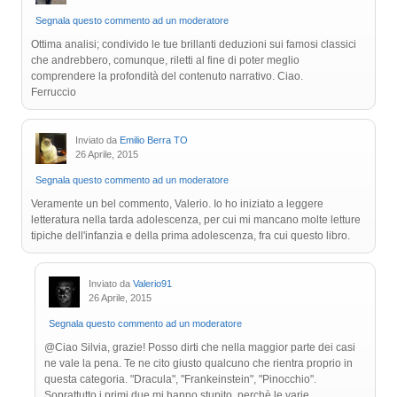
Segnala questo commento ad un moderatore
Ottima analisi; condivido le tue brillanti deduzioni sui famosi classici
che andrebbero, comunque, riletti al fine di poter meglio
comprendere la profondità del contenuto narrativo. Ciao.
Ferruccio
Inviato da
Emilio Berra TO
26 Aprile, 2015
Segnala questo commento ad un moderatore
Veramente un bel commento, Valerio. Io ho iniziato a leggere
letteratura nella tarda adolescenza, per cui mi mancano molte letture
tipiche dell'infanzia e della prima adolescenza, fra cui questo libro.
Inviato da
Valerio91
26 Aprile, 2015
Segnala questo commento ad un moderatore
@Ciao Silvia, grazie! Posso dirti che nella maggior parte dei casi
ne vale la pena. Te ne cito giusto qualcuno che rientra proprio in
questa categoria. "Dracula", "Frankeinstein", "Pinocchio".
Soprattutto i primi due mi hanno stupito, perchè le varie