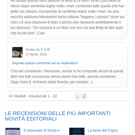
Ho amato questo libro quando lo lessi a 14 anni, forse il più bello di
Verne dopo ventimila leghe sotto i mari. condivido tutto quello che hai
detto sui classici. A proposito di ventimila leghe sotto i mari, ho una
vecchia edizione Mondadori della collana "leggere i classici" dove sul
retro c'è una citazione di Italo Calcino che riassume perfettamente il
tuo discorso: "Un classico è un libro che non ha mai finito di dire quel
che ha da dire". Ciao.
Inviato da
C.U.B.
27 Aprile, 2015
Segnala questo commento ad un moderatore
Che bel commento ! Verissimo, anche io ho comprato alcuni di questi
titoli che tutti conoscono senza avere mai letto, questo compreso.
Oggi inizio IL richiamo della foresta, per esmpio :-)
14 risultati - visualizzati 1 - 10
1
2
LE RECENSIONI DELLE PIÙ IMPORTANTI
NOVITÀ EDITORIALI
Il carnevale di Nizza e
La fame del Cigno