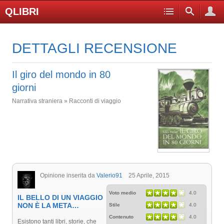
QLIBRI
DETTAGLI RECENSIONE
Il giro del mondo in 80
giorni
Narrativa straniera » Racconti di viaggio
Opinione inserita da
Valerio91
25 Aprile, 2015
Voto medio
4.0
IL BELLO DI UN VIAGGIO
NON È LA META…
Stile
4.0
Contenuto
4.0
Esistono tanti libri, storie, che