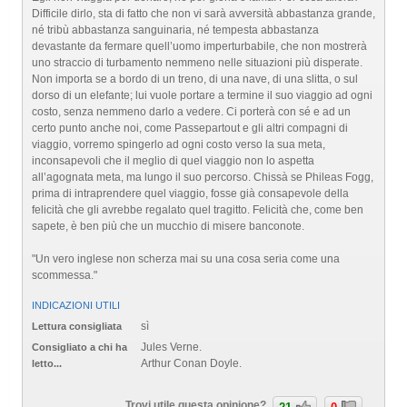
Difficile dirlo, sta di fatto che non vi sarà avversità abbastanza grande,
né tribù abbastanza sanguinaria, né tempesta abbastanza
devastante da fermare quell’uomo imperturbabile, che non mostrerà
uno straccio di turbamento nemmeno nelle situazioni più disperate.
Non importa se a bordo di un treno, di una nave, di una slitta, o sul
dorso di un elefante; lui vuole portare a termine il suo viaggio ad ogni
costo, senza nemmeno darlo a vedere. Ci porterà con sé e ad un
certo punto anche noi, come Passepartout e gli altri compagni di
viaggio, vorremo spingerlo ad ogni costo verso la sua meta,
inconsapevoli che il meglio di quel viaggio non lo aspetta
all’agognata meta, ma lungo il suo percorso. Chissà se Phileas Fogg,
prima di intraprendere quel viaggio, fosse già consapevole della
felicità che gli avrebbe regalato quel tragitto. Felicità che, come ben
sapete, è ben più che un mucchio di misere banconote.
"Un vero inglese non scherza mai su una cosa seria come una
scommessa."
INDICAZIONI UTILI
sì
Lettura consigliata
Jules Verne.
Consigliato a chi ha
Arthur Conan Doyle.
letto...
Trovi utile questa opinione?
21
0