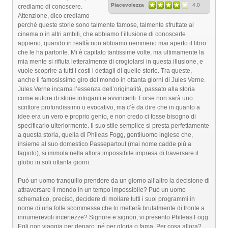
Piacevolezza
4.0
crediamo di conoscere.
Attenzione, dico crediamo
perché queste storie sono talmente famose, talmente sfruttate al
cinema o in altri ambiti, che abbiamo l’illusione di conoscerle
appieno, quando in realtà non abbiamo nemmeno mai aperto il libro
che le ha partorite. Mi è capitato tantissime volte, ma ultimamente la
mia mente si rifiuta letteralmente di crogiolarsi in questa illusione, e
vuole scoprire a tutti i costi i dettagli di quelle storie. Tra queste,
anche il famosissimo giro del mondo in ottanta giorni di Jules Verne.
Jules Verne incarna l’essenza dell’originalità, passato alla storia
come autore di storie intriganti e avvincenti. Forse non sarà uno
scrittore profondissimo o evocativo, ma c’è da dire che in quanto a
idee era un vero e proprio genio, e non credo ci fosse bisogno di
specificarlo ulteriormente. Il suo stile semplice si presta perfettamente
a questa storia, quella di Phileas Fogg, gentiluomo inglese che,
insieme al suo domestico Passepartout (mai nome cadde più a
fagiolo), si immola nella allora impossibile impresa di traversare il
globo in soli ottanta giorni.
Può un uomo tranquillo prendere da un giorno all’altro la decisione di
attraversare il mondo in un tempo impossibile? Può un uomo
schematico, preciso, decidere di mollare tutti i suoi programmi in
nome di una folle scommessa che lo metterà brutalmente di fronte a
innumerevoli incertezze? Signore e signori, vi presento Phileas Fogg.
Egli non viaggia per denaro, né per gloria o fama. Per cosa allora?