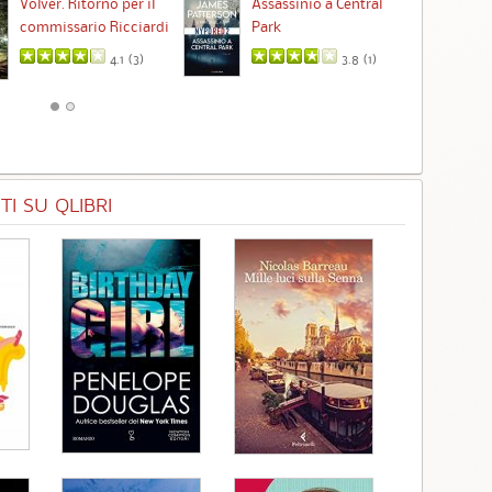
Ta
Volver. Ritorno per il
Assassinio a Central
commissario Ricciardi
Park
4.1 (
3
)
3.8 (
1
)
I SU QLIBRI