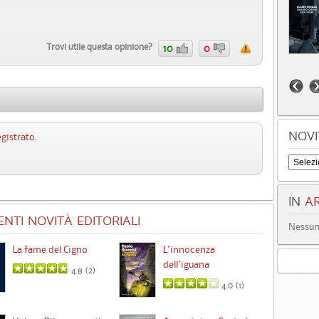
Trovi utile questa opinione?
10
0
NOVI
egistrato
.
IN
AR
NTI NOVITÀ EDITORIALI
Nessun 
La fame del Cigno
L'innocenza
Id
dell'iguana
4.8 (
2
)
4.0 (
1
)