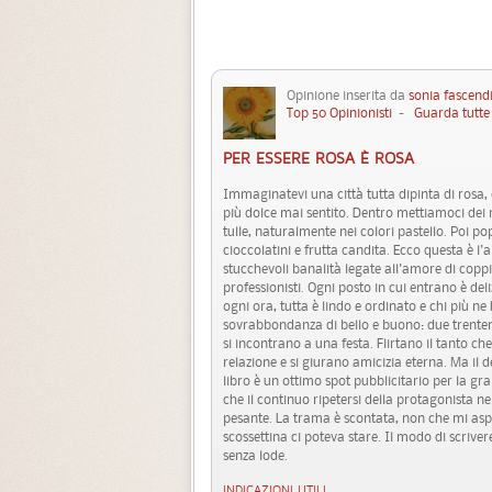
Opinione inserita da
sonia fascend
Top 50 Opinionisti
-
Guarda tutte 
PER ESSERE ROSA È ROSA
Immaginatevi una città tutta dipinta di rosa, 
più dolce mai sentito. Dentro mettiamoci dei n
tulle, naturalmente nei colori pastello. Poi
cioccolatini e frutta candita. Ecco questa è l'
stucchevoli banalità legate all'amore di coppia.
professionisti. Ogni posto in cui entrano è del
ogni ora, tutta è lindo e ordinato e chi più n
sovrabbondanza di bello e buono: due trenten
si incontrano a una festa. Flirtano il tanto che
relazione e si giurano amicizia eterna. Ma il d
libro è un ottimo spot pubblicitario per la gr
che il continuo ripetersi della protagonista nel
pesante. La trama è scontata, non che mi aspe
scossettina ci poteva stare. Il modo di scrive
senza lode.
INDICAZIONI UTILI