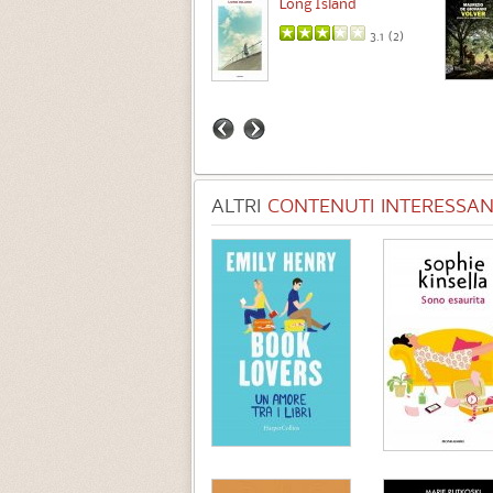
Intermezzo
Long Island
3.7 (
3
)
3.1 (
2
)
ALTRI
CONTENUTI INTERESSANT