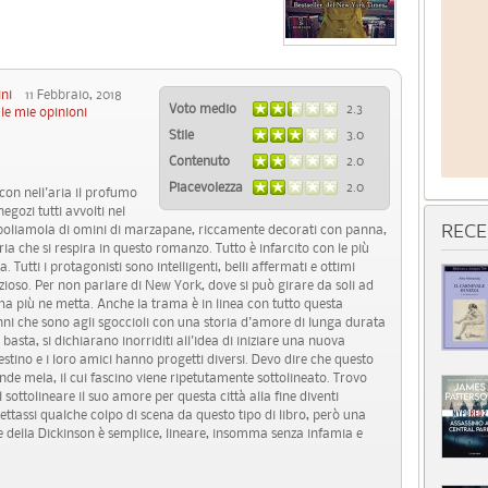
ini
11 Febbraio, 2018
Voto medio
2.3
le mie opinioni
Stile
3.0
Contenuto
2.0
Piacevolezza
2.0
con nell'aria il profumo
egozi tutti avvolti nel
 popoliamola di omini di marzapane, riccamente decorati con panna,
RECE
aria che si respira in questo romanzo. Tutto è infarcito con le più
 Tutti i protagonisti sono intelligenti, belli affermati e ottimi
izioso. Per non parlare di New York, dove si può girare da soli ad
e ha più ne metta. Anche la trama è in linea con tutto questa
ni che sono agli sgoccioli con una storia d'amore di lunga durata
 basta, si dichiarano inorriditi all'idea di iniziare una nuova
estino e i loro amici hanno progetti diversi. Devo dire che questo
ande mela, il cui fascino viene ripetutamente sottolineato. Trovo
 sottolineare il suo amore per questa città alla fine diventi
ttassi qualche colpo di scena da questo tipo di libro, però una
re della Dickinson è semplice, lineare, insomma senza infamia e