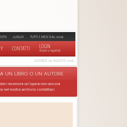
OSTO
LUGLIO
TUTTI I MESI DAL 2008
LOGIN
TY
CONTATTI
Accedi o registrati
GIOVEDÌ 06 AGOSTO 2026
CA
UN LIBRO O UN AUTORE
ideri recensire un'opera non ancora
e nel nostro archivio contattaci