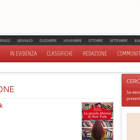
BRAIO
GENNAIO
DICEMBRE
NOVEMBRE
OTTOBRE
SETTEMBRE
AG
IN EVIDENZA
CLASSIFICHE
REDAZIONE
COMMUNI
CER
ONE
Se des
present
rk