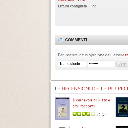
Lettura consigliata
no
COMMENTI
Per inserire la tua opinione devi essere
r
LE
RECENSIONI DELLE PIÙ RECE
Chimere
Il carnevale di Nizza e
altri racconti
3.5 (
1
)
3.9 (
2
)