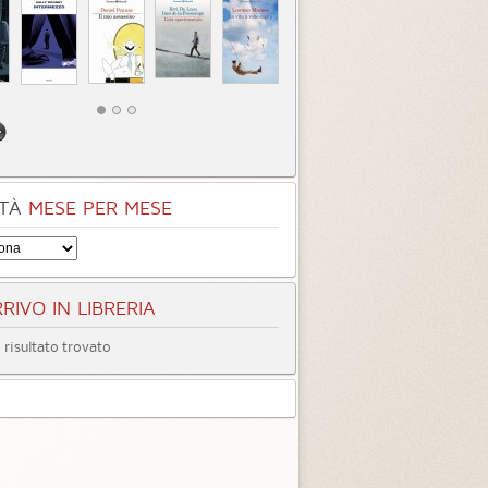
TÀ
MESE PER MESE
RIVO IN LIBRERIA
risultato trovato
entità sconosciuta
Incastrati
Chime
3.3 (
1
)
3.8 (
1
)