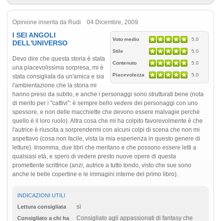
Opinione inserita da Rudi 04 Dicembre, 2009
I SEI ANGOLI
Voto medio
5.0
DELL'UNIVERSO
Stile
5.0
Devo dire che questa storia è stata
Contenuto
5.0
una piacevolissima sorpresa, mi è
Piacevolezza
5.0
stata consigliata da un'amica e sia
l'ambientazione che la storia mi
hanno preso da subito, e anche i personaggi sono strutturati bene (nota
di merito per i "cattivi": è sempre bello vedere dei personaggi con uno
spessore, e non delle macchiette che devono essere malvagie perchè
quello è il loro ruolo). Altra cosa che mi ha colpito favorevolmente è che
l'autrice è riuscita a sorprendermi con alcuni colpi di scena che non mi
aspettavo (cosa non facile, vista la mia esperienza in questo genere di
letture). Insomma, due libri che meritano e che possono essere letti a
qualsiasi età, e spero di vedere presto nuove opere di questa
promettente scrittrice (anzi, autrice a tutto tondo, visto che sue sono
anche le belle copertine e le immagini interne del primo libro).
INDICAZIONI UTILI
sì
Lettura consigliata
Consigliato agli appassionati di fantasy che
Consigliato a chi ha