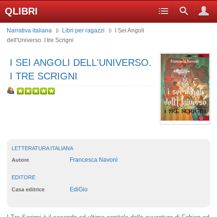
QLIBRI
Narrativa italiana
Libri per ragazzi
I Sei Angoli
dell'Universo. I tre Scrigni
I SEI ANGOLI DELL'UNIVERSO.
I TRE SCRIGNI
LETTERATURA ITALIANA
Francesca Navoni
Autore
EDITORE
EdiGio
Casa editrice