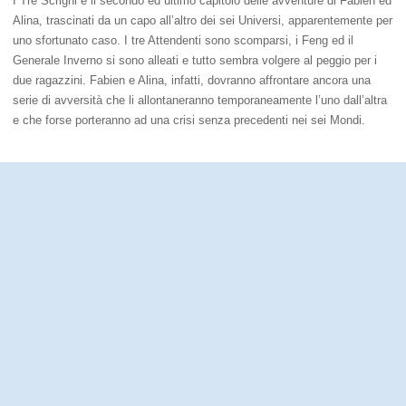
I Tre Scrigni è il secondo ed ultimo capitolo delle avventure di Fabien ed
Alina, trascinati da un capo all’altro dei sei Universi, apparentemente per
uno sfortunato caso. I tre Attendenti sono scomparsi, i Feng ed il
Generale Inverno si sono alleati e tutto sembra volgere al peggio per i
due ragazzini. Fabien e Alina, infatti, dovranno affrontare ancora una
serie di avversità che li allontaneranno temporaneamente l’uno dall’altra
e che forse porteranno ad una crisi senza precedenti nei sei Mondi.