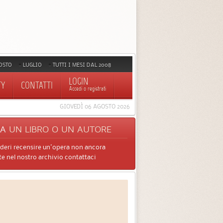
OSTO
LUGLIO
TUTTI I MESI DAL 2008
LOGIN
TY
CONTATTI
Accedi o registrati
GIOVEDÌ 06 AGOSTO 2026
CA
UN LIBRO O UN AUTORE
ideri recensire un'opera non ancora
e nel nostro archivio contattaci