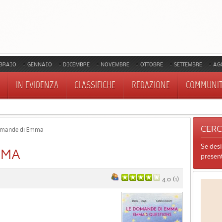
BRAIO
GENNAIO
DICEMBRE
NOVEMBRE
OTTOBRE
SETTEMBRE
AG
IN EVIDENZA
CLASSIFICHE
REDAZIONE
COMMUNI
CER
omande di Emma
Se des
MMA
present
4.0
(
1
)