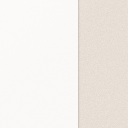
entità sconosciuta
Incastrati
Chime