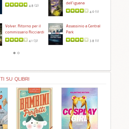
dell'iguana
4.8 (
2
)
4.0 (
1
)
Ta
Volver. Ritorno per il
Assassinio a Central
commissario Ricciardi
Park
4.1 (
3
)
3.8 (
1
)
I SU QLIBRI