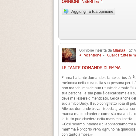
OPINIONI INSERITE: 1
Aggiungi la tua opinione
Opinione inserita da
Mian88
27 Ag
#1 recensione
-
Guarda tutte le m
LE TANTE DOMANDE DI EMMA
Emma ha tante domande e tante curiosità. È 
metodica nella cura della sua persona perch
non manchi mai del suo rituale chiamato “il g
sua persona, la sua pelle è delicatissima e il
deve mai essere dimenticato. Cerca anche dell
suo amico Dudy, il suo coniglietto rosa di pel
Alle sue domande trova risposta grazie al conf
manca mai di chiederle come sta ma anche di
lei tutto può chiedere nella massima libertà.
«Così ridiamo insieme e ci abbracciamo tra le r
mamma è proprio vero: ognuno ha qualcosa di 
con tanto amore.»