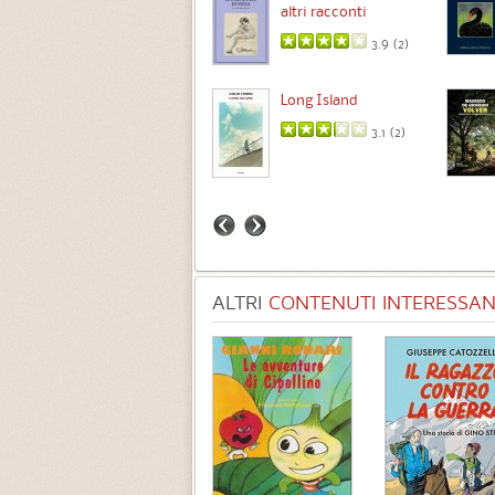
altri racconti
3.5 (
1
)
3.9 (
2
)
Intermezzo
Long Island
3.7 (
3
)
3.1 (
2
)
ALTRI
CONTENUTI INTERESSANT