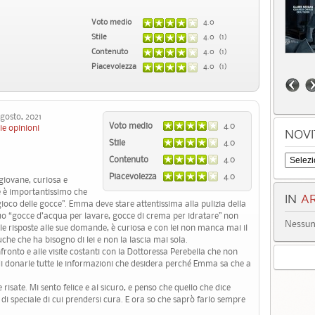
Voto medio
4.0
Stile
4.0 (1)
Contenuto
4.0 (1)
Piacevolezza
4.0 (1)
osto, 2021
Voto medio
4.0
ie opinioni
NOVI
Stile
4.0
Contenuto
4.0
Piacevolezza
4.0
giovane, curiosa e
é è importantissimo che
IN
AR
ioco delle gocce”. Emma deve stare attentissima alla pulizia della
 suo “gocce d’acqua per lavare, gocce di crema per idratare” non
Nessun 
e risposte alle sue domande, è curiosa e con lei non manca mai il
uche che ha bisogno di lei e non la lascia mai sola.
ronto e alle visite costanti con la Dottoressa Perebella che non
 donarle tutte le informazioni che desidera perché Emma sa che a
isate. Mi sento felice e al sicuro, e penso che quello che dice
speciale di cui prendersi cura. E ora so che saprò farlo sempre