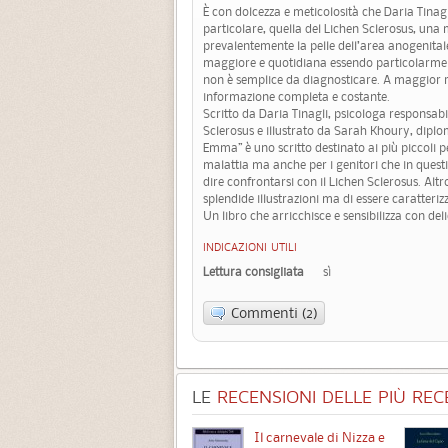
È con dolcezza e meticolosità che Daria Tinag
particolare, quella del Lichen Sclerosus, una 
prevalentemente la pelle dell’area anogenitale.
maggiore e quotidiana essendo particolarmente
non è semplice da diagnosticare. A maggior r
informazione completa e costante.
Scritto da Daria Tinagli, psicologa responsabil
Sclerosus e illustrato da Sarah Khoury, diplo
Emma” è uno scritto destinato ai più piccoli pe
malattia ma anche per i genitori che in ques
dire confrontarsi con il Lichen Sclerosus. Altr
splendide illustrazioni ma di essere caratteriz
Un libro che arricchisce e sensibilizza con del
INDICAZIONI UTILI
Lettura consigliata
sì
Commenti (2)
LE
RECENSIONI DELLE PIÙ RECE
Chimere
Il carnevale di Nizza e