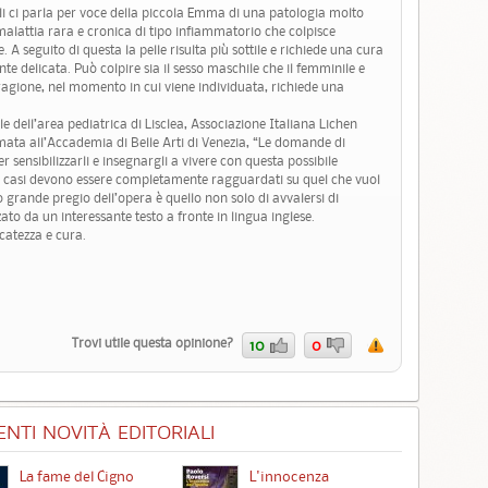
li ci parla per voce della piccola Emma di una patologia molto
malattia rara e cronica di tipo infiammatorio che colpisce
 A seguito di questa la pelle risulta più sottile e richiede una cura
 delicata. Può colpire sia il sesso maschile che il femminile e
agione, nel momento in cui viene individuata, richiede una
e dell’area pediatrica di Lisclea, Associazione Italiana Lichen
mata all’Accademia di Belle Arti di Venezia, “Le domande di
r sensibilizzarli e insegnargli a vivere con questa possibile
ti casi devono essere completamente ragguardati su quel che vuol
o grande pregio dell’opera è quello non solo di avvalersi di
zato da un interessante testo a fronte in lingua inglese.
icatezza e cura.
Trovi utile questa opinione?
10
0
NTI NOVITÀ EDITORIALI
La fame del Cigno
L'innocenza
Id