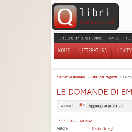
IN LIBRERIA IN SETTEMBRE
MARZO
FEB
HOME
LETTERATURA
NOVITA'
Narrativa italiana
Libri per ragazzi
Le d
LE DOMANDE DI E
0
Aggiungi ai preferiti
1360
LETTERATURA ITALIANA
Autore
Daria Tinagli