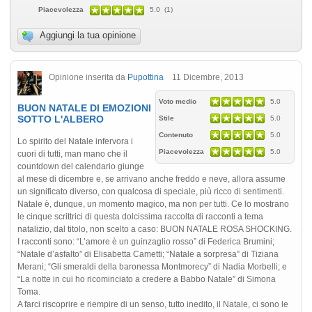
Piacevolezza
5.0 (1)
Aggiungi la tua opinione
Opinione inserita da
Pupottina
11 Dicembre, 2013
Voto medio
5.0
BUON NATALE DI EMOZIONI
SOTTO L'ALBERO
Stile
5.0
Contenuto
5.0
Lo spirito del Natale infervora i
Piacevolezza
5.0
cuori di tutti, man mano che il
countdown del calendario giunge
al mese di dicembre e, se arrivano anche freddo e neve, allora assume
un significato diverso, con qualcosa di speciale, più ricco di sentimenti.
Natale è, dunque, un momento magico, ma non per tutti. Ce lo mostrano
le cinque scrittrici di questa dolcissima raccolta di racconti a tema
natalizio, dal titolo, non scelto a caso: BUON NATALE ROSA SHOCKING.
I racconti sono: “L’amore è un guinzaglio rosso” di Federica Brumini;
“Natale d’asfalto” di Elisabetta Cametti; “Natale a sorpresa” di Tiziana
Merani; “Gli smeraldi della baronessa Montmorecy” di Nadia Morbelli; e
“La notte in cui ho ricominciato a credere a Babbo Natale” di Simona
Toma.
A farci riscoprire e riempire di un senso, tutto inedito, il Natale, ci sono le