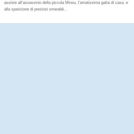
assiste all’assassinio della piccola Minou, l’amatissima gatta di casa, e
alla sparizione di preziosi smeraldi...