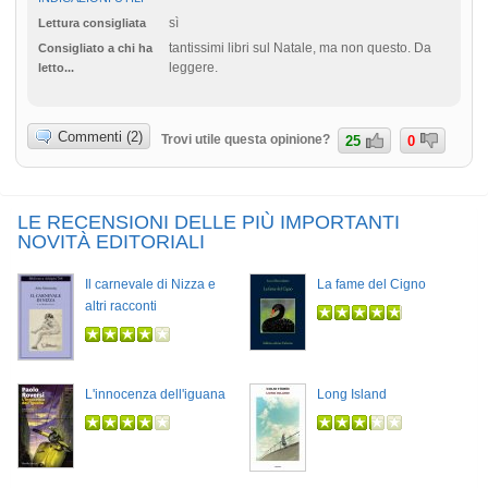
sì
Lettura consigliata
tantissimi libri sul Natale, ma non questo. Da
Consigliato a chi ha
leggere.
letto...
Commenti (2)
Trovi utile questa opinione?
25
0
LE RECENSIONI DELLE PIÙ IMPORTANTI
NOVITÀ EDITORIALI
Il carnevale di Nizza e
La fame del Cigno
altri racconti
L'innocenza dell'iguana
Long Island