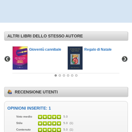
ALTRI LIBRI DELLO STESSO AUTORE
atale
Gioventù cannibale
Regalo di Natale
RECENSIONE UTENTI
OPINIONI INSERITE: 1
Voto medio
5.0
Stile
5.0 (1)
Contenuto
5.0 (1)