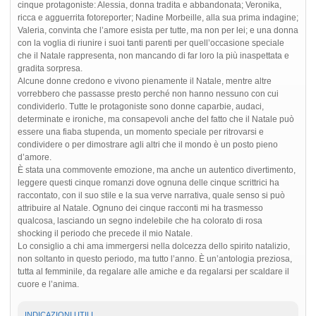
cinque protagoniste: Alessia, donna tradita e abbandonata; Veronika,
ricca e agguerrita fotoreporter; Nadine Morbeille, alla sua prima indagine;
Valeria, convinta che l’amore esista per tutte, ma non per lei; e una donna
con la voglia di riunire i suoi tanti parenti per quell’occasione speciale
che il Natale rappresenta, non mancando di far loro la più inaspettata e
gradita sorpresa.
Alcune donne credono e vivono pienamente il Natale, mentre altre
vorrebbero che passasse presto perché non hanno nessuno con cui
condividerlo. Tutte le protagoniste sono donne caparbie, audaci,
determinate e ironiche, ma consapevoli anche del fatto che il Natale può
essere una fiaba stupenda, un momento speciale per ritrovarsi e
condividere o per dimostrare agli altri che il mondo è un posto pieno
d’amore.
È stata una commovente emozione, ma anche un autentico divertimento,
leggere questi cinque romanzi dove ognuna delle cinque scrittrici ha
raccontato, con il suo stile e la sua verve narrativa, quale senso si può
attribuire al Natale. Ognuno dei cinque racconti mi ha trasmesso
qualcosa, lasciando un segno indelebile che ha colorato di rosa
shocking il periodo che precede il mio Natale.
Lo consiglio a chi ama immergersi nella dolcezza dello spirito natalizio,
non soltanto in questo periodo, ma tutto l’anno. È un’antologia preziosa,
tutta al femminile, da regalare alle amiche e da regalarsi per scaldare il
cuore e l’anima.
INDICAZIONI UTILI