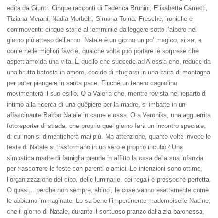
edita da Giunti. Cinque racconti di Federica Brunini, Elisabetta Cametti,
Tiziana Merani, Nadia Morbelli, Simona Toma. Fresche, ironiche e
commoventi: cinque storie al femminile da leggere sotto l’albero nel
giorno più atteso dell’anno. Natale è un giorno un po’ magico, si sa, e
come nelle migliori favole, qualche volta può portare le sorprese che
aspettiamo da una vita. È quello che succede ad Alessia che, reduce da
una brutta batosta in amore, decide di rifugiarsi in una baita di montagna
per poter piangere in santa pace. Finché un tenero cagnolino
movimenterà il suo esilio. O a Valeria che, mentre rovista nel reparto di
intimo alla ricerca di una guêpière per la madre, si imbatte in un
affascinante Babbo Natale in carne e ossa. O a Veronika, una agguerrita
fotoreporter di strada, che proprio quel giorno farà un incontro speciale,
di cui non si dimenticherà mai più. Ma attenzione, quante volte invece le
feste di Natale si trasformano in un vero e proprio incubo? Una
simpatica madre di famiglia prende in affitto la casa della sua infanzia
per trascorrere le feste con parenti e amici. Le intenzioni sono ottime,
l’organizzazione del cibo, delle luminarie, dei regali è pressoché perfetta.
O quasi... perché non sempre, ahinoi, le cose vanno esattamente come
le abbiamo immaginate. Lo sa bene l’impertinente mademoiselle Nadine,
che il giorno di Natale, durante il sontuoso pranzo dalla zia baronessa,