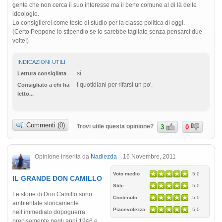
gente che non cerca il suo interesse ma il bene comune al di là delle
ideologie.
Lo consiglierei come testo di studio per la classe politica di oggi.
(Certo Peppone lo stipendio se lo sarebbe tagliato senza pensarci due
volte!)
INDICAZIONI UTILI
sì
Lettura consigliata
I quotidiani per rifarsi un po'.
Consigliato a chi ha
letto...
Commenti (0)
Trovi utile questa opinione?
3
0
Opinione inserita da
Nadiezda
16 Novembre, 2011
Voto medio
5.0
IL GRANDE DON CAMILLO
Stile
5.0
Le storie di Don Camillo sono
Contenuto
5.0
ambientate storicamente
Piacevolezza
5.0
nell’immediato dopoguerra,
precisamente negli anni 1946 e