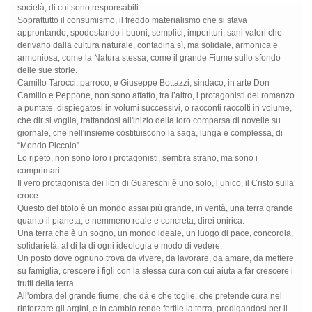
società, di cui sono responsabili.
Soprattutto il consumismo, il freddo materialismo che si stava
approntando, spodestando i buoni, semplici, imperituri, sani valori che
derivano dalla cultura naturale, contadina sì, ma solidale, armonica e
armoniosa, come la Natura stessa, come il grande Fiume sullo sfondo
delle sue storie.
Camillo Tarocci, parroco, e Giuseppe Bottazzi, sindaco, in arte Don
Camillo e Peppone, non sono affatto, tra l’altro, i protagonisti del romanzo
a puntate, dispiegatosi in volumi successivi, o racconti raccolti in volume,
che dir si voglia, trattandosi all'inizio della loro comparsa di novelle su
giornale, che nell'insieme costituiscono la saga, lunga e complessa, di
“Mondo Piccolo”.
Lo ripeto, non sono loro i protagonisti, sembra strano, ma sono i
comprimari.
Il vero protagonista dei libri di Guareschi è uno solo, l’unico, il Cristo sulla
croce.
Questo del titolo è un mondo assai più grande, in verità, una terra grande
quanto il pianeta, e nemmeno reale e concreta, direi onirica.
Una terra che è un sogno, un mondo ideale, un luogo di pace, concordia,
solidarietà, al di là di ogni ideologia e modo di vedere.
Un posto dove ognuno trova da vivere, da lavorare, da amare, da mettere
su famiglia, crescere i figli con la stessa cura con cui aiuta a far crescere i
frutti della terra.
All'ombra del grande fiume, che dà e che toglie, che pretende cura nel
rinforzare gli argini, e in cambio rende fertile la terra, prodigandosi per il