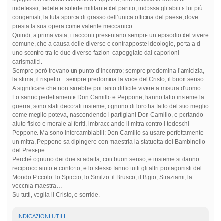
indefesso, fedele e solerte militante del partito, indossa gli abiti a lui più
congeniali, la tuta sporca di grasso dell’unica officina del paese, dove
presta la sua opera come valente meccanico.
Quindi, a prima vista, i racconti presentano sempre un episodio del vivere
comune, che a causa delle diverse e contrapposte ideologie, porta a d
uno scontro tra le due diverse fazioni capeggiate dai caporioni
carismatici.
Sempre però trovano un punto d’incontro; sempre predomina l’amicizia,
la stima, il rispetto…sempre predomina la voce del Cristo, il buon senso.
A significare che non sarebbe poi tanto difficile vivere a misura d’uomo.
Lo sanno perfettamente Don Camillo e Peppone, hanno fatto insieme la
guerra, sono stati decorati insieme, ognuno di loro ha fatto del suo meglio
come meglio poteva, nascondendo i partigiani Don Camillo, e portando
aiuto fisico e morale ai feriti, imbracciando il mitra contro i tedeschi
Peppone. Ma sono intercambiabili: Don Camillo sa usare perfettamente
un mitra, Peppone sa dipingere con maestria la statuetta del Bambinello
del Presepe.
Perché ognuno dei due si adatta, con buon senso, e insieme si danno
reciproco aiuto e conforto, e lo stesso fanno tutti gli altri protagonisti del
Mondo Piccolo: lo Spiccio, lo Smilzo, il Brusco, il Bigio, Straziami, la
vecchia maestra…
Su tutti, veglia il Cristo, e sorride.
INDICAZIONI UTILI