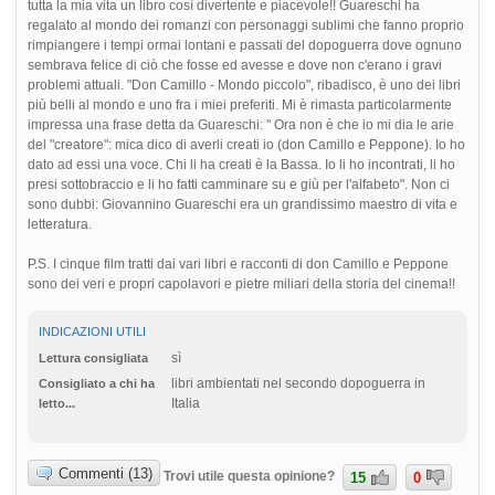
tutta la mia vita un libro così divertente e piacevole!! Guareschi ha
regalato al mondo dei romanzi con personaggi sublimi che fanno proprio
rimpiangere i tempi ormai lontani e passati del dopoguerra dove ognuno
sembrava felice di ciò che fosse ed avesse e dove non c'erano i gravi
problemi attuali. "Don Camillo - Mondo piccolo", ribadisco, è uno dei libri
più belli al mondo e uno fra i miei preferiti. Mi è rimasta particolarmente
impressa una frase detta da Guareschi: " Ora non è che io mi dia le arie
del "creatore": mica dico di averli creati io (don Camillo e Peppone). Io ho
dato ad essi una voce. Chi li ha creati è la Bassa. Io li ho incontrati, li ho
presi sottobraccio e li ho fatti camminare su e giù per l'alfabeto". Non ci
sono dubbi: Giovannino Guareschi era un grandissimo maestro di vita e
letteratura.
P.S. I cinque film tratti dai vari libri e racconti di don Camillo e Peppone
sono dei veri e propri capolavori e pietre miliari della storia del cinema!!
INDICAZIONI UTILI
sì
Lettura consigliata
libri ambientati nel secondo dopoguerra in
Consigliato a chi ha
Italia
letto...
Commenti (13)
Trovi utile questa opinione?
15
0