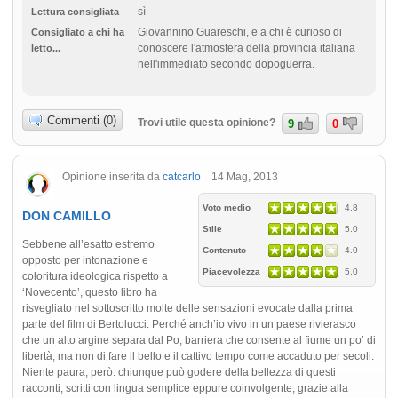
sì
Lettura consigliata
Giovannino Guareschi, e a chi è curioso di
Consigliato a chi ha
conoscere l'atmosfera della provincia italiana
letto...
nell'immediato secondo dopoguerra.
Commenti (0)
Trovi utile questa opinione?
9
0
Opinione inserita da
catcarlo
14 Mag, 2013
Voto medio
4.8
DON CAMILLO
Stile
5.0
Sebbene all’esatto estremo
Contenuto
4.0
opposto per intonazione e
Piacevolezza
5.0
coloritura ideologica rispetto a
‘Novecento’, questo libro ha
risvegliato nel sottoscritto molte delle sensazioni evocate dalla prima
parte del film di Bertolucci. Perché anch’io vivo in un paese rivierasco
che un alto argine separa dal Po, barriera che consente al fiume un po’ di
libertà, ma non di fare il bello e il cattivo tempo come accaduto per secoli.
Niente paura, però: chiunque può godere della bellezza di questi
racconti, scritti con lingua semplice eppure coinvolgente, grazie alla