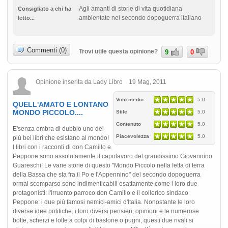
Agli amanti di storie di vita quotidiana
Consigliato a chi ha
ambientate nel secondo dopoguerra italiano
letto...
Commenti (0)
Trovi utile questa opinione?
9
0
Opinione inserita da Lady Libro 19 Mag, 2011
Voto medio
5.0
QUELL'AMATO E LONTANO
MONDO PICCOLO....
Stile
5.0
Contenuto
5.0
E'senza ombra di dubbio uno dei
Piacevolezza
5.0
più bei libri che esistano al mondo!
I libri con i racconti di don Camillo e
Peppone sono assolutamente il capolavoro del grandissimo Giovannino
Guareschi! Le varie storie di questo "Mondo Piccolo nella fetta di terra
della Bassa che sta fra il Po e l'Appennino" del secondo dopoguerra
ormai scomparso sono indimenticabili esattamente come i loro due
protagonisti: l'irruento parroco don Camillo e il collerico sindaco
Peppone: i due più famosi nemici-amici d'Italia. Nonostante le loro
diverse idee politiche, i loro diversi pensieri, opinioni e le numerose
botte, scherzi e lotte a colpi di bastone o pugni, questi due rivali si