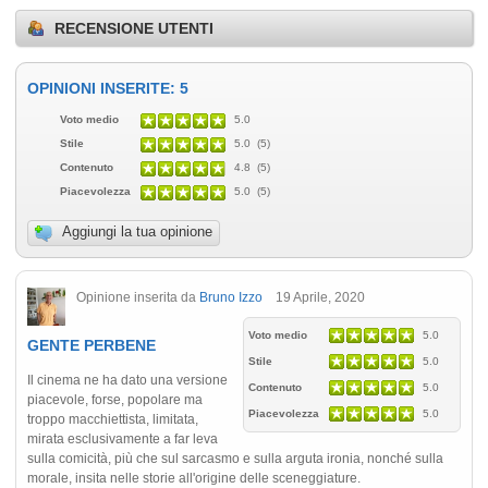
RECENSIONE UTENTI
OPINIONI INSERITE: 5
Voto medio
5.0
Stile
5.0 (5)
Contenuto
4.8 (5)
Piacevolezza
5.0 (5)
Aggiungi la tua opinione
Opinione inserita da
Bruno Izzo
19 Aprile, 2020
Voto medio
5.0
GENTE PERBENE
Stile
5.0
Il cinema ne ha dato una versione
Contenuto
5.0
piacevole, forse, popolare ma
Piacevolezza
5.0
troppo macchiettista, limitata,
mirata esclusivamente a far leva
sulla comicità, più che sul sarcasmo e sulla arguta ironia, nonché sulla
morale, insita nelle storie all'origine delle sceneggiature.