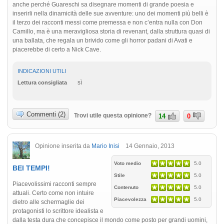
anche perché Guareschi sa disegnare momenti di grande poesia e
inserirli nella dinamicità delle sue avventure: uno dei momenti più belli è
il terzo dei racconti messi come premessa e non c’entra nulla con Don
Camillo, ma è una meravigliosa storia di revenant, dalla struttura quasi di
una ballata, che regala un brivido come gli horror padani di Avati e
piacerebbe di certo a Nick Cave.
INDICAZIONI UTILI
sì
Lettura consigliata
Commenti (2)
Trovi utile questa opinione?
14
0
Opinione inserita da
Mario Inisi
14 Gennaio, 2013
Voto medio
5.0
BEI TEMPI!
Stile
5.0
Piacevolissimi racconti sempre
Contenuto
5.0
attuali. Certo come non intuire
Piacevolezza
5.0
dietro alle schermaglie dei
protagonisti lo scrittore idealista e
dalla testa dura che concepisce il mondo come posto per grandi uomini,