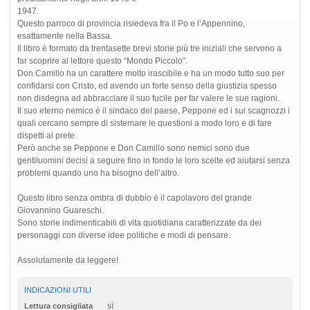
1947.
Questo parroco di provincia risiedeva fra il Po e l’Appennino,
esattamente nella Bassa.
Il libro è formato da trentasette brevi storie più tre iniziali che servono a
far scoprire al lettore questo “Mondo Piccolo”.
Don Camillo ha un carattere molto irascibile e ha un modo tutto suo per
confidarsi con Cristo, ed avendo un forte senso della giustizia spesso
non disdegna ad abbracciare il suo fucile per far valere le sue ragioni.
Il suo eterno nemico è il sindaco del paese, Peppone ed i sui scagnozzi i
quali cercano sempre di sistemare le questioni a modo loro e di fare
dispetti al prete.
Però anche se Peppone e Don Camillo sono nemici sono due
gentiluomini decisi a seguire fino in fondo le loro scelte ed aiutarsi senza
problemi quando uno ha bisogno dell’altro.
Questo libro senza ombra di dubbio è il capolavoro del grande
Giovannino Guareschi.
Sono storie indimenticabili di vita quotidiana caratterizzate da dei
personaggi con diverse idee politiche e modi di pensare.
Assolutamente da leggere!
INDICAZIONI UTILI
sì
Lettura consigliata