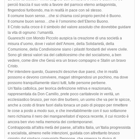
perciò traccia il suo voto a favore del parroco eterno antagonista,
fingendosi furibondo, ma in realtà in pace con sé stesso.
Il comune buon senso…che si chiama così proprio perché è Buono.
Il comune buon senso…che è l’omonimo dell’Eterno Buono.
Il Cristo sulla croce è il simbolo del valore assoluto che dovrebbe guidare
la vita di ognuno: l’umanità.
Guareschi con Mondo Piccolo auspica la creazione di una società a
misura d’uomo, dove i valori dell’Amore, della Solidarietà, della
Comunione, della Condivisione siano i pilastri fondanti del vivere civile.
Sono gli stessi valori sia del cattolicesimo che del socialismo, a ben
vedere, come dire che Gesù era un bravo compagno e Stalin un bravo
Cristo.
Per intendere questo, Guareschi descrive due paesi, che in realtà
possono e devono convivere, magari stringendosi un pochino, ma dove
possono tranquillamente starci tutti, tutte persone perbene.
Un’Italia cattolica, per teorica definizione retriva e reazionaria,
rappresentata da Don Camillo, prete poco caritatevole in verità, un
ecclesiastico brusco, per non dire burbero, un uomo che va per le spicce,
anche a costo di tirare fuori dalla tonaca un palo di pioppo per rimettere
le cose a posto a modo suo, e che inevitabilmente con il suo sottanone
nero richiama il nero dei manganellatori d’epoca recente, il cui ricordo è
ancora ben vivo nella memoria dei contemporanei.
Contrapposta all'altra metà del paese, all'altra Italia, un’Italia progressista
e socialista, almeno nelle intenzioni, guidata con altrettanto brusco
cipiglio dal sindaco comunista Peppone, che smessa la divisa di