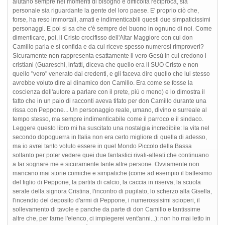
aiutano sempre nei momenti di bisogno e difficoltà reciproca, sia
personale sia riguardante la gente del loro paese. E' proprio ciò che,
forse, ha reso immortali, amati e indimenticabili questi due simpaticissimi
personaggi. E poi si sa che c'è sempre del buono in ognuno di noi. Come
dimenticare, poi, il Cristo crocifisso dell'Altar Maggiore con cui don
Camillo parla e si confida e da cui riceve spesso numerosi rimproveri?
Sicuramente non rappresenta esattamente il vero Gesù in cui credono i
cristiani (Guareschi, infatti, diceva che quello era il SUO Cristo e non
quello "vero" venerato dai credenti, e gli faceva dire quello che lui stesso
avrebbe voluto dire al dinamico don Camillo. Era come se fosse la
coscienza dell'autore a parlare con il prete, più o meno) e lo dimostra il
fatto che in un paio di racconti aveva tifato per don Camillo durante una
rissa con Peppone... Un personaggio reale, umano, divino e surreale al
tempo stesso, ma sempre indimenticabile come il parroco e il sindaco.
Leggere questo libro mi ha suscitato una nostalgia incredibile: la vita nel
secondo dopoguerra in Italia non era certo migliore di quella di adesso,
ma io avrei tanto voluto essere in quel Mondo Piccolo della Bassa
soltanto per poter vedere quei due fantastici rivali-alleati che continuano
a far sognare me e sicuramente tante altre persone. Ovviamente non
mancano mai storie comiche e simpatiche (come ad esempio il battesimo
del figlio di Peppone, la partita di calcio, la caccia in riserva, la scuola
serale della signora Cristina, l'incontro di pugilato, lo scherzo alla Gisella,
l'incendio del deposito d'armi di Peppone, i numerossisimi scioperi, il
sollevamento di tavole e panche da parte di don Camillo e tantissime
altre che, per farne l'elenco, ci impiegerei vent'anni...): non ho mai letto in