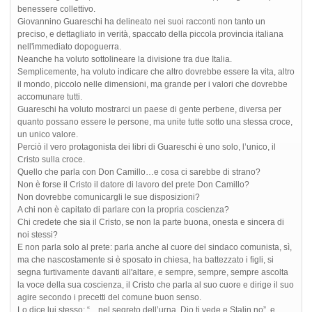
benessere collettivo.
Giovannino Guareschi ha delineato nei suoi racconti non tanto un
preciso, e dettagliato in verità, spaccato della piccola provincia italiana
nell'immediato dopoguerra.
Neanche ha voluto sottolineare la divisione tra due Italia.
Semplicemente, ha voluto indicare che altro dovrebbe essere la vita, altro
il mondo, piccolo nelle dimensioni, ma grande per i valori che dovrebbe
accomunare tutti.
Guareschi ha voluto mostrarci un paese di gente perbene, diversa per
quanto possano essere le persone, ma unite tutte sotto una stessa croce,
un unico valore.
Perciò il vero protagonista dei libri di Guareschi è uno solo, l’unico, il
Cristo sulla croce.
Quello che parla con Don Camillo…e cosa ci sarebbe di strano?
Non è forse il Cristo il datore di lavoro del prete Don Camillo?
Non dovrebbe comunicargli le sue disposizioni?
A chi non è capitato di parlare con la propria coscienza?
Chi credete che sia il Cristo, se non la parte buona, onesta e sincera di
noi stessi?
E non parla solo al prete: parla anche al cuore del sindaco comunista, sì,
ma che nascostamente si è sposato in chiesa, ha battezzato i figli, si
segna furtivamente davanti all'altare, e sempre, sempre, sempre ascolta
la voce della sua coscienza, il Cristo che parla al suo cuore e dirige il suo
agire secondo i precetti del comune buon senso.
Lo dice lui stesso: “…nel segreto dell’urna, Dio ti vede e Stalin no”, e