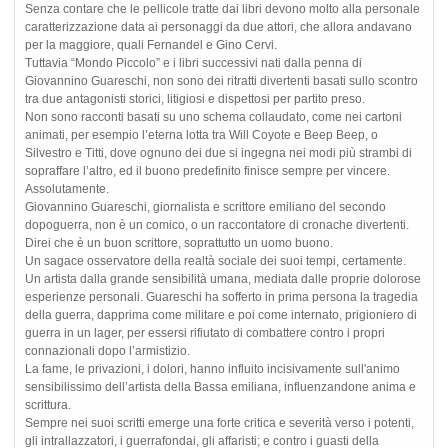
Senza contare che le pellicole tratte dai libri devono molto alla personale
caratterizzazione data ai personaggi da due attori, che allora andavano
per la maggiore, quali Fernandel e Gino Cervi.
Tuttavia “Mondo Piccolo” e i libri successivi nati dalla penna di
Giovannino Guareschi, non sono dei ritratti divertenti basati sullo scontro
tra due antagonisti storici, litigiosi e dispettosi per partito preso.
Non sono racconti basati su uno schema collaudato, come nei cartoni
animati, per esempio l’eterna lotta tra Will Coyote e Beep Beep, o
Silvestro e Titti, dove ognuno dei due si ingegna nei modi più strambi di
sopraffare l’altro, ed il buono predefinito finisce sempre per vincere.
Assolutamente.
Giovannino Guareschi, giornalista e scrittore emiliano del secondo
dopoguerra, non è un comico, o un raccontatore di cronache divertenti.
Direi che è un buon scrittore, soprattutto un uomo buono.
Un sagace osservatore della realtà sociale dei suoi tempi, certamente.
Un artista dalla grande sensibilità umana, mediata dalle proprie dolorose
esperienze personali. Guareschi ha sofferto in prima persona la tragedia
della guerra, dapprima come militare e poi come internato, prigioniero di
guerra in un lager, per essersi rifiutato di combattere contro i propri
connazionali dopo l’armistizio.
La fame, le privazioni, i dolori, hanno influito incisivamente sull'animo
sensibilissimo dell’artista della Bassa emiliana, influenzandone anima e
scrittura.
Sempre nei suoi scritti emerge una forte critica e severità verso i potenti,
gli intrallazzatori, i guerrafondai, gli affaristi; e contro i guasti della