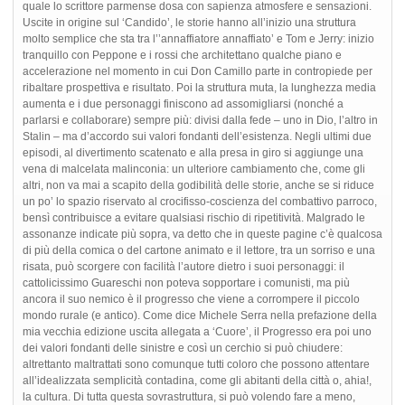
quale lo scrittore parmense dosa con sapienza atmosfere e sensazioni.
Uscite in origine sul ‘Candido’, le storie hanno all’inizio una struttura
molto semplice che sta tra l’’annaffiatore annaffiato’ e Tom e Jerry: inizio
tranquillo con Peppone e i rossi che architettano qualche piano e
accelerazione nel momento in cui Don Camillo parte in contropiede per
ribaltare prospettiva e risultato. Poi la struttura muta, la lunghezza media
aumenta e i due personaggi finiscono ad assomigliarsi (nonché a
parlarsi e collaborare) sempre più: divisi dalla fede – uno in Dio, l’altro in
Stalin – ma d’accordo sui valori fondanti dell’esistenza. Negli ultimi due
episodi, al divertimento scatenato e alla presa in giro si aggiunge una
vena di malcelata malinconia: un ulteriore cambiamento che, come gli
altri, non va mai a scapito della godibilità delle storie, anche se si riduce
un po’ lo spazio riservato al crocifisso-coscienza del combattivo parroco,
bensì contribuisce a evitare qualsiasi rischio di ripetitività. Malgrado le
assonanze indicate più sopra, va detto che in queste pagine c’è qualcosa
di più della comica o del cartone animato e il lettore, tra un sorriso e una
risata, può scorgere con facilità l’autore dietro i suoi personaggi: il
cattolicissimo Guareschi non poteva sopportare i comunisti, ma più
ancora il suo nemico è il progresso che viene a corrompere il piccolo
mondo rurale (e antico). Come dice Michele Serra nella prefazione della
mia vecchia edizione uscita allegata a ‘Cuore’, il Progresso era poi uno
dei valori fondanti delle sinistre e così un cerchio si può chiudere:
altrettanto maltrattati sono comunque tutti coloro che possono attentare
all’idealizzata semplicità contadina, come gli abitanti della città o, ahia!,
la cultura. Di tutta questa sovrastruttura, si può volendo fare a meno,