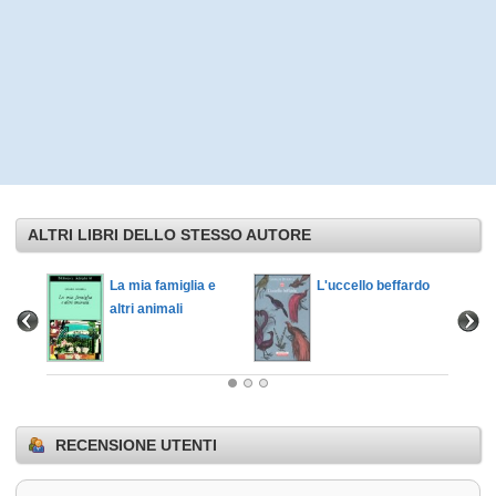
ALTRI LIBRI DELLO STESSO AUTORE
a
La mia famiglia e
L'uccello beffardo
e
altri animali
RECENSIONE UTENTI