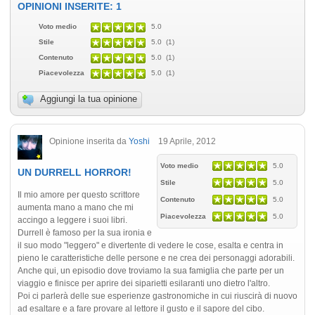
OPINIONI INSERITE: 1
Voto medio
5.0
Stile
5.0 (1)
Contenuto
5.0 (1)
Piacevolezza
5.0 (1)
Aggiungi la tua opinione
Opinione inserita da
Yoshi
19 Aprile, 2012
Voto medio
5.0
UN DURRELL HORROR!
Stile
5.0
Il mio amore per questo scrittore
Contenuto
5.0
aumenta mano a mano che mi
Piacevolezza
5.0
accingo a leggere i suoi libri.
Durrell è famoso per la sua ironia e
il suo modo "leggero" e divertente di vedere le cose, esalta e centra in
pieno le caratteristiche delle persone e ne crea dei personaggi adorabili.
Anche qui, un episodio dove troviamo la sua famiglia che parte per un
viaggio e finisce per aprire dei siparietti esilaranti uno dietro l'altro.
Poi ci parlerà delle sue esperienze gastronomiche in cui riuscirà di nuovo
ad esaltare e a fare provare al lettore il gusto e il sapore del cibo.