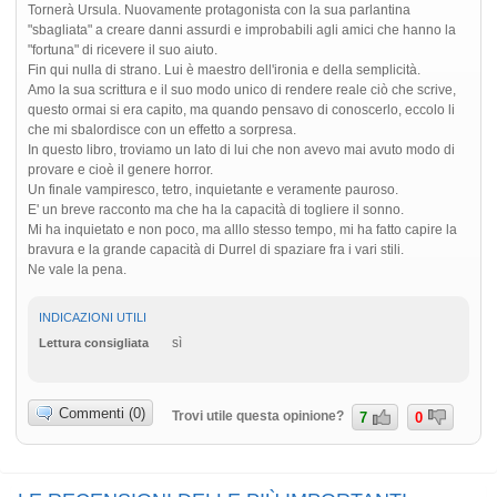
Tornerà Ursula. Nuovamente protagonista con la sua parlantina
"sbagliata" a creare danni assurdi e improbabili agli amici che hanno la
"fortuna" di ricevere il suo aiuto.
Fin qui nulla di strano. Lui è maestro dell'ironia e della semplicità.
Amo la sua scrittura e il suo modo unico di rendere reale ciò che scrive,
questo ormai si era capito, ma quando pensavo di conoscerlo, eccolo li
che mi sbalordisce con un effetto a sorpresa.
In questo libro, troviamo un lato di lui che non avevo mai avuto modo di
provare e cioè il genere horror.
Un finale vampiresco, tetro, inquietante e veramente pauroso.
E' un breve racconto ma che ha la capacità di togliere il sonno.
Mi ha inquietato e non poco, ma alllo stesso tempo, mi ha fatto capire la
bravura e la grande capacità di Durrel di spaziare fra i vari stili.
Ne vale la pena.
INDICAZIONI UTILI
sì
Lettura consigliata
Commenti (0)
Trovi utile questa opinione?
7
0