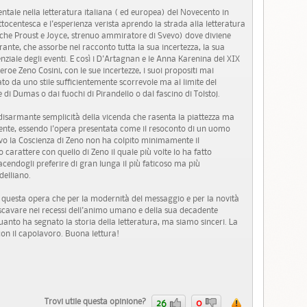
tale nella letteratura italiana ( ed europea) del Novecento in
tocentesca e l'esperienza verista aprendo la strada alla letteratura
he Proust e Joyce, strenuo ammiratore di Svevo) dove diviene
rante, che assorbe nel racconto tutta la sua incertezza, la sua
ziale degli eventi. E così i D'Artagnan e le Anna Karenina del XIX
roe Zeno Cosini, con le sue incertezze, i suoi propositi mai
rato da uno stile sufficientemente scorrevole ma al limite del
di Dumas o dai fuochi di Pirandello o dal fascino di Tolstoj.
 disarmante semplicità della vicenda che rasenta la piattezza ma
ente, essendo l'opera presentata come il resoconto di un uomo
tivo la Coscienza di Zeno non ha colpito minimamente il
o carattere con quello di Zeno il quale più volte lo ha fatto
 facendogli preferire di gran lunga il più faticoso ma più
delliano.
o questa opera che per la modernità del messaggio e per la novità
di scavare nei recessi dell'animo umano e della sua decadente
uanto ha segnato la storia della letteratura, ma siamo sinceri. La
on il capolavoro. Buona lettura!
Trovi utile questa opinione?
26
0