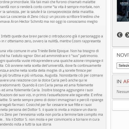
'ordine primordiale. Ma tali mali che furono chiamati malattie
manità non si renderà conto come “la vita è sempre mortale, non
la salvezza, per la salute è la consapevolezza della malattia.
suo La coscienza di Zeno (1923) un piccolo scrittore triestino che
iamava Aron Hector Schmitz ma noi oggi lo conosciamo meglio
nfatti queste due brevi parole ci introducono già il personaggio a
o in r otteniamo zero, ovvero la nullità, mentre Cosini rappresenta
na vita comune in una Trieste Belle Epoque. Non ha bisogno di
NOVI
hé ha l'astuto signor Olivi ad amministrare il “suo” patrimonio.
gni qualvolta vuole intraprendere una qualche azione rimpiange il
a. Ciò avviene nella scelta dell'università, dove fa continuamente
nza,e anche nella scelta della moglie: di 4 sorelle finisce per
la più bruttina e più virtuosa, Augusta. Nonostante ciò per colmare
i avere una relazione con la dolce Carla però anche qui le
IN
AR
le predominanti. Quando è con Carla pensa ed ama follemente
d ama follemente Carla. Inoltre bisogna aggiungere i suoi
Nessun 
icazioni dei suoi vizi, in primis l'assuefazione alle sigarette. E infine
lattie. Si sente sempre pieno di dolori immaginari e perciò ripiange
ariegati farmaci. Cosicché per far cessare le sue fitte e i suoi
 nella persona del Dottor S. il quale lo invita a iniziare un diario
 caro Zeno per l'ennesima volta non porta a termine tale compito ma
e... Ma il Dottor S. non molla e per convincerlo a tornare in cura
rendendo nota a tutti la sua storia.