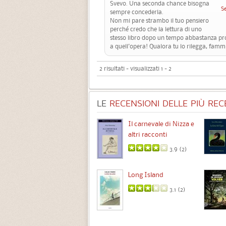
Svevo. Una seconda chance bisogna
S
sempre concederla.
Non mi pare strambo il tuo pensiero
perché credo che la lettura di uno
stesso libro dopo un tempo abbastanza pro
a quell'opera! Qualora tu lo rilegga, fammi
2 risultati - visualizzati 1 - 2
LE
RECENSIONI DELLE PIÙ RECE
Chimere
Il carnevale di Nizza e
altri racconti
3.5 (
1
)
3.9 (
2
)
Intermezzo
Long Island
3.7 (
3
)
3.1 (
2
)