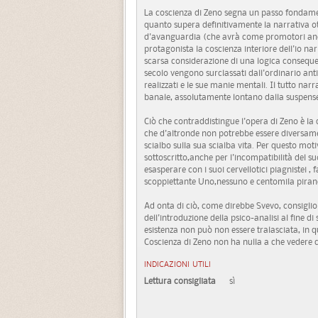
La coscienza di Zeno segna un passo fondamen
quanto supera definitivamente la narrativa ot
d'avanguardia (che avrà come promotori anc
protagonista la coscienza interiore dell'io nar
scarsa considerazione di una logica consequen
secolo vengono surclassati dall'ordinario antie
realizzati e le sue manie mentali. Il tutto nar
banale, assolutamente lontano dalla suspense 
Ciò che contraddistingue l'opera di Zeno è la
che d'altronde non potrebbe essere diversam
scialbo sulla sua scialba vita. Per questo mo
sottoscritto,anche per l'incompatibilità del su
esasperare con i suoi cervellotici piagnistei ,
scoppiettante Uno,nessuno e centomila piran
Ad onta di ciò, come direbbe Svevo, consigli
dell'introduzione della psico-analisi al fine 
esistenza non può non essere tralasciata, in q
Coscienza di Zeno non ha nulla a che vedere c
INDICAZIONI UTILI
Lettura consigliata
sì