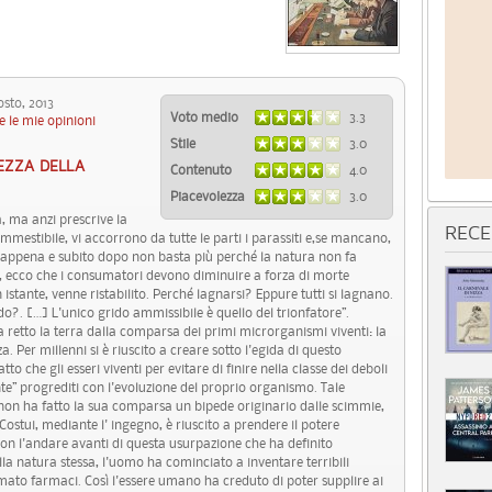
to, 2013
Voto medio
3.3
e le mie opinioni
Stile
3.0
EZZA DELLA
Contenuto
4.0
Piacevolezza
3.0
tà, ma anzi prescrive la
RECE
ommestibile, vi accorrono da tutte le parti i parassiti e,se mancano,
a appena e subito dopo non basta più perché la natura non fa
, ecco che i consumatori devono diminuire a forza di morte
n istante, venne ristabilito. Perché lagnarsi? Eppure tutti si lagnano.
?. […] L'unico grido ammissibile è quello del trionfatore”.
 retto la terra dalla comparsa dei primi microrganismi viventi: la
a. Per millenni si è riuscito a creare sotto l'egida di questo
 che gli esseri viventi per evitare di finire nella classe dei deboli
te” progrediti con l'evoluzione del proprio organismo. Tale
é non ha fatto la sua comparsa un bipede originario dalle scimmie,
stui, mediante l' ingegno, è riuscito a prendere il potere
Con l'andare avanti di questa usurpazione che ha definito
a natura stessa, l'uomo ha cominciato a inventare terribili
iamato farmaci. Così l'essere umano ha creduto di poter supplire ai