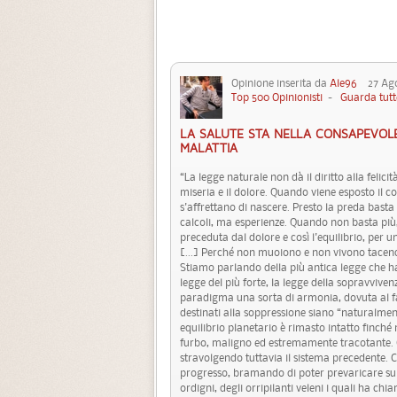
Opinione inserita da
Ale96
27 Agos
Top 500 Opinionisti
-
Guarda tutt
LA SALUTE STA NELLA CONSAPEVOL
MALATTIA
“La legge naturale non dà il diritto alla felici
miseria e il dolore. Quando viene esposto il c
s'affrettano di nascere. Presto la preda bast
calcoli, ma esperienze. Quando non basta più
preceduta dal dolore e così l'equilibrio, per u
[...] Perché non muoiono e non vivono tacendo
Stiamo parlando della più antica legge che ha
legge del più forte, la legge della sopravvivenz
paradigma una sorta di armonia, dovuta al fatto
destinati alla soppressione siano “naturalmen
equilibrio planetario è rimasto intatto finch
furbo, maligno ed estremamente tracotante. Co
stravolgendo tuttavia il sistema precedente. 
progresso, bramando di poter prevaricare sull
ordigni, degli orripilanti veleni i quali ha ch