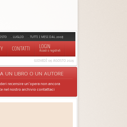
OSTO
LUGLIO
TUTTI I MESI DAL 2008
LOGIN
TY
CONTATTI
Accedi o registrati
GIOVEDÌ 06 AGOSTO 2026
CA
UN LIBRO O UN AUTORE
ideri recensire un'opera non ancora
e nel nostro archivio contattaci