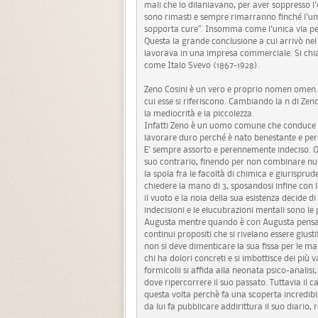
mali che lo dilaniavano, per aver soppresso l
sono rimasti e sempre rimarranno finché l'u
sopporta cure”. Insomma come l'unica via per 
Questa la grande conclusione a cui arrivò nel 
lavorava in una impresa commerciale. Si ch
come Italo Svevo (1867-1928).
Zeno Cosini è un vero e proprio nomen omen. I
cui esse si riferiscono. Cambiando la n di Zen
la mediocrità e la piccolezza.
Infatti Zeno è un uomo comune che conduce u
lavorare duro perché è nato benestante e perc
E' sempre assorto e perennemente indeciso. O
suo contrario, finendo per non combinare null
la spola fra le facoltà di chimica e giurisprude
chiedere la mano di 3, sposandosi infine con 
il vuoto e la noia della sua esistenza decide d
indecisioni e le elucubrazioni mentali sono 
Augusta mentre quando è con Augusta pensa e
continui propositi che si rivelano essere giustif
non si deve dimenticare la sua fissa per le ma
chi ha dolori concreti e si imbottisce dei più v
formicolii si affida alla neonata psico-analisi,
dove ripercorrere il suo passato. Tuttavia il
questa volta perchè fa una scoperta incredibil
da lui fa pubblicare addirittura il suo diario, 