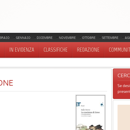
BRAIO
GENNAIO
DICEMBRE
NOVEMBRE
OTTOBRE
SETTEMBRE
AG
IN EVIDENZA
CLASSIFICHE
REDAZIONE
COMMUNI
CER
ONE
Se des
present