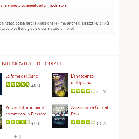
egnala questo commento ad un moderatore
lungato possa farci appassionare ( ma anche disprezzare) di più
 sapere se il tuo giudizio sia mutato o meno!
NTI NOVITÀ EDITORIALI
La fame del Cigno
L'innocenza
Id
dell'iguana
4.8 (
2
)
4.0 (
1
)
Ta
Volver. Ritorno per il
Assassinio a Central
commissario Ricciardi
Park
4.1 (
3
)
3.8 (
1
)