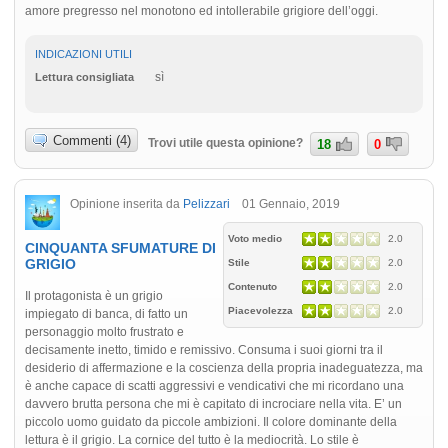
amore pregresso nel monotono ed intollerabile grigiore dell’oggi.
INDICAZIONI UTILI
sì
Lettura consigliata
Commenti (4)
Trovi utile questa opinione?
18
0
Opinione inserita da
Pelizzari
01 Gennaio, 2019
Voto medio
2.0
CINQUANTA SFUMATURE DI
GRIGIO
Stile
2.0
Contenuto
2.0
Il protagonista è un grigio
Piacevolezza
2.0
impiegato di banca, di fatto un
personaggio molto frustrato e
decisamente inetto, timido e remissivo. Consuma i suoi giorni tra il
desiderio di affermazione e la coscienza della propria inadeguatezza, ma
è anche capace di scatti aggressivi e vendicativi che mi ricordano una
davvero brutta persona che mi è capitato di incrociare nella vita. E’ un
piccolo uomo guidato da piccole ambizioni. Il colore dominante della
lettura è il grigio. La cornice del tutto è la mediocrità. Lo stile è