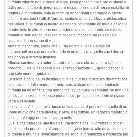
In realtà Alfonso non si sente infelice, ricompensato dalle ore di studio e
dalla propria fame di gloria, eppure respira uno stato di noia e malattia, di
grigiore e monotonia, solo la scrittura donandogli il coraggio di vivere.
L’ amore assume i tratti di Annetta, simbolo della freddezza aristocratica
dei Maller, suoi datori di lavoro, desiderio incolmabile ed ideale assoluto,
mentre tutte le altre donne non esistono, ma, non sapendo se è da lei
riamato o solo deriso, realizza in codesta impossibilità relazionale l’
assenza di uno scopo di vita.
Annetta, per contro, crede che lui sia dotato di idee elevate ed
interessanti ma che non sa tradurle in un romanzo, quello che i due si
accingono a scrivere insieme.
Alfonso continuerà a nutrire dubbi sul futuro e che un amore siffatto, il
prodotto ...” della necessità e della rassegnazione “..., quando sboccia
può solo morire rapidamente.
Ed allora è colto da un desiderio di fuga, pur in circostanze drammatiche,
al capezzale della madre morente, senza alcun rimorso e rimpianto.
In realtà lui ed Annetta non hanno mai avuto nulla in comune, se non una
certezza impossibile, lei così piena di se’, presa dal desiderio di piacere,
vana e sensuale.
Il cervello di Alfonso trova riposo nella malattia, il pensiero è quello di un
uomo nuovo che pare diverso, l’ altro, il seduttore, un ragazzo malaticcio
con il quale oggi non condividere nulla.
Quella che parrebbe una fuga da una donna che lo vorrebbe tutto per
se’, lo riporta per contro al proprio impiego in banca, atto doveroso, stato
di quiete e rinuncia, svincolandosi da sogni di grandezza e ricchezza per