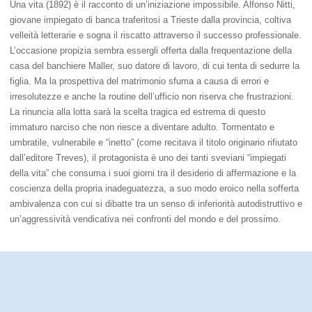
Una vita (1892) è il racconto di un’iniziazione impossibile. Alfonso Nitti,
giovane impiegato di banca traferitosi a Trieste dalla provincia, coltiva
velleità letterarie e sogna il riscatto attraverso il successo professionale.
L’occasione propizia sembra essergli offerta dalla frequentazione della
casa del banchiere Maller, suo datore di lavoro, di cui tenta di sedurre la
figlia. Ma la prospettiva del matrimonio sfuma a causa di errori e
irresolutezze e anche la routine dell’ufficio non riserva che frustrazioni.
La rinuncia alla lotta sarà la scelta tragica ed estrema di questo
immaturo narciso che non riesce a diventare adulto. Tormentato e
umbratile, vulnerabile e “inetto” (come recitava il titolo originario rifiutato
dall’editore Treves), il protagonista è uno dei tanti sveviani “impiegati
della vita” che consuma i suoi giorni tra il desiderio di affermazione e la
coscienza della propria inadeguatezza, a suo modo eroico nella sofferta
ambivalenza con cui si dibatte tra un senso di inferiorità autodistruttivo e
un’aggressività vendicativa nei confronti del mondo e del prossimo.