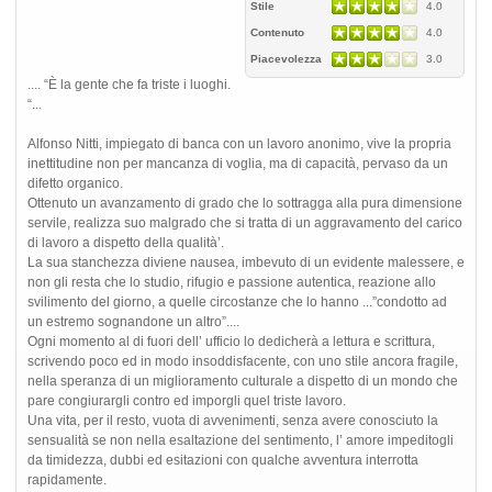
Stile
4.0
Contenuto
4.0
Piacevolezza
3.0
.... “È la gente che fa triste i luoghi.
“...
Alfonso Nitti, impiegato di banca con un lavoro anonimo, vive la propria
inettitudine non per mancanza di voglia, ma di capacità, pervaso da un
difetto organico.
Ottenuto un avanzamento di grado che lo sottragga alla pura dimensione
servile, realizza suo malgrado che si tratta di un aggravamento del carico
di lavoro a dispetto della qualità’.
La sua stanchezza diviene nausea, imbevuto di un evidente malessere, e
non gli resta che lo studio, rifugio e passione autentica, reazione allo
svilimento del giorno, a quelle circostanze che lo hanno ...”condotto ad
un estremo sognandone un altro”....
Ogni momento al di fuori dell’ ufficio lo dedicherà a lettura e scrittura,
scrivendo poco ed in modo insoddisfacente, con uno stile ancora fragile,
nella speranza di un miglioramento culturale a dispetto di un mondo che
pare congiurargli contro ed imporgli quel triste lavoro.
Una vita, per il resto, vuota di avvenimenti, senza avere conosciuto la
sensualità se non nella esaltazione del sentimento, l’ amore impeditogli
da timidezza, dubbi ed esitazioni con qualche avventura interrotta
rapidamente.