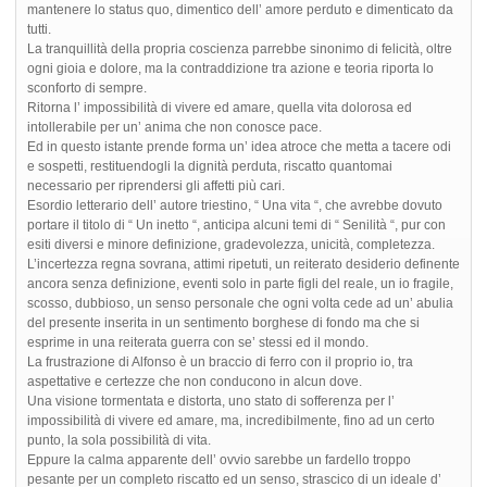
mantenere lo status quo, dimentico dell’ amore perduto e dimenticato da
tutti.
La tranquillità della propria coscienza parrebbe sinonimo di felicità, oltre
ogni gioia e dolore, ma la contraddizione tra azione e teoria riporta lo
sconforto di sempre.
Ritorna l’ impossibilità di vivere ed amare, quella vita dolorosa ed
intollerabile per un’ anima che non conosce pace.
Ed in questo istante prende forma un’ idea atroce che metta a tacere odi
e sospetti, restituendogli la dignità perduta, riscatto quantomai
necessario per riprendersi gli affetti più cari.
Esordio letterario dell’ autore triestino, “ Una vita “, che avrebbe dovuto
portare il titolo di “ Un inetto “, anticipa alcuni temi di “ Senilità “, pur con
esiti diversi e minore definizione, gradevolezza, unicità, completezza.
L’incertezza regna sovrana, attimi ripetuti, un reiterato desiderio definente
ancora senza definizione, eventi solo in parte figli del reale, un io fragile,
scosso, dubbioso, un senso personale che ogni volta cede ad un’ abulia
del presente inserita in un sentimento borghese di fondo ma che si
esprime in una reiterata guerra con se’ stessi ed il mondo.
La frustrazione di Alfonso è un braccio di ferro con il proprio io, tra
aspettative e certezze che non conducono in alcun dove.
Una visione tormentata e distorta, uno stato di sofferenza per l’
impossibilità di vivere ed amare, ma, incredibilmente, fino ad un certo
punto, la sola possibilità di vita.
Eppure la calma apparente dell’ ovvio sarebbe un fardello troppo
pesante per un completo riscatto ed un senso, strascico di un ideale d’