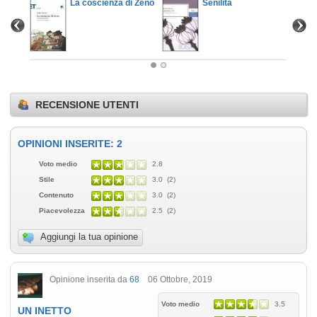
La coscienza di Zeno
Senilità
RECENSIONE UTENTI
OPINIONI INSERITE: 2
Voto medio
2.8
Stile
3.0 (2)
Contenuto
3.0 (2)
Piacevolezza
2.5 (2)
Aggiungi la tua opinione
Opinione inserita da
68
06 Ottobre, 2019
Voto medio
3.5
UN INETTO