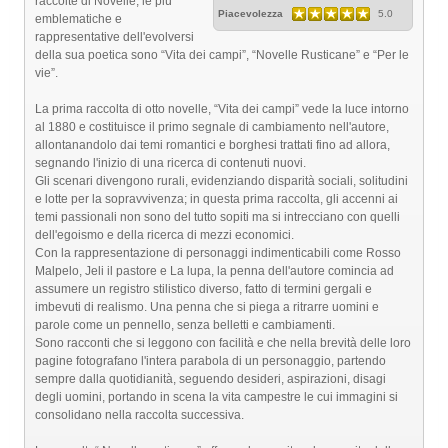
raccolte di Novelle, le più
Piacevolezza
5.0
emblematiche e
rappresentative dell'evolversi
della sua poetica sono “Vita dei campi”, “Novelle Rusticane” e “Per le
vie”.
La prima raccolta di otto novelle, “Vita dei campi” vede la luce intorno
al 1880 e costituisce il primo segnale di cambiamento nell'autore,
allontanandolo dai temi romantici e borghesi trattati fino ad allora,
segnando l'inizio di una ricerca di contenuti nuovi.
Gli scenari divengono rurali, evidenziando disparità sociali, solitudini
e lotte per la sopravvivenza; in questa prima raccolta, gli accenni ai
temi passionali non sono del tutto sopiti ma si intrecciano con quelli
dell'egoismo e della ricerca di mezzi economici.
Con la rappresentazione di personaggi indimenticabili come Rosso
Malpelo, Jeli il pastore e La lupa, la penna dell'autore comincia ad
assumere un registro stilistico diverso, fatto di termini gergali e
imbevuti di realismo. Una penna che si piega a ritrarre uomini e
parole come un pennello, senza belletti e cambiamenti.
Sono racconti che si leggono con facilità e che nella brevità delle loro
pagine fotografano l'intera parabola di un personaggio, partendo
sempre dalla quotidianità, seguendo desideri, aspirazioni, disagi
degli uomini, portando in scena la vita campestre le cui immagini si
consolidano nella raccolta successiva.