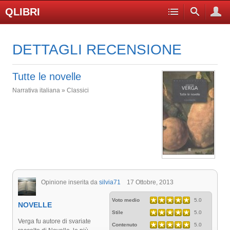
QLIBRI
DETTAGLI RECENSIONE
Tutte le novelle
Narrativa italiana » Classici
Opinione inserita da
silvia71
17 Ottobre, 2013
Voto medio
5.0
NOVELLE
Stile
5.0
Verga fu autore di svariate
Contenuto
5.0