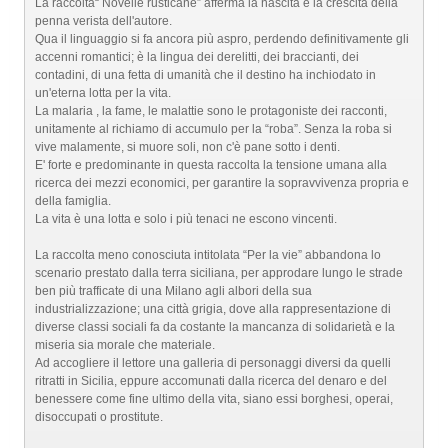
La raccolta“ Novelle rusticane” afferma la nascita e la crescita della
penna verista dell'autore.
Qua il linguaggio si fa ancora più aspro, perdendo definitivamente gli
accenni romantici; è la lingua dei derelitti, dei braccianti, dei
contadini, di una fetta di umanità che il destino ha inchiodato in
un'eterna lotta per la vita.
La malaria , la fame, le malattie sono le protagoniste dei racconti,
unitamente al richiamo di accumulo per la “roba”. Senza la roba si
vive malamente, si muore soli, non c'è pane sotto i denti.
E' forte e predominante in questa raccolta la tensione umana alla
ricerca dei mezzi economici, per garantire la sopravvivenza propria e
della famiglia.
La vita è una lotta e solo i più tenaci ne escono vincenti.
La raccolta meno conosciuta intitolata “Per la vie” abbandona lo
scenario prestato dalla terra siciliana, per approdare lungo le strade
ben più trafficate di una Milano agli albori della sua
industrializzazione; una città grigia, dove alla rappresentazione di
diverse classi sociali fa da costante la mancanza di solidarietà e la
miseria sia morale che materiale.
Ad accogliere il lettore una galleria di personaggi diversi da quelli
ritratti in Sicilia, eppure accomunati dalla ricerca del denaro e del
benessere come fine ultimo della vita, siano essi borghesi, operai,
disoccupati o prostitute.