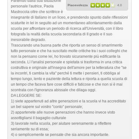
Partendo dalla sua situazione
Piacevolezza
4.0
personale l'autrice, Paola
Mastrocola oltre che scrittrice è
insegnante di italiano in un liceo, e prendendo spunto dalle riflessioni
scaturite in lei in seguito ad un momentaneo allontanamento dalla
scuola per affrontare un periodo di ricerca all'Università, con il libro
fotografa la realtà della scuola secondaria di II grado e il suo
inesorabile degrado.
Trascurando una buona parte che riporta un senso di smarrimento
tutto personale e che ha suscitato molte critiche tra i suoi colleghi che
non la pensano come lei, ho trovato sicuramente più edificante la
seconda. Lì l'analisi personale e spietata si trasforma in una critica
costruttiva e originale all'insegna dell'amore per la letteratura che "se
la incontri, ti cambia la vita" perché ti mette i pensieri, ti obbliga al
tempo lungo, lento e paziente della lettura e riporta a quella scuola di
un tempo che faceva fare cose difficili e faticose e che non si è mai
scontrata con l'ignoranza abissale che dilaga oggi.
DA LEGGERE SE:
1) siete appartenuti ad altre generazioni e la scuola vi ha accreditato
un bel sapere sul vostro "conto" personale;
2) appartenete alle nuove generazioni che hanno invece visto
assottigliarsi il bagaglio culturale
3) lavorate nella scuola, per aiutare serenamente a riflettere
seriamente su di essa;
4) o semplicemente se pensate che sia ancora importante.