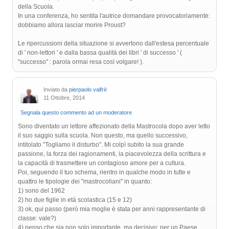
della Scuola.
In una conferenza, ho sentita l'autrice domandare provocatoriamente:
dobbiamo allora lasciar morire Proust?
Le ripercussioni della situazione si avvertono dall'estesa percentuale
di ' non-lettori ' e dalla bassa qualità dei libri ' di successo ' (
"successo" : parola ormai resa così volgare! ).
Inviato da
pierpaolo valfrè
11 Ottobre, 2014
Segnala questo commento ad un moderatore
Sono diventato un lettore affezionato della Mastrocola dopo aver letto
il suo saggio sulla scuola. Non questo, ma quello successivo,
intitolato "Togliamo il disturbo". Mi colpì subito la sua grande
passione, la forza dei ragionamenti, la piacevolezza della scrittura e
la capacità di trasmettere un contagioso amore per a cultura.
Poi, seguendo il tuo schema, rientro in qualche modo in tutte e
quattro le tipologie dei "mastrocoliani" in quanto:
1) sono del 1962
2) ho due figlie in età scolastica (15 e 12)
3) ok, qui passo (però mia moglie è stata per anni rappresentante di
classe: vale?)
4) penso che sia non solo importante, ma decisivo: per un Paese