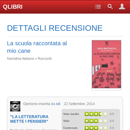
QLIBRI
DETTAGLI RECENSIONE
La scuola raccontata al
mio cane
Narrativa italiana » Racconti
Opinione inserita da
siti
22 Settembre, 2014
Voto medio
3.5
"LA LETTERATURA
METTE I PENSIERI"
Stile
3.0
Contenuto
3.0