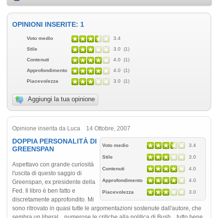
OPINIONI INSERITE: 1
Voto medio
3.4
Stile
3.0 (1)
Contenuti
4.0 (1)
Approfondimento
4.0 (1)
Piacevolezza
3.0 (1)
Aggiungi la tua opinione
Opinione inserita da Luca 14 Ottobre, 2007
DOPPIA PERSONALITÀ DI
Voto medio
3.4
GREENSPAN
Stile
3.0
Aspettavo con grande curiosità
Contenuti
4.0
l'uscita di questo saggio di
Approfondimento
4.0
Greenspan, ex presidente della
Fed. Il libro è ben fatto e
Piacevolezza
3.0
discretamente approfondito. Mi
sono ritrovato in quasi tutte le argomentazioni sostenute dall'autore, che
sembra un liberal... numerose le critiche alla politica di Bush... tutto bene,