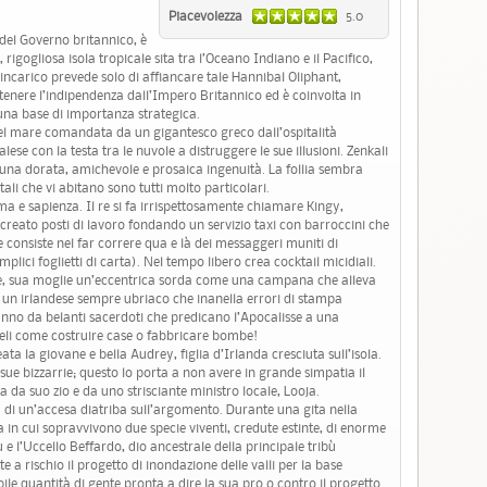
Piacevolezza
5.0
del Governo britannico, è
 rigogliosa isola tropicale sita tra l’Oceano Indiano e il Pacifico,
 incarico prevede solo di affiancare tale Hannibal Oliphant,
 ottenere l’indipendenza dall’Impero Britannico ed è coinvolta in
 una base di importanza strategica.
del mare comandata da un gigantesco greco dall’ospitalità
se con la testa tra le nuvole a distruggere le sue illusioni. Zenkali
in una dorata, amichevole e prosaica ingenuità. La follia sembra
tali che vi abitano sono tutti molto particolari.
a e sapienza. Il re si fa irrispettosamente chiamare Kingy,
 creato posti di lavoro fondando un servizio taxi con barroccini che
e consiste nel far correre qua e là dei messaggeri muniti di
plici foglietti di carta). Nel tempo libero crea cocktail micidiali.
ire, sua moglie un’eccentrica sorda come una campana che alleva
da un irlandese sempre ubriaco che inanella errori di stampa
vanno da belanti sacerdoti che predicano l’Apocalisse a una
eli come costruire case o fabbricare bombe!
ta la giovane e bella Audrey, figlia d’Irlanda cresciuta sull’isola.
 sue bizzarrie; questo lo porta a non avere in grande simpatia il
a da suo zio e da uno strisciante ministro locale, Looja.
a di un’accesa diatriba sull’argomento. Durante una gita nella
 in cui sopravvivono due specie viventi, credute estinte, di enorme
e l’Uccello Beffardo, dio ancestrale della principale tribù
te a rischio il progetto di inondazione delle valli per la base
bile quantità di gente pronta a dire la sua pro o contro il progetto.