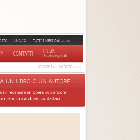
OSTO
LUGLIO
TUTTI I MESI DAL 2008
LOGIN
TY
CONTATTI
Accedi o registrati
GIOVEDÌ 06 AGOSTO 2026
CA
UN LIBRO O UN AUTORE
ideri recensire un'opera non ancora
e nel nostro archivio contattaci