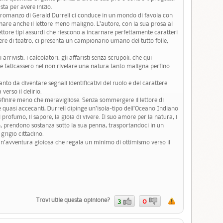
sta per avere inizio.
e romanzo di Gerald Durrell ci conduce in un mondo di favola con
are anche il lettore meno maligno. L’autore, con la sua prosa al
ettore tipi assurdi che riescono a incarnare perfettamente caratteri
re di teatro, ci presenta un campionario umano del tutto folle,
arrivisti, i calcolatori, gli affaristi senza scrupoli, che qui
e faticassero nel non rivelare una natura tanto maligna perfino
anto da diventare segnali identificativi del ruolo e del carattere
verso il delirio.
definire meno che meravigliose. Senza sommergere il lettore di
ere quasi accecanti, Durrell dipinge un’isola-tipo dell’Oceano Indiano
 profumo, il sapore, la gioia di vivere. Il suo amore per la natura, i
to, prendono sostanza sotto la sua penna, trasportandoci in un
 grigio cittadino.
un’avventura gioiosa che regala un minimo di ottimismo verso il
Trovi utile questa opinione?
3
0