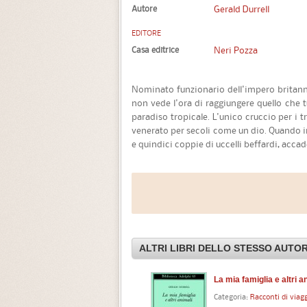
Autore
Gerald Durrell
EDITORE
Casa editrice
Neri Pozza
Nominato funzionario dell'impero britannic
non vede l'ora di raggiungere quello che 
paradiso tropicale. L'unico cruccio per i tra
venerato per secoli come un dio. Quando 
e quindici coppie di uccelli beffardi, accade
ALTRI LIBRI DELLO STESSO AUTO
Il naturalista a quattro zampe
La mia famiglia e altri a
Categoria:
Racconti di viaggio
Categoria:
Racconti di viag