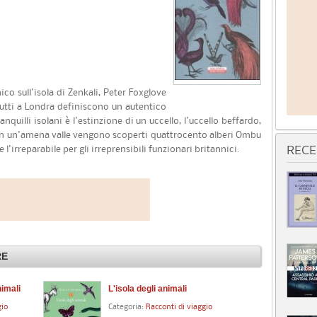
o sull'isola di Zenkali, Peter Foxglove
tutti a Londra definiscono un autentico
nquilli isolani è l'estinzione di un uccello, l'uccello beffardo,
in un'amena valle vengono scoperti quattrocento alberi Ombu
 l'irreparabile per gli irreprensibili funzionari britannici.
RECE
RE
nimali
L'isola degli animali
St
gio
Categoria:
Racconti di viaggio
Cat