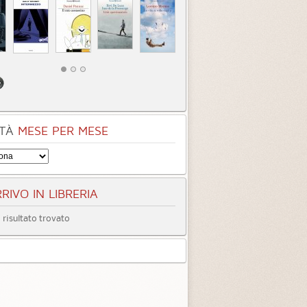
5.0 (
1
)
5.0 (
1
)
TÀ
MESE PER MESE
RIVO IN LIBRERIA
risultato trovato