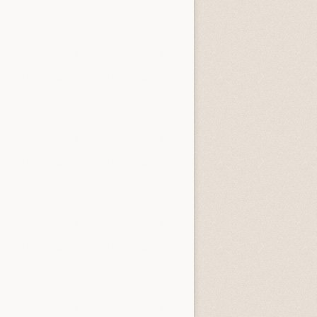
entità sconosciuta
Incastrati
Chime
3.3 (
1
)
3.8 (
1
)