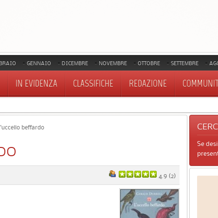
BRAIO
GENNAIO
DICEMBRE
NOVEMBRE
OTTOBRE
SETTEMBRE
AG
IN EVIDENZA
CLASSIFICHE
REDAZIONE
COMMUNI
CER
'uccello beffardo
Se des
RDO
present
4.9
(
2
)