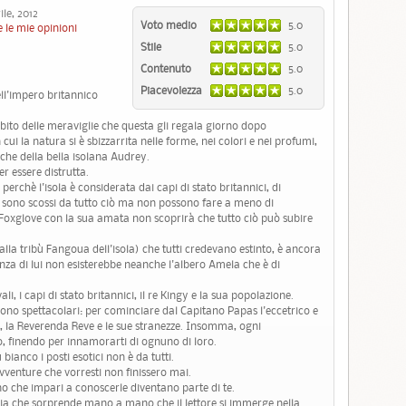
le, 2012
Voto medio
5.0
 le mie opinioni
Stile
5.0
Contenuto
5.0
Piacevolezza
5.0
ll'impero britannico
ito delle meraviglie che questa gli regala giorno dopo
ui la natura si è sbizzarrita nelle forme, nei colori e nei profumi,
he della bella isolana Audrey.
er essere distrutta.
perchè l'isola è considerata dai capi di stato britannici, di
i sono scossi da tutto ciò ma non possono fare a meno di
 Foxglove con la sua amata non scoprirà che tutto ciò può subire
lla tribù Fangoua dell'isola) che tutti credevano estinto, è ancora
enza di lui non esisterebbe neanche l'albero Amela che è di
ali, i capi di stato britannici, il re Kingy e la sua popolazione.
ono spettacolari: per cominciare dal Capitano Papas l'eccetrico e
y, la Reverenda Reve e le sue stranezze. Insomma, ogni
o, finendo per innamorarti di ognuno di loro.
bianco i posti esotici non è da tutti.
avventure che vorresti non finissero mai.
 che impari a conoscerle diventano parte di te.
nia che sorprende mano a mano che il lettore si immerge nella