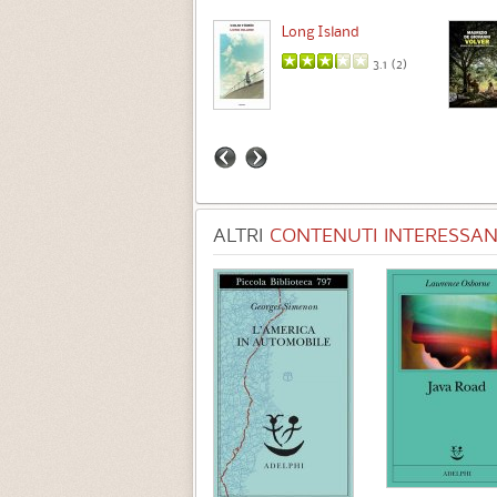
Intermezzo
Long Island
3.7 (
3
)
3.1 (
2
)
ALTRI
CONTENUTI INTERESSANT