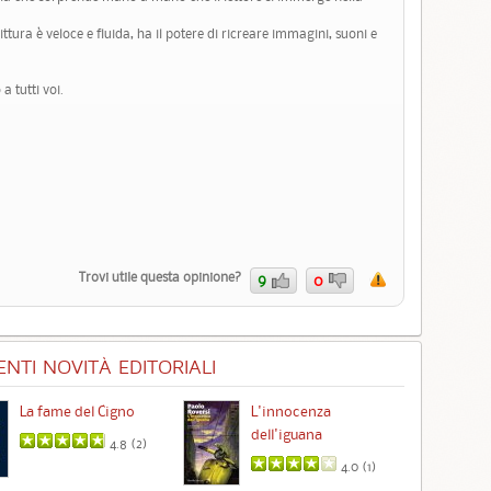
ittura è veloce e fluida, ha il potere di ricreare immagini, suoni e
a tutti voi.
Trovi utile questa opinione?
9
0
NTI NOVITÀ EDITORIALI
La fame del Cigno
L'innocenza
Id
dell'iguana
4.8 (
2
)
4.0 (
1
)