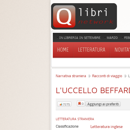
IN LIBRERIA IN SETTEMBRE
MARZO
FEB
HOME
LETTERATURA
NOVITA'
Narrativa straniera
Racconti di viaggio
L
L'UCCELLO BEFFA
0
Aggiungi ai preferiti
7275
LETTERATURA STRANIERA
Classificazione
Letteratura inglese