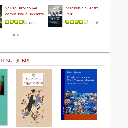
Ta
Volver. Ritorno per il
Assassinio a Central
commissario Ricciardi
Park
4.1 (
3
)
3.8 (
1
)
I SU QLIBRI