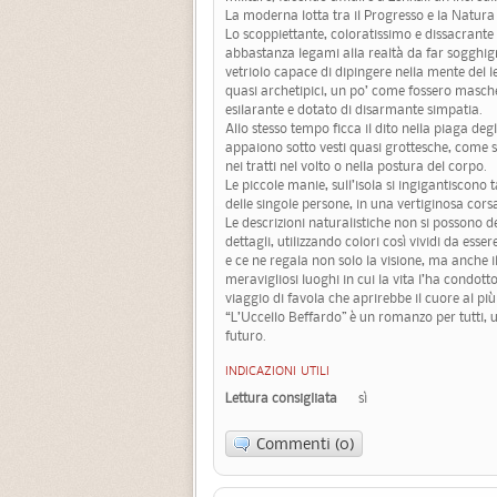
La moderna lotta tra il Progresso e la Natura 
Lo scoppiettante, coloratissimo e dissacrant
abbastanza legami alla realtà da far sogghign
vetriolo capace di dipingere nella mente del l
quasi archetipici, un po’ come fossero masche
esilarante e dotato di disarmante simpatia.
Allo stesso tempo ficca il dito nella piaga degli 
appaiono sotto vesti quasi grottesche, come s
nei tratti nel volto o nella postura del corpo.
Le piccole manie, sull’isola si ingigantiscono t
delle singole persone, in una vertiginosa corsa 
Le descrizioni naturalistiche non si possono 
dettagli, utilizzando colori così vividi da ess
e ce ne regala non solo la visione, ma anche il
meravigliosi luoghi in cui la vita l’ha condot
viaggio di favola che aprirebbe il cuore al più
“L’Uccello Beffardo” è un romanzo per tutti, 
futuro.
INDICAZIONI UTILI
Lettura consigliata
sì
Commenti (0)