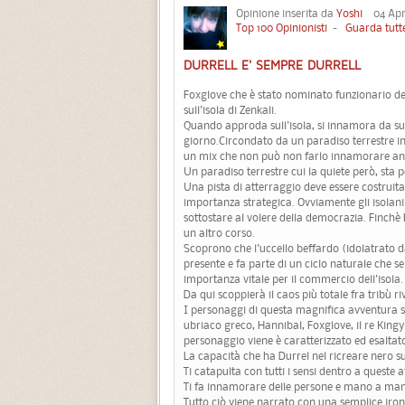
Opinione inserita da
Yoshi
04 Apri
Top 100 Opinionisti
-
Guarda tutte
DURRELL E' SEMPRE DURRELL
Foxglove che è stato nominato funzionario de
sull'isola di Zenkali.
Quando approda sull'isola, si innamora da sub
giorno.Circondato da un paradiso terrestre in c
un mix che non può non farlo innamorare anc
Un paradiso terrestre cui la quiete però, sta p
Una pista di atterraggio deve essere costruita 
importanza strategica. Ovviamente gli isolan
sottostare al volere della democrazia. Finchè
un altro corso.
Scoprono che l'uccello beffardo (idolatrato da
presente e fa parte di un ciclo naturale che s
importanza vitale per il commercio dell'isola.
Da qui scoppierà il caos più totale fra tribù riv
I personaggi di questa magnifica avventura s
ubriaco greco, Hannibal, Foxglove, il re King
personaggio viene è caratterizzato ed esaltat
La capacità che ha Durrel nel ricreare nero su 
Ti catapulta con tutti i sensi dentro a queste 
Ti fa innamorare delle persone e mano a mano
Tutto ciò viene narrato con una semplice iro