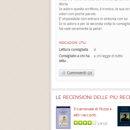
storia.
Io adoro questo scrittore, è ironico, la sua scr
odori con poche parole.
E' impossibile non entrare in sintonia con lui.
Io lo adoro e per la seconda volta lo consiglio 
Ne vale veramente la pena!
INDICAZIONI UTILI
Lettura consigliata
sì
Consigliato a chi ha
a chi legge di tutto
letto...
Commenti (2)
LE
RECENSIONI DELLE PIÙ RECE
Chimere
Il carnevale di Nizza e
altri racconti
3.5 (
1
)
3.9 (
2
)