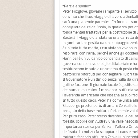
*Parziale spoiler*
Peter Foxglove, giovane rampante al servizio 
convinto che il suo viaggio di lavoro a Zenkali,
sarà una piacevole parentesi. In fondo, il suo
consigliere del re dell’isola, la quale sta per
fondamentali trattative per la costruzione di
Basterà il viaggio d’andata su una carretta 
ingombrante e gestita da un equipaggio zenkale
è un’isola tutta matta, i cui abitanti vivono 
respirarsi con l’aria, perché anche gli occiden
Hannibal è un vulcanico concentrato di carism
governa con benevolo piglio dittatoriale e ha
sostituiscono le auto e un sistema di posta ch
bastoncini biforcuti per consegnare i Libri (sem
Il Governatore è un timido senza nulla da d
galline faraone. Il giornale locale è gestito 
decisamente creativi. I missionari sull’isola 
Reverenda americana che insegna ai suoi fed
In tutto questo caos, Peter ha come unica allea
Si accorge presto, però, di amare Zenkali e le
progetto della base militare, fortemente volut
Per puro caso, Peter stesso diventerà la caus
foresta, scopre con Audrey una valle nascosta
importanza storica per Zenkali: l’albero Ombu 
dell’isola. La notizia fa scoppiare il caos e met
militare, facendo affluire a Zenkali un’incredi