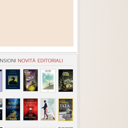
NSIONI
NOVITÀ EDITORIALI
orie del mio zoo
Luoghi sotto spirito
egoria:
Romanzi
Categoria:
Racconti