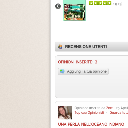
3.0 (
1
)
4.8 (
5
)
RECENSIONE UTENTI
OPINIONI INSERITE: 2
Aggiungi la tua opinione
Opinione inserita da
Zine
26 Aprile
Top 500 Opinionisti
-
Guarda tutt
UNA PERLA NELL'OCEANO INDIANO