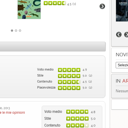
4.5 (
1
)
NOVI
Voto medio
4.9
Stile
5.0 (2)
IN
AR
Contenuto
4.5 (2)
Piacevolezza
5.0 (2)
Nessun 
, 2013
Voto medio
4.8
e le mie opinioni
Stile
5.0
Contenuto
4.0