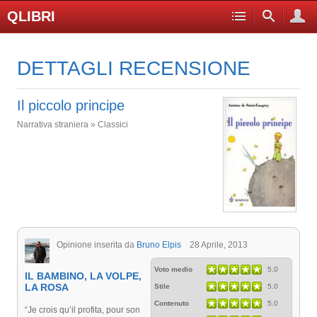
QLIBRI
DETTAGLI RECENSIONE
Il piccolo principe
Narrativa straniera » Classici
Opinione inserita da
Bruno Elpis
28 Aprile, 2013
Voto medio
5.0
IL BAMBINO, LA VOLPE,
LA ROSA
Stile
5.0
Contenuto
5.0
“Je crois qu’il profita, pour son