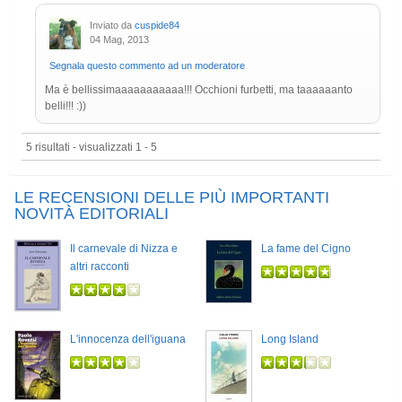
Inviato da
cuspide84
04 Mag, 2013
Segnala questo commento ad un moderatore
Ma è bellissimaaaaaaaaaaa!!! Occhioni furbetti, ma taaaaaanto
belli!!! :))
5 risultati - visualizzati 1 - 5
LE RECENSIONI DELLE PIÙ IMPORTANTI
NOVITÀ EDITORIALI
Il carnevale di Nizza e
La fame del Cigno
altri racconti
L'innocenza dell'iguana
Long Island