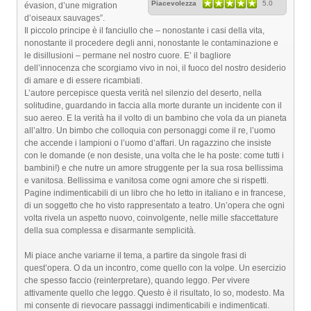
Piacevolezza
5.0
évasion, d’une migration
d’oiseaux sauvages”.
Il piccolo principe è il fanciullo che – nonostante i casi della vita,
nonostante il procedere degli anni, nonostante le contaminazione e
le disillusioni – permane nel nostro cuore. E’ il bagliore
dell’innocenza che scorgiamo vivo in noi, il fuoco del nostro desiderio
di amare e di essere ricambiati.
L’autore percepisce questa verità nel silenzio del deserto, nella
solitudine, guardando in faccia alla morte durante un incidente con il
suo aereo. E la verità ha il volto di un bambino che vola da un pianeta
all’altro. Un bimbo che colloquia con personaggi come il re, l’uomo
che accende i lampioni o l’uomo d’affari. Un ragazzino che insiste
con le domande (e non desiste, una volta che le ha poste: come tutti i
bambini!) e che nutre un amore struggente per la sua rosa bellissima
e vanitosa. Bellissima e vanitosa come ogni amore che si rispetti.
Pagine indimenticabili di un libro che ho letto in italiano e in francese,
di un soggetto che ho visto rappresentato a teatro. Un’opera che ogni
volta rivela un aspetto nuovo, coinvolgente, nelle mille sfaccettature
della sua complessa e disarmante semplicità.
Mi piace anche variarne il tema, a partire da singole frasi di
quest’opera. O da un incontro, come quello con la volpe. Un esercizio
che spesso faccio (reinterpretare), quando leggo. Per vivere
attivamente quello che leggo. Questo è il risultato, lo so, modesto. Ma
mi consente di rievocare passaggi indimenticabili e indimenticati.