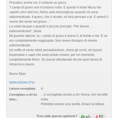
Provateci anche voi, è soltanto un gioco.
“I campi di grano non ricordano nulla. E questo è triste! Ma tu hai
capelli color dell’oro. Allora sarà meraviglioso quando mi avrai
addomesticato. Il grano, che è dorato, mi farà pensare a te. E amerò il
suono del vento nel grano…”
La volpe tacque e guardò il piccolo principe: “Per favore …
addomesticami”, disse.
Mi guardai attorno. Io, i campi di grano li avevo lì, di fronte a me. E ne
ero completamente soggiogato. Non avevo bisogno di essere
addomesticato.
Un soffio di vento sibilò pervadendomi, chiusi gli occhi, mi lasciai
trasportare e capii che avrei potuto essere, per un momento,
completamente felice. Se avessi allontanato da me quel senso di
minaccia e paura.
Bruno Elpis
INDICAZIONI UTILI
sì
Lettura consigliata
... è consigliato anche a chi, finora, non ha letto
Consigliato a chi ha
nulla.
letto...
Potrebbe essere una svolta. Amare la lettura.
Trovi utile questa opinione?
20
0