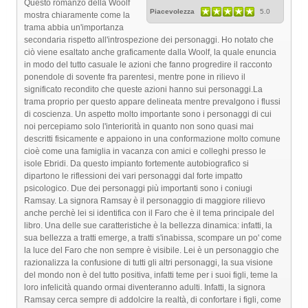
Questo romanzo della Woolf
Piacevolezza
5.0
mostra chiaramente come la
trama abbia un'importanza
secondaria rispetto all'introspezione dei personaggi. Ho notato che
ciò viene esaltato anche graficamente dalla Woolf, la quale enuncia
in modo del tutto casuale le azioni che fanno progredire il racconto
ponendole di sovente fra parentesi, mentre pone in rilievo il
significato recondito che queste azioni hanno sui personaggi.La
trama proprio per questo appare delineata mentre prevalgono i flussi
di coscienza. Un aspetto molto importante sono i personaggi di cui
noi percepiamo solo l'interiorità in quanto non sono quasi mai
descritti fisicamente e appaiono in una conformazione molto comune
cioè come una famiglia in vacanza con amici e colleghi presso le
isole Ebridi. Da questo impianto fortemente autobiografico si
dipartono le riflessioni dei vari personaggi dal forte impatto
psicologico. Due dei personaggi più importanti sono i coniugi
Ramsay. La signora Ramsay è il personaggio di maggiore rilievo
anche perchè lei si identifica con il Faro che è il tema principale del
libro. Una delle sue caratteristiche è la bellezza dinamica: infatti, la
sua bellezza a tratti emerge, a tratti s'inabissa, scompare un po' come
la luce del Faro che non sempre è visibile. Lei è un personaggio che
razionalizza la confusione di tutti gli altri personaggi, la sua visione
del mondo non è del tutto positiva, infatti teme per i suoi figli, teme la
loro infelicità quando ormai diventeranno adulti. Infatti, la signora
Ramsay cerca sempre di addolcire la realtà, di confortare i figli, come