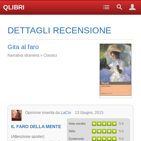
QLIBRI
DETTAGLI RECENSIONE
Gita al faro
Narrativa straniera » Classici
Opinione inserita da
LaClo
13 Giugno, 2015
Voto medio
5.0
IL FARO DELLA MENTE
Stile
5.0
(Attenzione spoiler)
Contenuto
5.0