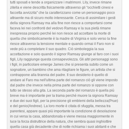
tutti sposati e tende a organizzare i matrimoni. Lily, invece rimane
zitella e viene descritta fisicamente attraverso gli "occhietti cinesi e
faccetta avvizzita" che la caratterizzano come un personaggio poco
attraente ma di sicuro molto interessante. Cerca di assimilare i gesti
della signora Ramsay ma alla fine non riesce a comportarsi come
faceva lei nei confronti del vedovo Ramsay e la sua pietà rimane
inespressa proprio perché lei non riesce ad accettare la morte di
quella che simbolicamente è la madre di Virginia e solo verso la fine
riesce attraverso la tensione mentale e quando ormai il Faro non si
vede più a completare il suo quadro. Ciò simboleggia la sua
accettazione e solo quando il signor Ramsay giunge al faro con i suoi
figli, Lily raggiunge questa consapevolezza. Gli altri personaggi sono
i figli, in particolare emerge James che si presenta subito come un
sognatore, un bambino che ama ritagliare le figure, un artista che si
contrappone alla tirannia del padre. Il suo desiderio è quello di
andare al Faro ma nell'ultima parte del romanzo ciò gli viene imposto
dal padre che invece nella prima parte del romanzo si oppone con
tutto se stesso alla gita. La seconda parte del romanzo è quella più
breve ma è importante per la trama perchè muore la signora Ramsay
e due dei suoi figli, per la precisione gli emblemi della bellezza(Prue)
e del genio(Andrew). La loro morte è citata di sfuggita, messa tra
parentesi, appare quasi più importante la condizione di desolazione
in cui versa la casa, abbandonata e viene messa maggiormente in
luce la forza distruttrice della natura, che sembra quasi inghiottire
quella casa già decadente che di notte richiama i suoi abitanti e che