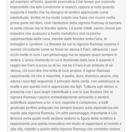
ad esempio all'inizio, quando pronostica il bel tempo pur essendo
impossibile che tale condizione si realizzi, oppure si nota quando
supporta il marito che ha bisogno di sentirsi apprezzato come
intellettuale. Inoltre mi ha molto colpito una frase che ricorre nellla
prima parte del libro, cioè l'abitudine della signora Ramsay di lasciare
le porte chiuse ma le finestre aperte. Le porte infatti, vanno chiuse per
impedire che qualcuno a livello metaforico violi la psiche
rappresentata dalla casa, mentre dalle finestre entra l'aria, le
immagini e i profumi. Le finestre da cui la signora Ramsay osserva il
mondo circostante come se fosse lei stessa il Faro, attraverso i suoi
occhi mette in luce i vari personaggi ma lei appare quasi sempre in
ombra. L'unico momento in cui è illuminata dalla luce è quando il
raggio del Faro si posa su di lei, ma se il Faro è un simbolo di sè
stessa, ciò vuol dire che brilla di luce propria. Il signor Ramsay
rappresenta ciò che è maschile, il padre, duro, tirannico,severo, che
educa i suoi figli seguendo il principio della verità, non addolcisce la
realtà e per questo non è apprezzato dai figli. Tuttavia egli stesso si
presenta con i suoi sogni intellettuali e con le sue illusioni che la
signora Ramsay capisce immediatamente arrivando a sentirsi
addirittura superiore a lui. Il loro rapporto è complesso, a tratti
giudicato perfino antiquato ma sempre basaro sulla dipendenza del
marito alla signora Ramsay. Un altro personaggio importante è Lily
Briscoe nella quale molti studiosi vedono la figura della scrittrice e
rappresenta una spinta innovativa nel modo di rapportarsi al mondo e
alla vita, rispetto a quello della signora Ramsay che vorrebbe vedere