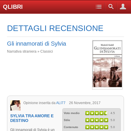
QLIBRI
DETTAGLI RECENSIONE
Gli innamorati di Sylvia
Narrativa straniera » Classici
Opinione inserita da
ALI77
26 Novembre, 2017
Voto medio
4.5
SYLVIA TRA AMORE E
DESTINO
Stile
5.0
Contenuto
5.0
Gli innamorati di Sylvia è un