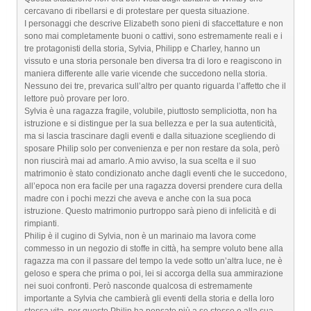
cercavano di ribellarsi e di protestare per questa situazione.
I personaggi che descrive Elizabeth sono pieni di sfaccettature e non
sono mai completamente buoni o cattivi, sono estremamente reali e i
tre protagonisti della storia, Sylvia, Philipp e Charley, hanno un
vissuto e una storia personale ben diversa tra di loro e reagiscono in
maniera differente alle varie vicende che succedono nella storia.
Nessuno dei tre, prevarica sull’altro per quanto riguarda l’affetto che il
lettore può provare per loro.
Sylvia è una ragazza fragile, volubile, piuttosto sempliciotta, non ha
istruzione e si distingue per la sua bellezza e per la sua autenticità,
ma si lascia trascinare dagli eventi e dalla situazione scegliendo di
sposare Philip solo per convenienza e per non restare da sola, però
non riuscirà mai ad amarlo. A mio avviso, la sua scelta e il suo
matrimonio è stato condizionato anche dagli eventi che le succedono,
all’epoca non era facile per una ragazza doversi prendere cura della
madre con i pochi mezzi che aveva e anche con la sua poca
istruzione. Questo matrimonio purtroppo sarà pieno di infelicità e di
rimpianti.
Philip è il cugino di Sylvia, non è un marinaio ma lavora come
commesso in un negozio di stoffe in città, ha sempre voluto bene alla
ragazza ma con il passare del tempo la vede sotto un’altra luce, ne è
geloso e spera che prima o poi, lei si accorga della sua ammirazione
nei suoi confronti. Però nasconde qualcosa di estremamente
importante a Sylvia che cambierà gli eventi della storia e della loro