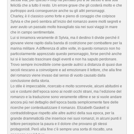
stessa vita, per questo Philip ha pensato più a se stesso e alla sua
felicità che a tutto il resto. Un errore grave che gli costerà molto e che
purtroppo avrà conseguenze anche su gli altri personaggi.
Charley, è il classico uomo forte e pieno di coraggio che colpisce
Sylvia e che però sembra all’inizio del romanzo avere molti segreti e
aver avuto un passato molto travagliato sia nei suoi viaggi in mare
che in campo sentimentale.
Lui si innamora veramente di Sylvia, ma il destino li divide perché il
giovane viene rapito dalla banda di costrizione per combattere per la
marina militare. A differenza di altre volte, in questo romanzo non ho
particolarmente apprezzato questo personaggio, forse perchè anche
lui si è lasciato trascinare dagli eventi e non ha saputo perdonare.
Trovo sempre incredibile come queste autrici a distanza di quasi due
secoli riescano a coinvolgere e ad emozionare il lettore, che alla fine
del romanzo viene invaso dal senso di vuoto causato dalla
conclusione della storia.
Lo stile è impeccabile, ricercato e molto scorrevole, alcuni abitudini e
usi e costumi dell’epoca sono ai nostri occhi strani, ma l’edizione del
romanzo e la traduzione sono veramente ottime e se si vuole andare
ancora più nel dettaglio dell’epoca basta semplicemente fare delle
ricerche per contestualizzare il romanzo. Elizabeth Gaskell si
contraddistingue rispetto alle altre autrici della sua epoca, per la
grande drammaticità che inserisce nei suoi romanzi, in alcuni punti il
lettore percepisce la paura e il dolore che provano gli stessi
protagonisti. Però alla fine c’è sempre una sorta di riscatto, una