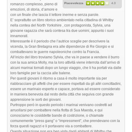
Piacevolezza
4.0
romanzo complesso, pieno di
emozioni, di storia, d’amore e
con un finale che lascia il lettore inerme e senza parole.
E’ soprattutto un libro storico ambientato nella cittadina di Whitby
nella contea del North Yorkshire , con protagonista, Sylvia, una
giovane ragazza che sarà contesa tra due uomini, appunto i suoi
innamorati.
Interessante è il periodo che l’autrice sceglie per descrivere la
vicenda, la Gran Bretagna era alle dipendenze di Re Giorgio e si
combattevano le guerre napoleoniche contro la Francia.
All’inizio del libro troviamo Sylvia, che va in paese a vendere il burro
con la sua amica Molly, ma la loro attività viene interrota dall’arrivo di
alcuni marinai tornati dopo un lungo viaggio, che li ha portati via dalle
loro famiglie per la caccia alle balene.
Per questi giovani il ritorno a casa è molto importante sia per
riabbracciare gli affetti che per essere rispettati da gli altri concittadini,
essere un marinaio esperto e capace, portava ad essere considerato
in maniera benevola dal resto della città che seguiva con grande
apprensione le sorti dei giovani.
Purtroppo però in questo periodo i marinai venivano costretti ad
arruollarsi per combattere nella flotta di Sua Maesta, e qui
conosciamo le cosiddette bande di costrizione, o chiamate
comunemente “press gang” o “impressment”, che prendevano con la
forza questi ragazzi e li portavano via a combattere.
Questa situazione non era ben vista dagli abitanti di Whitby che