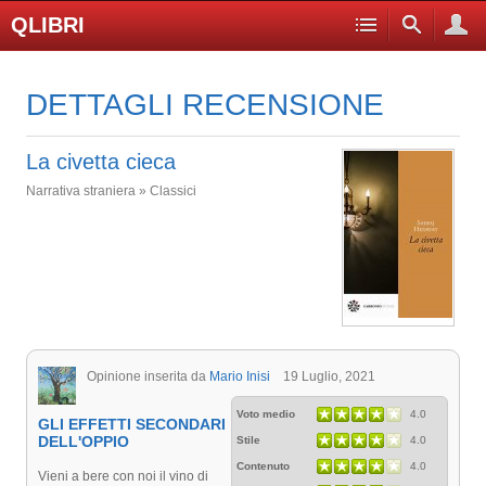
QLIBRI
DETTAGLI RECENSIONE
La civetta cieca
Narrativa straniera » Classici
Opinione inserita da
Mario Inisi
19 Luglio, 2021
Voto medio
4.0
GLI EFFETTI SECONDARI
DELL'OPPIO
Stile
4.0
Contenuto
4.0
Vieni a bere con noi il vino di