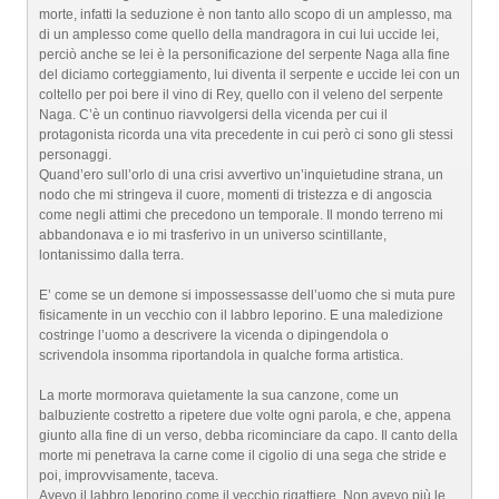
morte, infatti la seduzione è non tanto allo scopo di un amplesso, ma
di un amplesso come quello della mandragora in cui lui uccide lei,
perciò anche se lei è la personificazione del serpente Naga alla fine
del diciamo corteggiamento, lui diventa il serpente e uccide lei con un
coltello per poi bere il vino di Rey, quello con il veleno del serpente
Naga. C’è un continuo riavvolgersi della vicenda per cui il
protagonista ricorda una vita precedente in cui però ci sono gli stessi
personaggi.
Quand’ero sull’orlo di una crisi avvertivo un’inquietudine strana, un
nodo che mi stringeva il cuore, momenti di tristezza e di angoscia
come negli attimi che precedono un temporale. Il mondo terreno mi
abbandonava e io mi trasferivo in un universo scintillante,
lontanissimo dalla terra.
E’ come se un demone si impossessasse dell’uomo che si muta pure
fisicamente in un vecchio con il labbro leporino. E una maledizione
costringe l’uomo a descrivere la vicenda o dipingendola o
scrivendola insomma riportandola in qualche forma artistica.
La morte mormorava quietamente la sua canzone, come un
balbuziente costretto a ripetere due volte ogni parola, e che, appena
giunto alla fine di un verso, debba ricominciare da capo. Il canto della
morte mi penetrava la carne come il cigolio di una sega che stride e
poi, improvvisamente, taceva.
Avevo il labbro leporino come il vecchio rigattiere. Non avevo più le