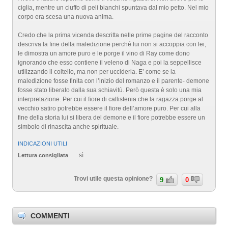
ciglia, mentre un ciuffo di peli bianchi spuntava dal mio petto. Nel mio
corpo era scesa una nuova anima.
Credo che la prima vicenda descritta nelle prime pagine del racconto
descriva la fine della maledizione perché lui non si accoppia con lei,
le dimostra un amore puro e le porge il vino di Ray come dono
ignorando che esso contiene il veleno di Naga e poi la seppellisce
utilizzando il coltello, ma non per ucciderla. E’ come se la
maledizione fosse finita con l’inizio del romanzo e il parente- demone
fosse stato liberato dalla sua schiavitù. Però questa è solo una mia
interpretazione. Per cui il fiore di callistenia che la ragazza porge al
vecchio satiro potrebbe essere il fiore dell’amore puro. Per cui alla
fine della storia lui si libera del demone e il fiore potrebbe essere un
simbolo di rinascita anche spirituale.
INDICAZIONI UTILI
sì
Lettura consigliata
Trovi utile questa opinione?
9
0
COMMENTI