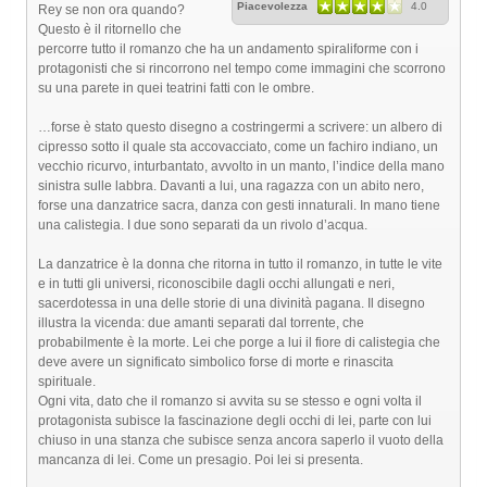
Piacevolezza
4.0
Rey se non ora quando?
Questo è il ritornello che
percorre tutto il romanzo che ha un andamento spiraliforme con i
protagonisti che si rincorrono nel tempo come immagini che scorrono
su una parete in quei teatrini fatti con le ombre.
…forse è stato questo disegno a costringermi a scrivere: un albero di
cipresso sotto il quale sta accovacciato, come un fachiro indiano, un
vecchio ricurvo, inturbantato, avvolto in un manto, l’indice della mano
sinistra sulle labbra. Davanti a lui, una ragazza con un abito nero,
forse una danzatrice sacra, danza con gesti innaturali. In mano tiene
una calistegia. I due sono separati da un rivolo d’acqua.
La danzatrice è la donna che ritorna in tutto il romanzo, in tutte le vite
e in tutti gli universi, riconoscibile dagli occhi allungati e neri,
sacerdotessa in una delle storie di una divinità pagana. Il disegno
illustra la vicenda: due amanti separati dal torrente, che
probabilmente è la morte. Lei che porge a lui il fiore di calistegia che
deve avere un significato simbolico forse di morte e rinascita
spirituale.
Ogni vita, dato che il romanzo si avvita su se stesso e ogni volta il
protagonista subisce la fascinazione degli occhi di lei, parte con lui
chiuso in una stanza che subisce senza ancora saperlo il vuoto della
mancanza di lei. Come un presagio. Poi lei si presenta.