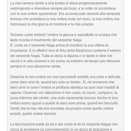
La mia camera simile a una tomba si stava progressivamente
restringendo e diventava sempre più buia, e la notte mi circondava
con le sue ombre spaventose. Ero accovacciato davanti alla lampada
fumosa che proiettava la mia ombra muta sul muro, la mia ombra che
indossava la mia giacca di montone e la mia sciarpa.
Tornano come simboli l’ombra la giacca e soprattutto la sciarpa che
tanto ricorda il movimento del serpente Naga.
E’ come se il serpente Naga prima di mordere la sua vittima la
incantasse. E in effetti il vino di Rey della filastrocca contiene il veleno
del serpente Naga. Tutta la storia si dipana e si ripete io direi nei
secoli o in altri universi e chi scrive va indietro nel tempo per ritrovarsi
sempre in una situazione simile.
Osservai la mia ombra sui muri percolanti umidità; era esile e delicata
come dieci anni fa, quand’ero solo un bimbo. Sì, mi sovvenne che
dieci anni or sono l’ombra si profilava identica su quei muri madidi di
vapore. Osservai con attenzione il mio corpo, le cosce, i polpacci, la
zona inferiore del ventre, una vista vanamente lasciva. Anche le loro
ombre erano uguali a quelle di dieci anni prima, quand’ero fanciullo.
Sentii che la mia vita era scivolata via proprio come quelle ombre
erranti, quelle ombre tremule
La fascinazione parte da lei e dal corpo di lei (il serpente Naga) che
cerca di avvolgere lui coinvolgendolo in un gioco di seduzione e