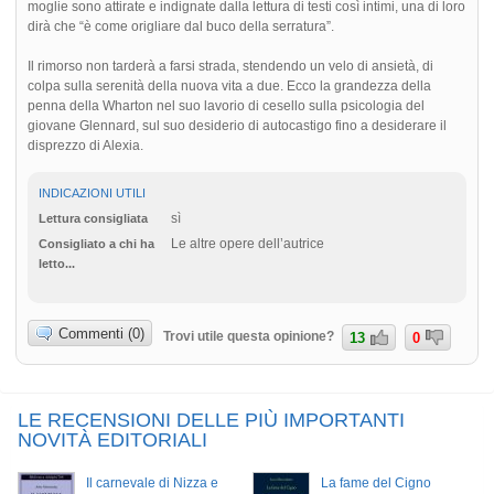
moglie sono attirate e indignate dalla lettura di testi così intimi, una di loro
dirà che “è come origliare dal buco della serratura”.
Il rimorso non tarderà a farsi strada, stendendo un velo di ansietà, di
colpa sulla serenità della nuova vita a due. Ecco la grandezza della
penna della Wharton nel suo lavorio di cesello sulla psicologia del
giovane Glennard, sul suo desiderio di autocastigo fino a desiderare il
disprezzo di Alexia.
INDICAZIONI UTILI
sì
Lettura consigliata
Le altre opere dell’autrice
Consigliato a chi ha
letto...
Commenti (0)
Trovi utile questa opinione?
13
0
LE RECENSIONI DELLE PIÙ IMPORTANTI
NOVITÀ EDITORIALI
Il carnevale di Nizza e
La fame del Cigno