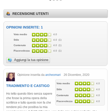
RECENSIONE UTENTI
OPINIONI INSERITE: 1
Voto medio
4.0
Stile
4.0 (1)
Contenuto
4.0 (1)
Piacevolezza
4.0 (1)
Aggiungi la tua opinione
Opinione inserita da
archeomari
26 Dicembre, 2020
Voto medio
4.0
TRADIMENTO E CASTIGO
Stile
4.0
Ho letto questo libro senza sapere
Contenuto
4.0
che fosse la prima opera della
Piacevolezza
4.0
scrittrice e tutto questo non fa che
rendere più che positiva la mia