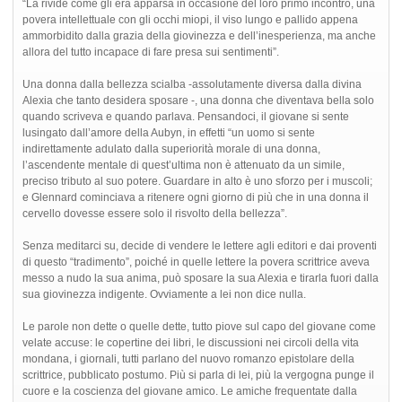
“La rivide come gli era apparsa in occasione del loro primo incontro, una
povera intellettuale con gli occhi miopi, il viso lungo e pallido appena
ammorbidito dalla grazia della giovinezza e dell’inesperienza, ma anche
allora del tutto incapace di fare presa sui sentimenti”.
Una donna dalla bellezza scialba -assolutamente diversa dalla divina
Alexia che tanto desidera sposare -, una donna che diventava bella solo
quando scriveva e quando parlava. Pensandoci, il giovane si sente
lusingato dall’amore della Aubyn, in effetti “un uomo si sente
indirettamente adulato dalla superiorità morale di una donna,
l’ascendente mentale di quest’ultima non è attenuato da un simile,
preciso tributo al suo potere. Guardare in alto è uno sforzo per i muscoli;
e Glennard cominciava a ritenere ogni giorno di più che in una donna il
cervello dovesse essere solo il risvolto della bellezza”.
Senza meditarci su, decide di vendere le lettere agli editori e dai proventi
di questo “tradimento”, poiché in quelle lettere la povera scrittrice aveva
messo a nudo la sua anima, può sposare la sua Alexia e tirarla fuori dalla
sua giovinezza indigente. Ovviamente a lei non dice nulla.
Le parole non dette o quelle dette, tutto piove sul capo del giovane come
velate accuse: le copertine dei libri, le discussioni nei circoli della vita
mondana, i giornali, tutti parlano del nuovo romanzo epistolare della
scrittrice, pubblicato postumo. Più si parla di lei, più la vergogna punge il
cuore e la coscienza del giovane amico. Le amiche frequentate dalla