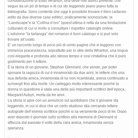
considerazione di Edith Wharton, una delle mie autrici preferite, che
seguo da un pò di tempo e di cui sto leggendo piano piano tutta la
bibliografia. Sono contenta che oggi è possibile trovare il libro cartaceo
edito da due diverse case editrici, praticamente sconosciute, la
“Landscape”e la “Collina d’oro” (quest’ultima è retta da una fondazione
culturale) di cui vi invito a consultare i rispettivi cataloghi online.
L’edizione “la tartaruga” del romanzo è fuori catalogo e si può solo
trovare all’usato.
E’ un racconto lungo di poco più di cento pagine che si leggono con
immensa piacevolezza, soprattutto per lo stile della Wharton, una lingua
così elegante e profonda allo stesso tempo e così cristallina che è puro
godimento per il lettore.
È la storia di un giovane, Stephan Glennard, che vende, per poter
sposare la ragazza di cui è innamorato da due anni, le lettere che una
sua defunta amica, innamorata di lui non ricambiata, aveva continuato a
scrivergli fino alla morte. Un carteggio molto interessante poiché la
donna in questione è stata una delle più importanti scrittrici dell’epoca,
Margaret Aubyn, morta da tre anni.
La storia si apre con un annuncio sul quotidiano che il giovane sta
leggendo, in cui si dice che un certo studioso stia cercando lettere
autografe dell’esimia scrittrice poiché si sa veramente poco di lei. Dopo
aver deposto il giornale sullo scrittoio alla memoria di Glennard si
affaccia dal passato il volto della cara amica, innamorata senza
speranza: