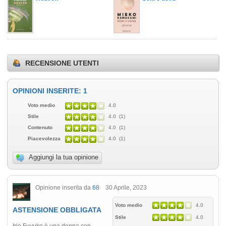
RECENSIONE UTENTI
OPINIONI INSERITE: 1
Voto medio
4.0
Stile
4.0 (1)
Contenuto
4.0 (1)
Piacevolezza
4.0 (1)
Aggiungi la tua opinione
Opinione inserita da
68
30 Aprile, 2023
Voto medio
4.0
ASTENSIONE OBBLIGATA
Stile
4.0
Irie Fuyuko è una donna con