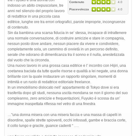
Contenuto
4.0
indosso un abito crepuscolare, tre
Piacevolezza
4.0
anni nel silenzio del proprio lavoro
di redattrice in una piccola casa
editrice, lunghe ore tra errori ortografici, parole improprie, incongruenze
di contenuto.
Sin da bambina una scarsa fiducia in se’ stessa, incapace di intrattenere
una normale conversazione, di costruire amicizie e stare in compagnia,
nessun posto dove andare, nessun piacere da vivere e condividere,
completamente sola, un cammino di ovvietà in un percorso definito,
serate che odorano di dimenticanza tra il sonno e il nulla, anestetizzata
dal vuoto che la circonda.
Una nuovo lavoro in una grossa casa editrice e l’ incontro con Hijiri, una
coetanea baciata da tutte quelle risorse e qualità a lei negate, una donna
brillante con la quale instaurare un rapporto singolare, momenti di
intimità e un ruolo di redattrice editoriale freelance.
In un immobilismo dislocato nell’ appartamento di Tokyo dove si era
trasferita dopo gli studi, nessuna uscita mondana se non il giorno del suo
compleanno, zero amicizie e frequentazioni, Fuyuko è scossa da un’
immagine inaspettata riflessa nel vetro di una finestra
…”una donna misera con una misera faccia e una massa di capelli in
disordine, spalle strette spioventi, occhi infossati, gambe e braccia corte,
il collo lungo e gracile, guance cadenti “ ….