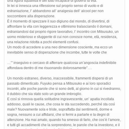
una figura squallida e del tutto incapace di godersi la vita.
In lei si innesca una riflessione sul proprio senso di vuoto e di
estraniazione, l’ abbandono all’ analgesia dell’ alcool per non
soccombere alla disperazione.
È il momento di spezzare il suo digiuno dal mondo, di divertirsi, di
affrontare la vita con leggerezza e ottimismo tralasciando il domani,
estraniandosi dal proprio rigore lavorativo, l’ incontro con Mitsusuko, un
uomo misterioso e sfuggente di cui non conosce nome, età, residenza,
una relazione ridotta a pochi elementi confusi.
Un modo di accedere a una neo dimensione cosciente, ma ecco un
inevitabile senso di disperazione che incombe, tutte le volte che
…’” inseguivo e cercavo di afferrare qualcosa un’angoscia indefinibile
affondava dentro di me risuonando dolorosamente”….
Un mondo estraneo, diverso, inaccessibile, frammenti dispersi di un
passato dimenticato. Fuyuko pensa a Mitsusuko e ai loro sporadici
incontri, alle poche parole che si sono detti, al giorno in cui si rivedranno,
il dubbio che sia stato solo un grande imbroglio.
E così si rinnova quella solitudine ingravescente, un’ apatia incollata
addosso, quali le cause, che cosa le sta succedendo, perché sta così
male? Nuovamente sola e triste, sopraffatta dai sentimenti, dorme e
sogna, nessuno a cui affidarsi, che si fermi a parlarle e la degni di
attenzione. Ha mai amato, quando ha smesso di farlo, che cos’è l’amore,
e tutti gli accadimenti che la sorprendono, le parole che la investono, e il