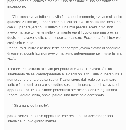
proprio grado di coinvolgimento ? Una riflessione e una constatazione
incombono:
….”Che cosa avevo fatto nella vita fino a quel momento, avevo mai scelto
qualcosa? Il lavoro, l’appartamento in cui abitavo, la solitudine, nessuno
con cui parlare, erano il risultato di una mia precisa scelta? No, non
avevo mai scelto niente nella vita, niente era il frutto di una mia precisa
decisione, avevo scelto che le cose capitassero. Ecco perché mi trovavo
così, sola e triste.
Per paura di fallire e restare ferita per sempre, avevo evitato di scegliere,
di essere, a conti fatti non avevo mai agito autonomamente in tutta la mia
vita”….
Il dolore l’ha sottratta alla vita per paura di viverla, l’ invisibilità l’ ha
allontanata da se’ consegnandola alle decisioni altrui, alla vulnerabilità, il
non scegliere una precisa scelta, l’ astensione dal reale per scansare
ferite e fallimenti, paura e solitudine sostegni imprescindibili, corazza di
appartenenza, le sole strade percorribili per riconoscersi e legittimarsi.
Ricordi, dolore, oblio, ansia, parole, una frase solo accennata…
… “ Gli amanti della notte”…
parole senza un senso apparente, che restano e la accompagnano in
attesa del nuovo giorno mentre