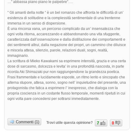
…” abbassa piano piano le palpebre”….
“ Gli amanti della notte “ è un bel romanzo che affronta le difficoltà di un’
esistenza di solitudine e la complessità sentimentale di una trentenne
immersa in un senso di dispersione.
È una rincorsa vana, un percorso complicato da un’ insensatezza che
ogni volta ritorna, accarezzando e abbandonando una vita sfuggente,
caratterizzata dall’osservazione e dalla distillazione dei comportamenti e
dei sentimenti altrui, dalla negazione dei propri, un cammino che diluisce
e miscela attesa, silenzio, parole, relazioni duali, sogni, realtà,
immaginario.
La scrittura di Mieko Kawakami sa esprimere intensità, grazia e una certa
dose di sarcasmo, dolcezza e levita’ in una profondità nascosta, in parte
ricorda Aki Shimazaki pur non raggiungendone la grandezza poetica.
Frasi frammentate e lucidamente esposte, un ritmo lento e sincopato che
alterna stupore, attesa, sonno, sogno nell’ inquietudine del presente, una
protagonista che fatica a esprimere l’ inespresso, che dialoga con la
propria coscienza in un costante flusso temporale, momenti ripetuti in cui
ogni volta pare concedersi per sottrarsi immediatamente.
Commenti (1)
Trovi utile questa opinione?
7
0