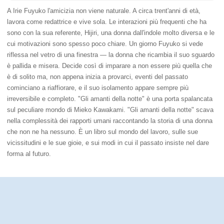
A Irie Fuyuko l'amicizia non viene naturale. A circa trent'anni di età,
lavora come redattrice e vive sola. Le interazioni più frequenti che ha
sono con la sua referente, Hijiri, una donna dall'indole molto diversa e le
cui motivazioni sono spesso poco chiare. Un giorno Fuyuko si vede
riflessa nel vetro di una finestra ― la donna che ricambia il suo sguardo
è pallida e misera. Decide così di imparare a non essere più quella che
è di solito ma, non appena inizia a provarci, eventi del passato
cominciano a riaffiorare, e il suo isolamento appare sempre più
irreversibile e completo. "Gli amanti della notte" è una porta spalancata
sul peculiare mondo di Mieko Kawakami. "Gli amanti della notte" scava
nella complessità dei rapporti umani raccontando la storia di una donna
che non ne ha nessuno. È un libro sul mondo del lavoro, sulle sue
vicissitudini e le sue gioie, e sui modi in cui il passato insiste nel dare
forma al futuro.