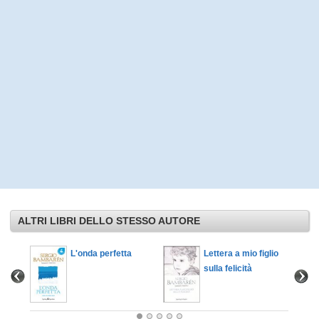
ALTRI LIBRI DELLO STESSO AUTORE
stallo
L'onda perfetta
Lettera a mio figlio
sulla felicità