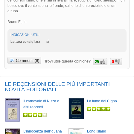
del consumismo. Che si sia in riva al mare, sotto a un cielo stellato, in un
bosco ove il vento suona le fronde, sull’orlo di un precipizio o di un
dirupo…
Bruno Elpis
INDICAZIONI UTILI
sì
Lettura consigliata
Commenti (9)
Trovi utile questa opinione?
25
0
LE RECENSIONI DELLE PIÙ IMPORTANTI
NOVITÀ EDITORIALI
Il carnevale di Nizza e
La fame del Cigno
altri racconti
L'innocenza dell'iguana
Long Island