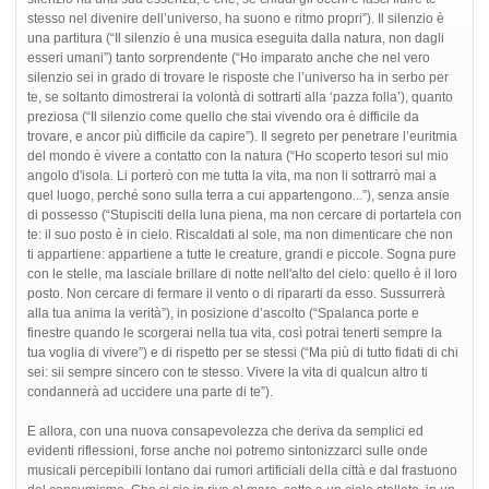
stesso nel divenire dell’universo, ha suono e ritmo propri”). Il silenzio è
una partitura (“Il silenzio è una musica eseguita dalla natura, non dagli
esseri umani”) tanto sorprendente (“Ho imparato anche che nel vero
silenzio sei in grado di trovare le risposte che l’universo ha in serbo per
te, se soltanto dimostrerai la volontà di sottrarti alla ‘pazza folla’), quanto
preziosa (“Il silenzio come quello che stai vivendo ora è difficile da
trovare, e ancor più difficile da capire”). Il segreto per penetrare l’euritmia
del mondo è vivere a contatto con la natura (“Ho scoperto tesori sul mio
angolo d'isola. Li porterò con me tutta la vita, ma non li sottrarrò mai a
quel luogo, perché sono sulla terra a cui appartengono...”), senza ansie
di possesso (“Stupisciti della luna piena, ma non cercare di portartela con
te: il suo posto è in cielo. Riscaldati al sole, ma non dimenticare che non
ti appartiene: appartiene a tutte le creature, grandi e piccole. Sogna pure
con le stelle, ma lasciale brillare di notte nell'alto del cielo: quello è il loro
posto. Non cercare di fermare il vento o di ripararti da esso. Sussurrerà
alla tua anima la verità”), in posizione d’ascolto (“Spalanca porte e
finestre quando le scorgerai nella tua vita, così potrai tenerti sempre la
tua voglia di vivere”) e di rispetto per se stessi (“Ma più di tutto fidati di chi
sei: sii sempre sincero con te stesso. Vivere la vita di qualcun altro ti
condannerà ad uccidere una parte di te”).
E allora, con una nuova consapevolezza che deriva da semplici ed
evidenti riflessioni, forse anche noi potremo sintonizzarci sulle onde
musicali percepibili lontano dai rumori artificiali della città e dal frastuono