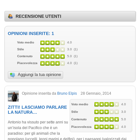
RECENSIONE UTENTI
OPINIONI INSERITE: 1
Voto medio
4.0
Stile
3.0 (1)
Contenuto
5.0 (1)
Piacevolezza
4.0 (1)
Aggiungi la tua opinione
Opinione inserita da
Bruno Elpis
28 Gennaio, 2014
Voto medio
4.0
ZITTI! LASCIAMO PARLARE
LA NATURA…
Stile
3.0
Contenuto
5.0
Antonio ha vissuto per sette anni su
Piacevolezza
4.0
un’isola del Pacifico che è un
paradiso: per gli animali che la
popolano (uccelli, leoni marini e delfini), per i paesaggi (valorizzati dai