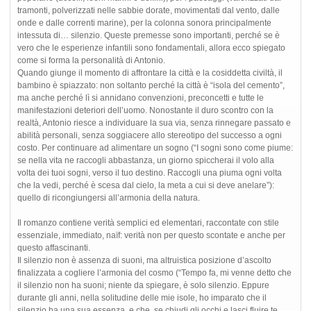
tramonti, polverizzati nelle sabbie dorate, movimentati dal vento, dalle
onde e dalle correnti marine), per la colonna sonora principalmente
intessuta di… silenzio. Queste premesse sono importanti, perché se è
vero che le esperienze infantili sono fondamentali, allora ecco spiegato
come si forma la personalità di Antonio.
Quando giunge il momento di affrontare la città e la cosiddetta civiltà, il
bambino è spiazzato: non soltanto perché la città è “isola del cemento”,
ma anche perché lì si annidano convenzioni, preconcetti e tutte le
manifestazioni deteriori dell’uomo. Nonostante il duro scontro con la
realtà, Antonio riesce a individuare la sua via, senza rinnegare passato e
abilità personali, senza soggiacere allo stereotipo del successo a ogni
costo. Per continuare ad alimentare un sogno (“I sogni sono come piume:
se nella vita ne raccogli abbastanza, un giorno spiccherai il volo alla
volta dei tuoi sogni, verso il tuo destino. Raccogli una piuma ogni volta
che la vedi, perché è scesa dal cielo, la meta a cui si deve anelare”):
quello di ricongiungersi all’armonia della natura.
Il romanzo contiene verità semplici ed elementari, raccontate con stile
essenziale, immediato, naïf: verità non per questo scontate e anche per
questo affascinanti.
Il silenzio non è assenza di suoni, ma altruistica posizione d’ascolto
finalizzata a cogliere l’armonia del cosmo (“Tempo fa, mi venne detto che
il silenzio non ha suoni; niente da spiegare, è solo silenzio. Eppure
durante gli anni, nella solitudine delle mie isole, ho imparato che il
silenzio ha una sua essenza, e che, se chiudi gli occhi e lasci fluire te