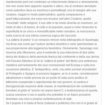
mantenendo però nel contempo un intenzionale distacco e straniamento,
che non vuole farlo apparire superbo o altero, ma al contrario denotarlo
come autentico deus ex machina e permettergli così di elargire alle sue
creature, magari in modo paternalistico, quella compassione e
quell’attaccamento che esse non trovano nell’altro Creatore, quello
“inventato” dalle religioni. Il suo stile in tal modo diventa un ossimoro, un
misto di alto e di basso, di colto e di popolare, quasi a voler rimarcare la
superfluità di un unico e immodificabile metro narrativo, la noncuranza
nella ricerca di una intima coerenza logica del racconto.
“La zattera di pietra” è un romanzo minore nella bibliografia di Saramago,
ma forse mai come qui l’autore sembra divertirsi e voler sperimentare la
sua propensione alla leggerezza favolistica. Ovviamente, Saramago non
rinuncia alla riflessione, anzi è evidente la sua intenzione di fare della
storia del distacco della penisola iberica dal continente e della sua deriva
nell’Oceano Atlantico (è lei la “zattera di pietra” del titolo) una ambiziosa
metafora sull’isolamento dei suoi connazionali nell’Europa e sulla loro
vocazione atlantica. E’ fantapolitica, certo, ma nelle surreali vicissitudini
di Portogallo e Spagna si possono leggere, se lo si vuole, considerazioni
attualissime e molto precise da un punto di vista socio-politico (il
tatticismo esasperato e opportunista dei vari governi, la caotica e
disorganizzata reazione delle masse, le manifestazioni dei contestatori
forestieri al grido di “anche noi siamo iberici”), a testimonianza di quanta
scarsa coesione ci sia in quella che potrebbe in un futuro prossimo
diventare una vera e propria confederazione di stati.
Se il popolo è in balia di forze (naturali e politiche) che non è in grado di