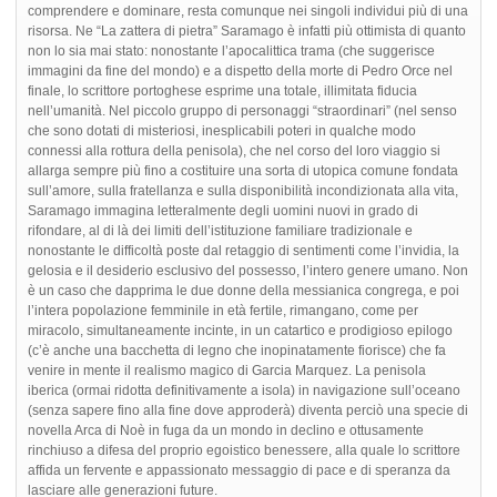
comprendere e dominare, resta comunque nei singoli individui più di una
risorsa. Ne “La zattera di pietra” Saramago è infatti più ottimista di quanto
non lo sia mai stato: nonostante l’apocalittica trama (che suggerisce
immagini da fine del mondo) e a dispetto della morte di Pedro Orce nel
finale, lo scrittore portoghese esprime una totale, illimitata fiducia
nell’umanità. Nel piccolo gruppo di personaggi “straordinari” (nel senso
che sono dotati di misteriosi, inesplicabili poteri in qualche modo
connessi alla rottura della penisola), che nel corso del loro viaggio si
allarga sempre più fino a costituire una sorta di utopica comune fondata
sull’amore, sulla fratellanza e sulla disponibilità incondizionata alla vita,
Saramago immagina letteralmente degli uomini nuovi in grado di
rifondare, al di là dei limiti dell’istituzione familiare tradizionale e
nonostante le difficoltà poste dal retaggio di sentimenti come l’invidia, la
gelosia e il desiderio esclusivo del possesso, l’intero genere umano. Non
è un caso che dapprima le due donne della messianica congrega, e poi
l’intera popolazione femminile in età fertile, rimangano, come per
miracolo, simultaneamente incinte, in un catartico e prodigioso epilogo
(c’è anche una bacchetta di legno che inopinatamente fiorisce) che fa
venire in mente il realismo magico di Garcia Marquez. La penisola
iberica (ormai ridotta definitivamente a isola) in navigazione sull’oceano
(senza sapere fino alla fine dove approderà) diventa perciò una specie di
novella Arca di Noè in fuga da un mondo in declino e ottusamente
rinchiuso a difesa del proprio egoistico benessere, alla quale lo scrittore
affida un fervente e appassionato messaggio di pace e di speranza da
lasciare alle generazioni future.