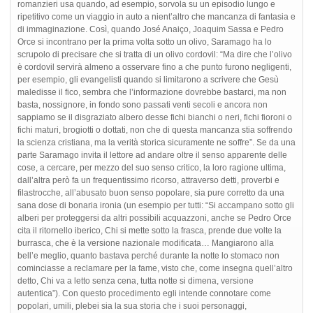
romanzieri usa quando, ad esempio, sorvola su un episodio lungo e
ripetitivo come un viaggio in auto a nient’altro che mancanza di fantasia e
di immaginazione. Così, quando José Anaiço, Joaquim Sassa e Pedro
Orce si incontrano per la prima volta sotto un olivo, Saramago ha lo
scrupolo di precisare che si tratta di un olivo cordovil: “Ma dire che l’olivo
è cordovil servirà almeno a osservare fino a che punto furono negligenti,
per esempio, gli evangelisti quando si limitarono a scrivere che Gesù
maledisse il fico, sembra che l’informazione dovrebbe bastarci, ma non
basta, nossignore, in fondo sono passati venti secoli e ancora non
sappiamo se il disgraziato albero desse fichi bianchi o neri, fichi fioroni o
fichi maturi, brogiotti o dottati, non che di questa mancanza stia soffrendo
la scienza cristiana, ma la verità storica sicuramente ne soffre”. Se da una
parte Saramago invita il lettore ad andare oltre il senso apparente delle
cose, a cercare, per mezzo del suo senso critico, la loro ragione ultima,
dall’altra però fa un frequentissimo ricorso, attraverso detti, proverbi e
filastrocche, all’abusato buon senso popolare, sia pure corretto da una
sana dose di bonaria ironia (un esempio per tutti: “Si accampano sotto gli
alberi per proteggersi da altri possibili acquazzoni, anche se Pedro Orce
cita il ritornello iberico, Chi si mette sotto la frasca, prende due volte la
burrasca, che è la versione nazionale modificata… Mangiarono alla
bell’e meglio, quanto bastava perché durante la notte lo stomaco non
cominciasse a reclamare per la fame, visto che, come insegna quell’altro
detto, Chi va a letto senza cena, tutta notte si dimena, versione
autentica”). Con questo procedimento egli intende connotare come
popolari, umili, plebei sia la sua storia che i suoi personaggi,