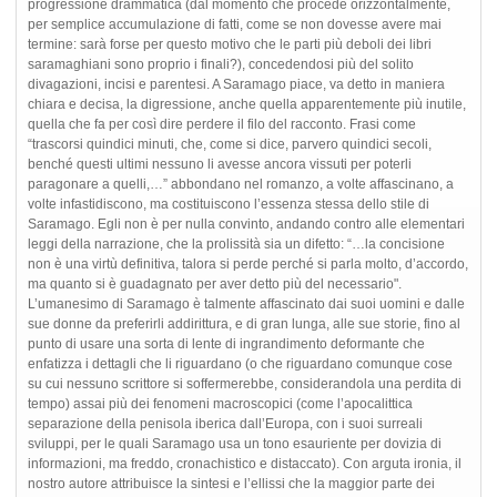
progressione drammatica (dal momento che procede orizzontalmente,
per semplice accumulazione di fatti, come se non dovesse avere mai
termine: sarà forse per questo motivo che le parti più deboli dei libri
saramaghiani sono proprio i finali?), concedendosi più del solito
divagazioni, incisi e parentesi. A Saramago piace, va detto in maniera
chiara e decisa, la digressione, anche quella apparentemente più inutile,
quella che fa per così dire perdere il filo del racconto. Frasi come
“trascorsi quindici minuti, che, come si dice, parvero quindici secoli,
benché questi ultimi nessuno li avesse ancora vissuti per poterli
paragonare a quelli,…” abbondano nel romanzo, a volte affascinano, a
volte infastidiscono, ma costituiscono l’essenza stessa dello stile di
Saramago. Egli non è per nulla convinto, andando contro alle elementari
leggi della narrazione, che la prolissità sia un difetto: “…la concisione
non è una virtù definitiva, talora si perde perché si parla molto, d’accordo,
ma quanto si è guadagnato per aver detto più del necessario".
L’umanesimo di Saramago è talmente affascinato dai suoi uomini e dalle
sue donne da preferirli addirittura, e di gran lunga, alle sue storie, fino al
punto di usare una sorta di lente di ingrandimento deformante che
enfatizza i dettagli che li riguardano (o che riguardano comunque cose
su cui nessuno scrittore si soffermerebbe, considerandola una perdita di
tempo) assai più dei fenomeni macroscopici (come l’apocalittica
separazione della penisola iberica dall’Europa, con i suoi surreali
sviluppi, per le quali Saramago usa un tono esauriente per dovizia di
informazioni, ma freddo, cronachistico e distaccato). Con arguta ironia, il
nostro autore attribuisce la sintesi e l’ellissi che la maggior parte dei