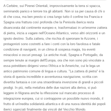
A Cerbère, sui Pirenei Orientali, improvvisamente la terra si spacca,
seminando panico e terrore tra gli abitanti. Non si sa per causa di chi o
di che cosa, ma ben presto si crea lungo tutto il confine tra Francia e
Spagna una frattura così profonda che la Penisola iberica resta
disancorata dal continente europeo e, trasformatasi in un'enorme zattera
di pietra, inizia a vagare nell'Oceano Atlantico, verso altri orizzonti e un
ignoto destino. Sulla zattera, che rischia di speronare le Azzorre, i
protagonisti sono costretti a fare i conti con la loro favolosa e fatale
condizione di naviganti, in un clima di sospesa magia, tra eventi
miracolosi e oscuri presagi. Le antiche rivali, Spagna e Portogallo, da
sempre tenute ai margini dell'Europa, ora che non sono più vincolate a
essa potrebbero dirigersi verso l'Africa e le Americhe, cui le lega un
antico patrimonio comune di lingua e cultura. "La zattera di pietra" è la
storia di questa incredibile e avventurosa navigazione, scritta con
divertita fantasia e con una straordinaria invenzione di grandi e piccoli
prodigi. In più, nella metafora delle due nazioni alla deriva, si può
leggere in filigrana anche la riflessione sul mancato processo di
integrazione europea, cui si contrappone un possibile nuovo mondo, il
frutto di un'inedita solidarietà atlantica e di una nuova identità dei popoli
iberici sganciati finalmente dai vincoli del Vecchio Mondo.