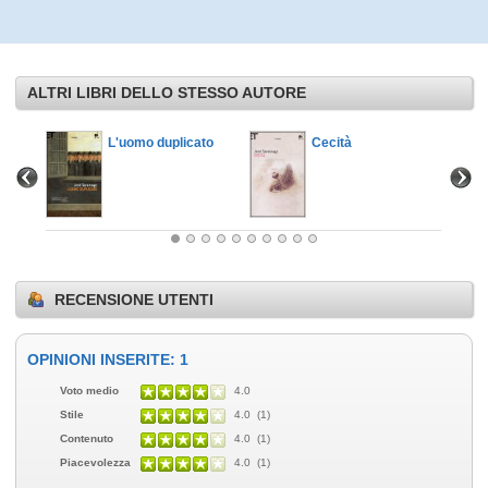
ALTRI LIBRI DELLO STESSO AUTORE
no del
L'uomo duplicato
Cecità
RECENSIONE UTENTI
OPINIONI INSERITE: 1
Voto medio
4.0
Stile
4.0 (1)
Contenuto
4.0 (1)
Piacevolezza
4.0 (1)