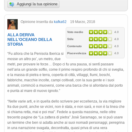
Aggiungi la tua opinione
Opinione inserita da
kafka62
19 Marzo, 2018
Voto medio
4.0
ALLA DERIVA
NELL'OCEANO DELLA
Stile
4.0
STORIA
Contenuto
4.0
“Fu allora che la Penisola Iberica si
Piacevolezza
4.0
mosse un altro po’, un metro, due
metri, per provare le forze… Dopo ci fu una pausa, si sentì passare
nell’aria un grande soffio, come il primo respiro profondo di chi si sveglia,
e la massa di pietra e terra, coperta di città, villaggi, fiumi, boschi,
fabbriche, macchie incolte, campi coltivati, con la sua gente e i suoi
animali, cominciò a muoversi, come una barca che si allontana dal porto
e punta al mare di nuovo ignoto.”
“Nelle varie arti, e in quella dello scrivere per eccellenza, la via migliore
fra due punti, anche se vicini, non è stata, e non sarà, e non è la linea che
si chiama retta, mai e poi mai”. Fedele a questa massima, nelle oltre
trecento pagine de “La zattera di pietra” Josè Saramago, se si può usare
un termine che ben si adatta anche ai suoi nomadi personaggi, peregrina
in una narrazione svagata, decontratta, quasi priva di una vera