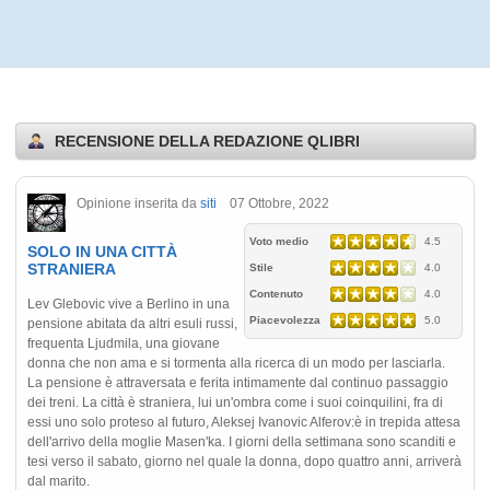
RECENSIONE DELLA REDAZIONE QLIBRI
Opinione inserita da
siti
07 Ottobre, 2022
Voto medio
4.5
SOLO IN UNA CITTÀ
STRANIERA
Stile
4.0
Contenuto
4.0
Lev Glebovic vive a Berlino in una
Piacevolezza
5.0
pensione abitata da altri esuli russi,
frequenta Ljudmila, una giovane
donna che non ama e si tormenta alla ricerca di un modo per lasciarla.
La pensione è attraversata e ferita intimamente dal continuo passaggio
dei treni. La città è straniera, lui un'ombra come i suoi coinquilini, fra di
essi uno solo proteso al futuro, Aleksej Ivanovic Alferov:è in trepida attesa
dell'arrivo della moglie Masen'ka. I giorni della settimana sono scanditi e
tesi verso il sabato, giorno nel quale la donna, dopo quattro anni, arriverà
dal marito.