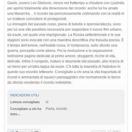
Ganin, ovvero Lev Glebovic, riesce nel frattempo a chiudere con Ljudmila
per aprirsi totalmente alla dimensione del ricordo: anche lui ha amato
una Masen'ka… il ricordo sta pericolosamente collimando con la realtà in
un inatteso coincidere di protagonisti.
Le immagini del passato russo, piene di betulle e spensieratezza, sono
per lui una vita parallela necessaria per sopportare il nuovo film urbano,
da esule, nel quale vive imprigionato. La Russia settentrionale e le sue
stagioni sono evocate con una maestria descrittiva che trasuda poesia. È
il tempo dell'amore, nell'estate russa, in lontananza, sullo sfondo una
guerra, percepita come aliena. Poi la rivoluzione e la separazione:
bellissime pagine dedicate al primo amore, struggenti, ricche di vita,
delicate. Infine il congedo, maturo e straziante dal passato, alla ricerca di
un treno per un'altra tappa da esule. C'è tutta la maestria di Nabokov in
questo suo esordio letterario. Consigliato a chi ama la vita trapuntata di
ricordi e ammantata di squarci paesaggistici che normalmente le fanno
da sfondo rendendo il ricordo indelebile.
INDICAZIONI UTILI
sì
Lettura consigliata
Parla, ricordo
Consigliato a chi ha
letto...