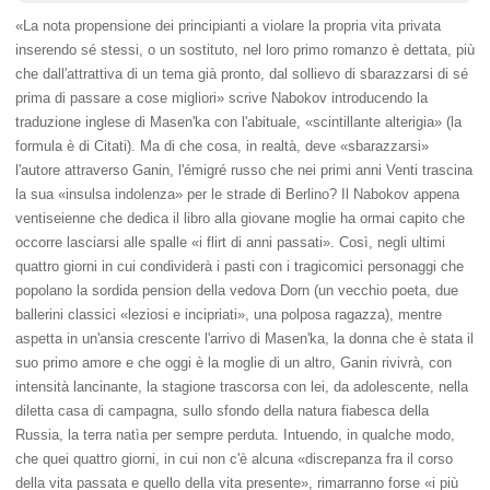
«La nota propensione dei principianti a violare la propria vita privata
inserendo sé stessi, o un sostituto, nel loro primo romanzo è dettata, più
che dall'attrattiva di un tema già pronto, dal sollievo di sbarazzarsi di sé
prima di passare a cose migliori» scrive Nabokov introducendo la
traduzione inglese di Masen'ka con l'abituale, «scintillante alterigia» (la
formula è di Citati). Ma di che cosa, in realtà, deve «sbarazzarsi»
l'autore attraverso Ganin, l'émigré russo che nei primi anni Venti trascina
la sua «insulsa indolenza» per le strade di Berlino? Il Nabokov appena
ventiseienne che dedica il libro alla giovane moglie ha ormai capito che
occorre lasciarsi alle spalle «i flirt di anni passati». Così, negli ultimi
quattro giorni in cui condividerà i pasti con i tragicomici personaggi che
popolano la sordida pension della vedova Dorn (un vecchio poeta, due
ballerini classici «leziosi e incipriati», una polposa ragazza), mentre
aspetta in un'ansia crescente l'arrivo di Masen'ka, la donna che è stata il
suo primo amore e che oggi è la moglie di un altro, Ganin rivivrà, con
intensità lancinante, la stagione trascorsa con lei, da adolescente, nella
diletta casa di campagna, sullo sfondo della natura fiabesca della
Russia, la terra natìa per sempre perduta. Intuendo, in qualche modo,
che quei quattro giorni, in cui non c'è alcuna «discrepanza fra il corso
della vita passata e quello della vita presente», rimarranno forse «i più