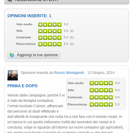
OPINIONI INSERITE: 1
Voto medio
5.0
Stile
5.0 (1)
Contenuto
5.0 (1)
Piacevolezza
5.0 (1)
Aggiungi la tua opinione
Opinione inserita da
Renzo Montagnoli
13 Giugno, 2014
Voto medio
5.0
PRIMA E DOPO
Stile
5.0
Venuto dalle campagne, poiché lì vi
Contenuto
5.0
è nato da famiglia contadina,
Piacevolezza
5.0
l’ormai inurbato Camon, affrancato
dal percorso di studi effettuato e
dall’attività di insegnante che nulla ha a che fare con il mondo rurale, in
un’epoca in cui quella millenaria civiltà dei lavoratori dei campi si è
conclusa, volge lo sguardo all’intorno sui nuovi comparsi (gli agricoltori),
ma anche suscitando il ricordo di un tempo passato e che mai più