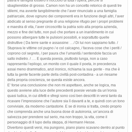
patria e famiglia fossero il nocciolo di tutta l’opera, perché si
sbaglierebbe di grosso. Camon non ha un concetto retorico di questi tre
stilemi, ma avverte tangibilmente che l’aver rinunciato a una famiglia
patriarcale, dove ognuno dei componenti era in funzione degli altri, l’aver
abdicato al senso pregnante di una religione rifugio per i propri problemi
e maestra di vita, l’aver circoscritto la patria solo alla propria azienda,
mezzo e fine del tutto, non può che portare a un inaridimento in cui
possono albergare tutte le pulsioni possibili, e soprattutto quelle
distruttive ( Da terre sante e assassine: …/ Di lui non sappiamo tutto. /
Stuprava le vittime col pugno / e col calcagno, / faceva cose che i periti /
coprono col segreto, / per paura che l’umanità / sentendole faccia un
salto indietro. / …. E questa poesia, piuttosto lunga, non a caso
rappresenta l’epilogo, un monito con il quale il poeta, in precedenza
assai meno drammatico, anzi ironico, richiama la sua gente - ma che è
tutta la gente facente parte della civiltà post-contadina - a un riesame
della propria coscienza, se questa esiste ancora.
E’ forse una conclusione che non mi aspettavo, anche se logica, ma
questo avviene alla luce delle precedenti poesie venate da un’ironia
quasi ludica, in cui difetti e sfregi sono così ben descritti in versi tanto da
ricavare l’impressione che l’autore sia lì davanti a te, e quindi con un tono
conviviale, da moderno cantastorie. E se di ironia si tratta, credo proprio
che comprenda anche una buona dose di autoironia, un’ancora di
salvezza per prendere sul serio, ma non troppo, la vita, come il
personaggio di Il lupo della steppa, di Hermann Hesse.
Divertono questi versi, ma pungono, piano piano scavano dentro al punto