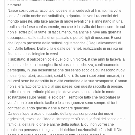
ritornerà.
Nasce così questa raccolta di poesie, mai cedevoli al lirismo, ma volte,
come è scritto anche nel sottotitolo, a riportare in versi raccontini del
mondo agreste, alla luce anche di nuovi eventi che si innestano in una
realtà sorta forse confusamente, ma che é la civiltà del benessere, in cui
non si soffre più la fame, si fatica meno, ma anche si vive alla giornata,
depauperati dalle radici di un passato e perciò figli di nessuno. È così
che l’opera presenta delle sottosillogi tematiche ( Dagli allevamenti di
tori; Dalle fattorie; Dalle città e dalle periferie), realizzando in pratica un
fine trattato sociologico in versi.
Il substrato, il palcoscenico è quello di un Nord-Est che anni fa faceva la
fame, ma che ora imborghesito si pasce di ricchezza, continuamente
perseguita, in una desertificazione del senso etico da cui nascono nuovi
mostri (stupratori, assassini, serial killer). Se con i suoi primi romanzi, in
cui così bene ha descritto la civiltà contadina e la sua scomparsa, Camon
non si era fatto certo amici al suo paese, con questa raccolta di poesie,
radicata in un territorio più ampio, deve avere accresciuto in modo
sostanziale i suoi nemici e solo per il semplice fatto che raccontare la
verità non è per niente facile e le conseguenze sono sempre di forti
contrasti quando questa viene a toccare qualcuno.
Da quest’opera esce un quadro della grettezza propria dei nuovi
agricoltori, travolti dall’idea di far sempre più soldi, orfani del senso della
famiglia, della religione e anche della patria. E qui non vorrei che
qualcuno pensasse che gli antichi richiami nazionalisti e fascisti di Dio,