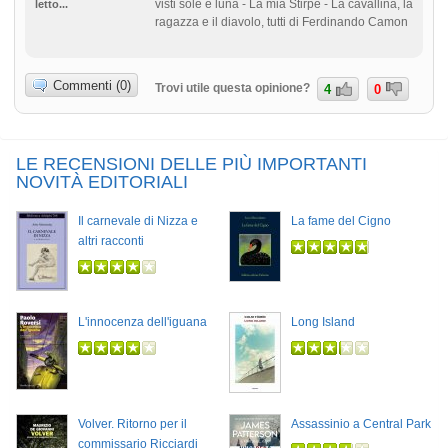
visti sole e luna - La mia Stirpe - La cavallina, la
letto...
ragazza e il diavolo, tutti di Ferdinando Camon
Commenti (0)
Trovi utile questa opinione?
4
0
LE RECENSIONI DELLE PIÙ IMPORTANTI
NOVITÀ EDITORIALI
Il carnevale di Nizza e
La fame del Cigno
altri racconti
L'innocenza dell'iguana
Long Island
Volver. Ritorno per il
Assassinio a Central Park
commissario Ricciardi