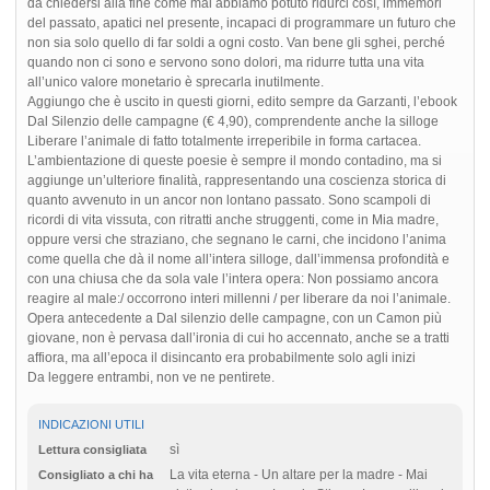
da chiedersi alla fine come mai abbiamo potuto ridurci così, immemori
del passato, apatici nel presente, incapaci di programmare un futuro che
non sia solo quello di far soldi a ogni costo. Van bene gli sghei, perché
quando non ci sono e servono sono dolori, ma ridurre tutta una vita
all’unico valore monetario è sprecarla inutilmente.
Aggiungo che è uscito in questi giorni, edito sempre da Garzanti, l’ebook
Dal Silenzio delle campagne (€ 4,90), comprendente anche la silloge
Liberare l’animale di fatto totalmente irreperibile in forma cartacea.
L’ambientazione di queste poesie è sempre il mondo contadino, ma si
aggiunge un’ulteriore finalità, rappresentando una coscienza storica di
quanto avvenuto in un ancor non lontano passato. Sono scampoli di
ricordi di vita vissuta, con ritratti anche struggenti, come in Mia madre,
oppure versi che straziano, che segnano le carni, che incidono l’anima
come quella che dà il nome all’intera silloge, dall’immensa profondità e
con una chiusa che da sola vale l’intera opera: Non possiamo ancora
reagire al male:/ occorrono interi millenni / per liberare da noi l’animale.
Opera antecedente a Dal silenzio delle campagne, con un Camon più
giovane, non è pervasa dall’ironia di cui ho accennato, anche se a tratti
affiora, ma all’epoca il disincanto era probabilmente solo agli inizi
Da leggere entrambi, non ve ne pentirete.
INDICAZIONI UTILI
sì
Lettura consigliata
La vita eterna - Un altare per la madre - Mai
Consigliato a chi ha