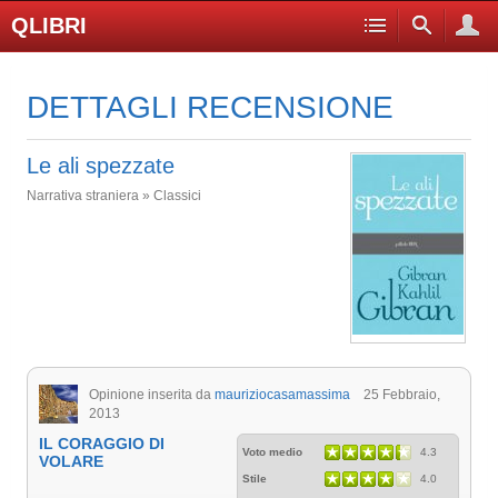
QLIBRI
DETTAGLI RECENSIONE
Le ali spezzate
Narrativa straniera » Classici
Opinione inserita da
mauriziocasamassima
25 Febbraio,
2013
IL CORAGGIO DI
Voto medio
4.3
VOLARE
Stile
4.0