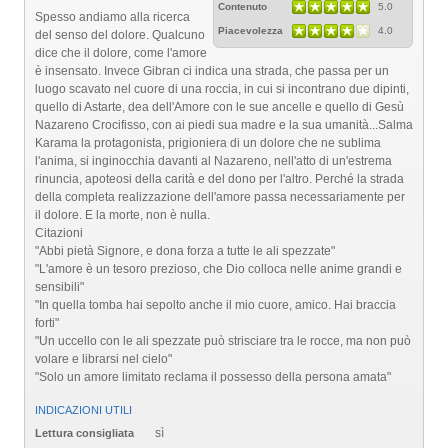
Contenuto
5.0
Spesso andiamo alla ricerca
Piacevolezza
4.0
del senso del dolore. Qualcuno
dice che il dolore, come l'amore
è insensato. Invece Gibran ci indica una strada, che passa per un
luogo scavato nel cuore di una roccia, in cui si incontrano due dipinti,
quello di Astarte, dea dell'Amore con le sue ancelle e quello di Gesù
Nazareno Crocifisso, con ai piedi sua madre e la sua umanità...Salma
Karama la protagonista, prigioniera di un dolore che ne sublima
l'anima, si inginocchia davanti al Nazareno, nell'atto di un'estrema
rinuncia, apoteosi della carità e del dono per l'altro. Perché la strada
della completa realizzazione dell'amore passa necessariamente per
il dolore. E la morte, non è nulla.
Citazioni
"Abbi pietà Signore, e dona forza a tutte le ali spezzate"
"L'amore è un tesoro prezioso, che Dio colloca nelle anime grandi e
sensibili"
"In quella tomba hai sepolto anche il mio cuore, amico. Hai braccia
forti"
"Un uccello con le ali spezzate può strisciare tra le rocce, ma non può
volare e librarsi nel cielo"
"Solo un amore limitato reclama il possesso della persona amata"
INDICAZIONI UTILI
sì
Lettura consigliata