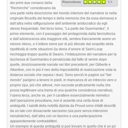
Piacevolezza
5.0
dei primi due romanzi della
“Recherche” consistevano da
una parte nella descrizione del mondo interiore del narratore (e nella
originale filosofia del tempo e della memoria che da essa derivava) e
dall’altra nella raffigurazione dell’ambiente aristocratico da egli
stesso frequentato. Nel terzo tomo, “La parte dei Guermantes”, il
primo elemento, con il passaggio del protagonista dalla fanciullezza
e dall’adolescenza alla maggiore età, sembra francamente avere un
minore rilievo, e il lettore viene per di più sfiorato dal sospetto della
ripetitività di certe situazioni (la storia d’amore di Saint-Loup
riecheggia troppo quella di Swann, l’infatuazione del narratore per la
duchessa di Guermantes è penalizzata dal fatto di venire dopo
quelle, doviziosamente narrate nei libri precedenti, per Gilberte e
Albertine, con in più il neo della impossibilità di realizzazione vista la
distanza sociale che separa i due). Sono perciò le pagine sul “bel
mondo” parigino a tenere in piedi, in mancanza di un intreccio vero e
proprio (qui, più che altrove, non succede praticamente nulla che
possa legittimare una trama di una qualche consistenza narrativa),
l’opera terza, anche se, per il carattere essenzialmente mimetico
dell’operazione proustiana, non è assente una certa dose di
ambiguità. I salotti della nobiltà dipinta da Proust sono infatti descritti
da un lato con dissacrante sarcasmo (sia pure senza intenzioni
moralistiche), dall’altra con un fascino e una partecipazione
apparentemente contraddittori.
Un esempio di questa ambiguità si può trovare in quello che è un po’