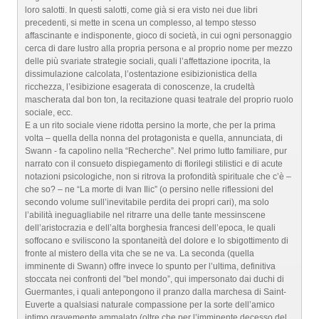
loro salotti. In questi salotti, come già si era visto nei due libri
precedenti, si mette in scena un complesso, al tempo stesso
affascinante e indisponente, gioco di società, in cui ogni personaggio
cerca di dare lustro alla propria persona e al proprio nome per mezzo
delle più svariate strategie sociali, quali l’affettazione ipocrita, la
dissimulazione calcolata, l’ostentazione esibizionistica della
ricchezza, l’esibizione esagerata di conoscenze, la crudeltà
mascherata dal bon ton, la recitazione quasi teatrale del proprio ruolo
sociale, ecc.
E a un rito sociale viene ridotta persino la morte, che per la prima
volta – quella della nonna del protagonista e quella, annunciata, di
Swann - fa capolino nella “Recherche”. Nel primo lutto familiare, pur
narrato con il consueto dispiegamento di florilegi stilistici e di acute
notazioni psicologiche, non si ritrova la profondità spirituale che c’è –
che so? – ne “La morte di Ivan Ilic” (o persino nelle riflessioni del
secondo volume sull’inevitabile perdita dei propri cari), ma solo
l’abilità ineguagliabile nel ritrarre una delle tante messinscene
dell’aristocrazia e dell’alta borghesia francesi dell’epoca, le quali
soffocano e sviliscono la spontaneità del dolore e lo sbigottimento di
fronte al mistero della vita che se ne va. La seconda (quella
imminente di Swann) offre invece lo spunto per l’ultima, definitiva
stoccata nei confronti del ”bel mondo”, qui impersonato dai duchi di
Guermantes, i quali antepongono il pranzo dalla marchesa di Saint-
Euverte a qualsiasi naturale compassione per la sorte dell’amico
intimo gravemente ammalato (oltre che per l’imminente decesso del