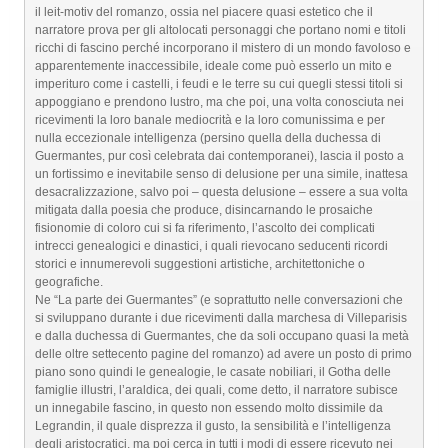
il leit-motiv del romanzo, ossia nel piacere quasi estetico che il
narratore prova per gli altolocati personaggi che portano nomi e titoli
ricchi di fascino perché incorporano il mistero di un mondo favoloso e
apparentemente inaccessibile, ideale come può esserlo un mito e
imperituro come i castelli, i feudi e le terre su cui quegli stessi titoli si
appoggiano e prendono lustro, ma che poi, una volta conosciuta nei
ricevimenti la loro banale mediocrità e la loro comunissima e per
nulla eccezionale intelligenza (persino quella della duchessa di
Guermantes, pur così celebrata dai contemporanei), lascia il posto a
un fortissimo e inevitabile senso di delusione per una simile, inattesa
desacralizzazione, salvo poi – questa delusione – essere a sua volta
mitigata dalla poesia che produce, disincarnando le prosaiche
fisionomie di coloro cui si fa riferimento, l’ascolto dei complicati
intrecci genealogici e dinastici, i quali rievocano seducenti ricordi
storici e innumerevoli suggestioni artistiche, architettoniche o
geografiche.
Ne “La parte dei Guermantes” (e soprattutto nelle conversazioni che
si sviluppano durante i due ricevimenti dalla marchesa di Villeparisis
e dalla duchessa di Guermantes, che da soli occupano quasi la metà
delle oltre settecento pagine del romanzo) ad avere un posto di primo
piano sono quindi le genealogie, le casate nobiliari, il Gotha delle
famiglie illustri, l’araldica, dei quali, come detto, il narratore subisce
un innegabile fascino, in questo non essendo molto dissimile da
Legrandin, il quale disprezza il gusto, la sensibilità e l’intelligenza
degli aristocratici, ma poi cerca in tutti i modi di essere ricevuto nei