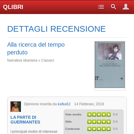
QLIBRI
DETTAGLI RECENSIONE
Alla ricerca del tempo
perduto
Narrativa straniera » Classici
Opinione inserita da
kafka62
14 Febbraio, 2018
Voto medio
5.0
LA PARTE DI
GUERMANTES
Stile
5.0
Contenuto
5.0
I principali motivi di interesse