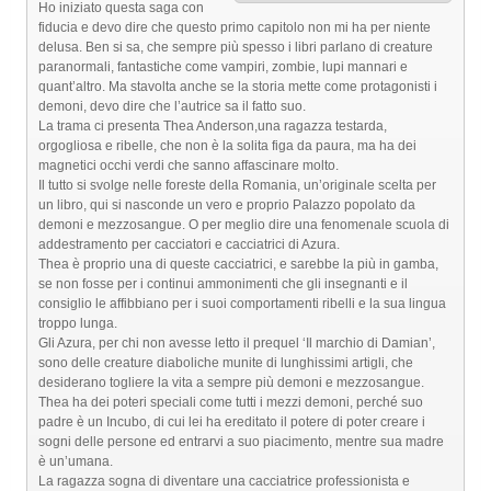
Ho iniziato questa saga con
fiducia e devo dire che questo primo capitolo non mi ha per niente
delusa. Ben si sa, che sempre più spesso i libri parlano di creature
paranormali, fantastiche come vampiri, zombie, lupi mannari e
quant’altro. Ma stavolta anche se la storia mette come protagonisti i
demoni, devo dire che l’autrice sa il fatto suo.
La trama ci presenta Thea Anderson,una ragazza testarda,
orgogliosa e ribelle, che non è la solita figa da paura, ma ha dei
magnetici occhi verdi che sanno affascinare molto.
Il tutto si svolge nelle foreste della Romania, un’originale scelta per
un libro, qui si nasconde un vero e proprio Palazzo popolato da
demoni e mezzosangue. O per meglio dire una fenomenale scuola di
addestramento per cacciatori e cacciatrici di Azura.
Thea è proprio una di queste cacciatrici, e sarebbe la più in gamba,
se non fosse per i continui ammonimenti che gli insegnanti e il
consiglio le affibbiano per i suoi comportamenti ribelli e la sua lingua
troppo lunga.
Gli Azura, per chi non avesse letto il prequel ‘Il marchio di Damian’,
sono delle creature diaboliche munite di lunghissimi artigli, che
desiderano togliere la vita a sempre più demoni e mezzosangue.
Thea ha dei poteri speciali come tutti i mezzi demoni, perché suo
padre è un Incubo, di cui lei ha ereditato il potere di poter creare i
sogni delle persone ed entrarvi a suo piacimento, mentre sua madre
è un’umana.
La ragazza sogna di diventare una cacciatrice professionista e