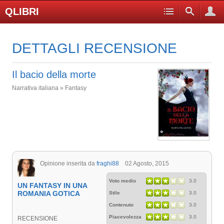
QLIBRI
DETTAGLI RECENSIONE
Il bacio della morte
Narrativa italiana » Fantasy
Opinione inserita da
fraghi88
02 Agosto, 2015
Voto medio
3.0
UN FANTASY IN UNA
ROMANIA GOTICA
Stile
3.0
Contenuto
3.0
Piacevolezza
3.0
RECENSIONE