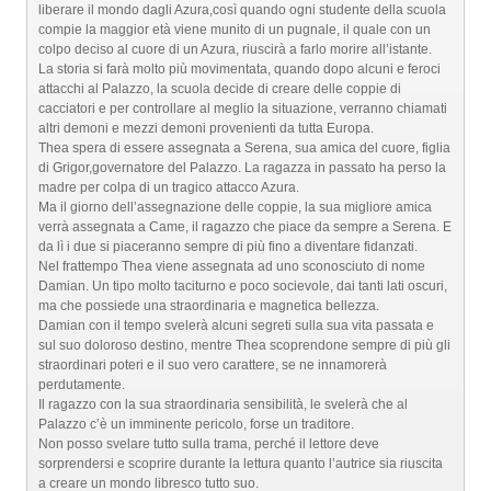
liberare il mondo dagli Azura,così quando ogni studente della scuola
compie la maggior età viene munito di un pugnale, il quale con un
colpo deciso al cuore di un Azura, riuscirà a farlo morire all’istante.
La storia si farà molto più movimentata, quando dopo alcuni e feroci
attacchi al Palazzo, la scuola decide di creare delle coppie di
cacciatori e per controllare al meglio la situazione, verranno chiamati
altri demoni e mezzi demoni provenienti da tutta Europa.
Thea spera di essere assegnata a Serena, sua amica del cuore, figlia
di Grigor,governatore del Palazzo. La ragazza in passato ha perso la
madre per colpa di un tragico attacco Azura.
Ma il giorno dell’assegnazione delle coppie, la sua migliore amica
verrà assegnata a Came, il ragazzo che piace da sempre a Serena. E
da lì i due si piaceranno sempre di più fino a diventare fidanzati.
Nel frattempo Thea viene assegnata ad uno sconosciuto di nome
Damian. Un tipo molto taciturno e poco socievole, dai tanti lati oscuri,
ma che possiede una straordinaria e magnetica bellezza.
Damian con il tempo svelerà alcuni segreti sulla sua vita passata e
sul suo doloroso destino, mentre Thea scoprendone sempre di più gli
straordinari poteri e il suo vero carattere, se ne innamorerà
perdutamente.
Il ragazzo con la sua straordinaria sensibilità, le svelerà che al
Palazzo c’è un imminente pericolo, forse un traditore.
Non posso svelare tutto sulla trama, perché il lettore deve
sorprendersi e scoprire durante la lettura quanto l’autrice sia riuscita
a creare un mondo libresco tutto suo.