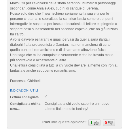
Molto utili per l’evolversi della storia saranno i numerosi personaggi
secondari, come Ania e Alex, cugini di sangue di Serena.
Posso solo dire che Thea rischierà seriamente la sua vita per le
persone che ama, e soprattutto la scrittrice lascia sempre dei punti
interrogativi in sospeso per lasciare incuriosito il lettore e spingerlo a
scoprire cosa si nasconderà nel secondo capitolo, che ho già iniziato
tra l’altro.
A volte davvero esilaranti e quasi pervasi da quella sana ilarità, i
dialoghi fra la protagonista e Damian; ma non mancherà di certo
quella punta di romanticismo e di disarmante attrazione fisica.
Una saga che mi ha conquistato veramente e che ho trovato molto
più scorrevole e accattivante di altre.
Una lettura consigliata a tutti, a chi vuole deviare la mente con ironia,
fantasia e anche seducente romanticismo.
Francesca Ghiribelli.
INDICAZIONI UTILI
sì
Lettura consigliata
Consigliato a chi vuole scoprire un nuovo
Consigliato a chi ha
talento italiano tutto fantasy!
letto...
Trovi utile questa opinione?
1
0