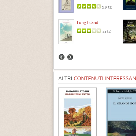
3.5 (
1
)
3.9 (
2
)
Intermezzo
Long Island
3.7 (
3
)
3.1 (
2
)
ALTRI
CONTENUTI INTERESSANT