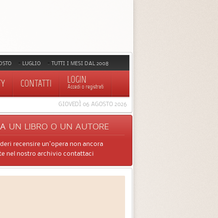
OSTO
LUGLIO
TUTTI I MESI DAL 2008
LOGIN
TY
CONTATTI
Accedi o registrati
GIOVEDÌ 06 AGOSTO 2026
CA
UN LIBRO O UN AUTORE
ideri recensire un'opera non ancora
e nel nostro archivio contattaci