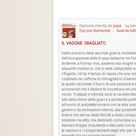
Opinione inserita da
pupa
04 Genn
Top 500 Opinionisti
-
Guarda tutt
IL VAGONE SBAGLIATO
Nello scenario della seconda guerra mondiale
dell'occupazione delle truppe tedesche nel Nor
Ardenne, a Fumay vive, assieme alla moglie in
alquanto mediocre, che si vede catapultato su
rifugiato, né ha il tempo di capire che una volt
costellato da raffiche di mitragliatrici d'ae
la quale riaccende il fuoco di una passione tr
sconosciuti che il destino fa incontrare ed uni
vicino. Tristezza e intimità sono le caratteri
alla descrizione della guerra e puntando piutto
all’uomo di autodeterminarsi con la sola volont
genere o da inclinazioni interne, alla possibi
dolore che deriva dalla felicità e dalla consa
possibile riscatto, ma destinato comunque a es
davvero troppo impudente e sfacciato con la c
le reazioni e i comportamenti degli altri per 
dimenticata sul vagone sbagliato.