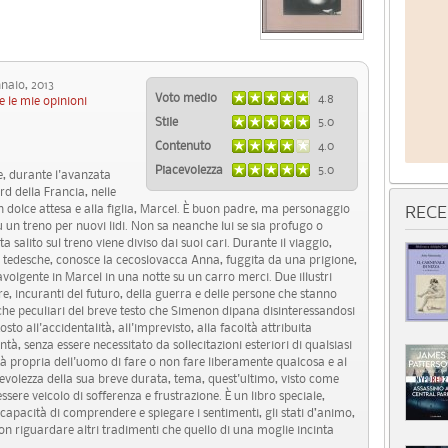
aio, 2013
Voto medio
4.8
e le mie opinioni
Stile
5.0
Contenuto
4.0
Piacevolezza
5.0
, durante l'avanzata
d della Francia, nelle
 dolce attesa e alla figlia, Marcel. È buon padre, ma personaggio
RECE
 un treno per nuovi lidi. Non sa neanche lui se sia profugo o
a salito sul treno viene diviso dai suoi cari. Durante il viaggio,
reo tedesche, conosce la cecoslovacca Anna, fuggita da una prigione,
avolgente in Marcel in una notte su un carro merci. Due illustri
re, incuranti del futuro, della guerra e delle persone che stanno
stiche peculiari del breve testo che Simenon dipana disinteressandosi
sto all'accidentalità, all'imprevisto, alla facoltà attribuita
à, senza essere necessitato da sollecitazioni esteriori di qualsiasi
lità propria dell'uomo di fare o non fare liberamente qualcosa e al
pevolezza della sua breve durata, tema, quest'ultimo, visto come
sere veicolo di sofferenza e frustrazione. È un libro speciale,
apacità di comprendere e spiegare i sentimenti, gli stati d’animo,
non riguardare altri tradimenti che quello di una moglie incinta