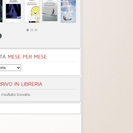
TÀ
MESE PER MESE
RIVO IN LIBRERIA
risultato trovato
entità sconosciuta
Incastrati
Chime