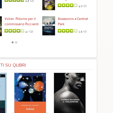
4.8 (
2
)
4.0 (
1
)
Ta
Volver. Ritorno per il
Assassinio a Central
commissario Ricciardi
Park
4.1 (
3
)
3.8 (
1
)
I SU QLIBRI