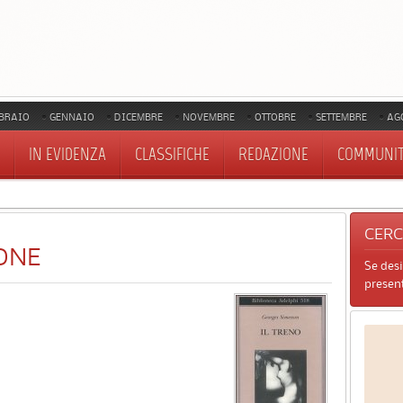
BRAIO
GENNAIO
DICEMBRE
NOVEMBRE
OTTOBRE
SETTEMBRE
AG
IN EVIDENZA
CLASSIFICHE
REDAZIONE
COMMUNI
CER
ONE
Se des
present