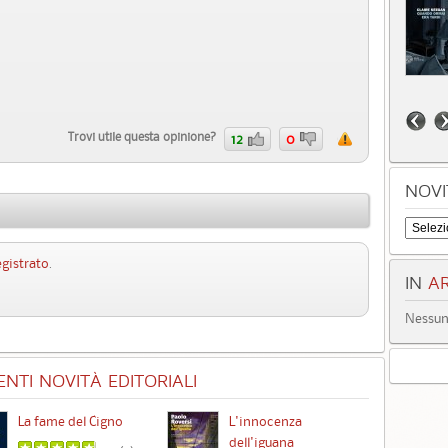
Trovi utile questa opinione?
12
0
NOVI
egistrato
.
IN
AR
Nessun 
NTI NOVITÀ EDITORIALI
La fame del Cigno
L'innocenza
Id
dell'iguana