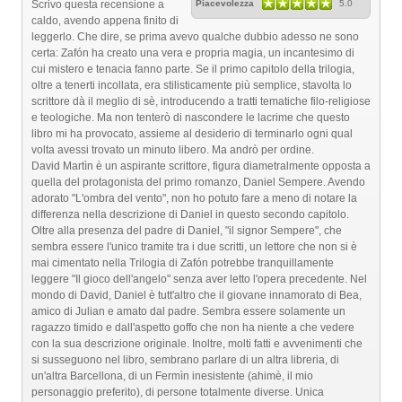
Scrivo questa recensione a
Piacevolezza
5.0
caldo, avendo appena finito di
leggerlo. Che dire, se prima avevo qualche dubbio adesso ne sono
certa: Zafón ha creato una vera e propria magia, un incantesimo di
cui mistero e tenacia fanno parte. Se il primo capitolo della trilogia,
oltre a tenerti incollata, era stilisticamente più semplice, stavolta lo
scrittore dà il meglio di sè, introducendo a tratti tematiche filo-religiose
e teologiche. Ma non tenterò di nascondere le lacrime che questo
libro mi ha provocato, assieme al desiderio di terminarlo ogni qual
volta avessi trovato un minuto libero. Ma andrò per ordine.
David Martìn è un aspirante scrittore, figura diametralmente opposta a
quella del protagonista del primo romanzo, Daniel Sempere. Avendo
adorato "L'ombra del vento", non ho potuto fare a meno di notare la
differenza nella descrizione di Daniel in questo secondo capitolo.
Oltre alla presenza del padre di Daniel, "il signor Sempere", che
sembra essere l'unico tramite tra i due scritti, un lettore che non si è
mai cimentato nella Trilogia di Zafón potrebbe tranquillamente
leggere "Il gioco dell'angelo" senza aver letto l'opera precedente. Nel
mondo di David, Daniel è tutt'altro che il giovane innamorato di Bea,
amico di Julian e amato dal padre. Sembra essere solamente un
ragazzo timido e dall'aspetto goffo che non ha niente a che vedere
con la sua descrizione originale. Inoltre, molti fatti e avvenimenti che
si susseguono nel libro, sembrano parlare di un altra libreria, di
un'altra Barcellona, di un Fermìn inesistente (ahimè, il mio
personaggio preferito), di persone totalmente diverse. Unica