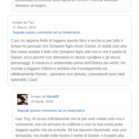
pubblicato si incentra sulla figura di Fermìn? Perché sarebbe
davvero un sogno.
Inviato da Tizy
17 Marzo, 2014
Segnala questo commento ad un moderatore
Ciao, ho appena finito di leggere questo libro e anche io per tutto il
tempo ho pensato che Sempere figlio fosse Daniel. In realtà solo alla
fine viene svelato il fatto che Sempere figlio altri non è che il padre di
Daniel, ecco perchè non ritroviamo lo stesso carattere e gli stessi
personaggi. Il romanzo è ambientato prima dell'Ombra del vento. Ho
iniziato a leggere l'ultimo e sembra che il protagonista sia
effettivamente Fermin...speriamo non deluda, i precedenti sono stati
splendidi. Ciao!
Inviato da
Martiii08
02 Aprile, 2014
Segnala questo commento ad un moderatore
ciao Tizy, mi scuso infinitamente con te per aver notato solo ora il
commento, non mi arrivano le notifiche e non so mai come poter
leggere quello che mi scrivete. Mi hai davvero illuminata, solo una
domanda: ma molte volte ricorre il nome di Daniel, e il padre alla