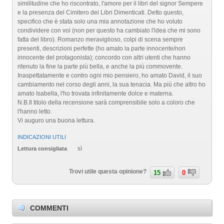
similitudine che ho riscontrato, l'amore per il libri del signor Sempere
e la presenza del Cimitero dei Libri Dimenticati. Detto questo,
specifico che è stata solo una mia annotazione che ho voluto
condividere con voi (non per questo ha cambiato l'idea che mi sono
fatta del libro). Romanzo meraviglioso, colpi di scena sempre
presenti, descrizioni perfette (ho amato la parte innocente/non
innocente del protagonista); concordo con altri utenti che hanno
ritenuto la fine la parte più bella, e anche la più commovente.
Inaspettatamente e contro ogni mio pensiero, ho amato David, il suo
cambiamento nel corso degli anni, la sua tenacia. Ma più che altro ho
amato Isabella, l'ho trovata infinitamente dolce e materna.
N.B.Il titolo della recensione sarà comprensibile solo a coloro che
l'hanno letto.
Vi auguro una buona lettura.
INDICAZIONI UTILI
sì
Lettura consigliata
Trovi utile questa opinione?
15
0
COMMENTI