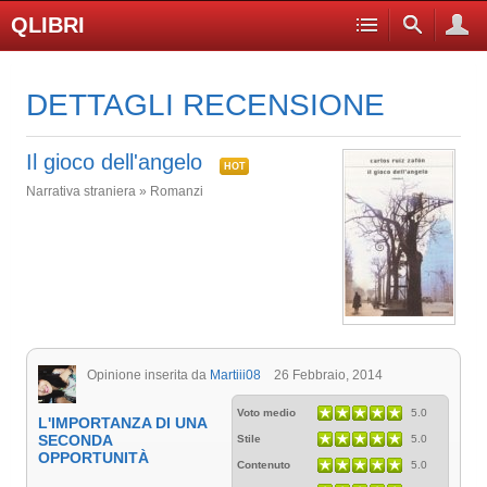
QLIBRI
DETTAGLI RECENSIONE
Il gioco dell'angelo
HOT
Narrativa straniera » Romanzi
Opinione inserita da
Martiii08
26 Febbraio, 2014
Voto medio
5.0
L'IMPORTANZA DI UNA
SECONDA
Stile
5.0
OPPORTUNITÀ
Contenuto
5.0