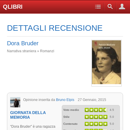
QLIBRI
DETTAGLI RECENSIONE
Dora Bruder
Narrativa straniera » Romanzi
Opinione inserita da
Bruno Elpis
27 Gennaio, 2015
Voto medio
4.5
GIORNATA DELLA
MEMORIA
Stile
5.0
Contenuto
5.0
“Dora Bruder” è una ragazza