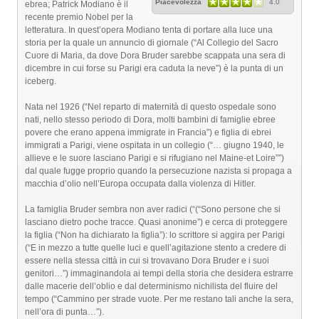
Piacevolezza
4.0
ebrea; Patrick Modiano è il
recente premio Nobel per la
letteratura. In quest’opera Modiano tenta di portare alla luce una
storia per la quale un annuncio di giornale (“Al Collegio del Sacro
Cuore di Maria, da dove Dora Bruder sarebbe scappata una sera di
dicembre in cui forse su Parigi era caduta la neve”) è la punta di un
iceberg.
Nata nel 1926 (“Nel reparto di maternità di questo ospedale sono
nati, nello stesso periodo di Dora, molti bambini di famiglie ebree
povere che erano appena immigrate in Francia”) e figlia di ebrei
immigrati a Parigi, viene ospitata in un collegio (“… giugno 1940, le
allieve e le suore lasciano Parigi e si rifugiano nel Maine-et Loire””)
dal quale fugge proprio quando la persecuzione nazista si propaga a
macchia d’olio nell’Europa occupata dalla violenza di Hitler.
La famiglia Bruder sembra non aver radici (“(“Sono persone che si
lasciano dietro poche tracce. Quasi anonime”) e cerca di proteggere
la figlia (“Non ha dichiarato la figlia”): lo scrittore si aggira per Parigi
(“E in mezzo a tutte quelle luci e quell’agitazione stento a credere di
essere nella stessa città in cui si trovavano Dora Bruder e i suoi
genitori…”) immaginandola ai tempi della storia che desidera estrarre
dalle macerie dell’oblio e dal determinismo nichilista del fluire del
tempo (“Cammino per strade vuote. Per me restano tali anche la sera,
nell’ora di punta…”).