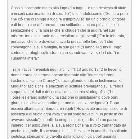
Cosa si nasconde dietro alla fuga (“La fuga… è una richiesta di aiuto
e in certi casi una forma di suicidio”) di un’adolescente (“Sembra però
che ciò che ci spinge a fuggire d’improvviso sia un giorno di grigiore
e di freddo che ci fa provare una solitudine ancora più acuta e la
sensazione di una morsa che si chiude”) che si aggira nel suo
mistero, forse incurante del precipitare degli eventi (“Era in febbraio,
pensavo, che loro dovevano averla presa nelle loro reti”) che
coinvolgono la sua famiglia, la sua gente (“Hanno seguito il lungo
corteo di profughi sulle strade che scendevano verso la Loira”) e
l’umanità intera?
Tra le tracce rinvenibili negli archivi (“Il 13 agosto 1942 le trecento
donne ebree che erano ancora internate alle Tourelles furono
trasferite al campo Drancy”) e raccogliendo qualche testimonianza,
Modiano lascia che le emozioni di scrittore prevalgano sulla fredda
sequenza dei dati e dei risultati della ricerca storiografica (“Le
Tourelles erano soltanto una stazione di smistamento dove ogni
giorno si rischiava di partire per una destinazione ignota”). Dopo
essersi affannato a interpolare i vuoti (“Ho provato una sensazione di
assenza e di vuoto ogni volta che mi sono trovato in un posto in cui
avevano vissuto”) sepolti da enigmi e oblio, l’artista fa un passo
indietro, per assicurare, alla sua eroina che ha il volto tramandato da
poche fotografie, il sacrosanto diritto di esistere in una libertà soltanto
ipotetica, storicamente travolta dalla follia omicida dell’umanità: