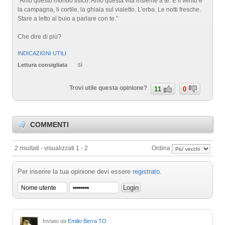
“Amo questo mondo fisico. Amo questa vita insieme a te. E il vento e
la campagna, li cortile, la ghiaia sul vialetto. L’erba. Le notti fresche.
Stare a letto al buio a parlare con te.”
Che dire di più?
INDICAZIONI UTILI
sì
Lettura consigliata
Trovi utile questa opinione?
11
0
COMMENTI
2 risultati - visualizzati 1 - 2
Ordina
Per inserire la tua opinione devi essere
registrato
.
Inviato da
Emilio Berra TO