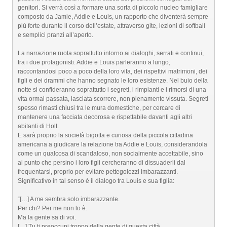
genitori. Si verrà così a formare una sorta di piccolo nucleo famigliare
composto da Jamie, Addie e Louis, un rapporto che diventerà sempre
più forte durante il corso dell’estate, attraverso gite, lezioni di softball
e semplici pranzi all’aperto.
La narrazione ruota soprattutto intorno ai dialoghi, serrati e continui,
tra i due protagonisti. Addie e Louis parleranno a lungo,
raccontandosi poco a poco della loro vita, dei rispettivi matrimoni, dei
figli e dei drammi che hanno segnato le loro esistenze. Nel buio della
notte si confideranno soprattutto i segreti, i rimpianti e i rimorsi di una
vita ormai passata, lasciata scorrere, non pienamente vissuta. Segreti
spesso rimasti chiusi tra le mura domestiche, per cercare di
mantenere una facciata decorosa e rispettabile davanti agli altri
abitanti di Holt.
E sarà proprio la società bigotta e curiosa della piccola cittadina
americana a giudicare la relazione tra Addie e Louis, considerandola
come un qualcosa di scandaloso, non socialmente accettabile, sino
al punto che persino i loro figli cercheranno di dissuaderli dal
frequentarsi, proprio per evitare pettegolezzi imbarazzanti.
Significativo in tal senso è il dialogo tra Louis e sua figlia:
“[…] A me sembra solo imbarazzante.
Per chi? Per me non lo è.
Ma la gente sa di voi.
[…] Tu ti preoccupi troppo della gente di questa città.