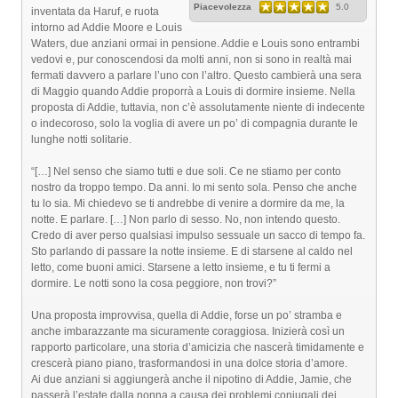
Piacevolezza
5.0
inventata da Haruf, e ruota
intorno ad Addie Moore e Louis
Waters, due anziani ormai in pensione. Addie e Louis sono entrambi
vedovi e, pur conoscendosi da molti anni, non si sono in realtà mai
fermati davvero a parlare l’uno con l’altro. Questo cambierà una sera
di Maggio quando Addie proporrà a Louis di dormire insieme. Nella
proposta di Addie, tuttavia, non c’è assolutamente niente di indecente
o indecoroso, solo la voglia di avere un po’ di compagnia durante le
lunghe notti solitarie.
“[…] Nel senso che siamo tutti e due soli. Ce ne stiamo per conto
nostro da troppo tempo. Da anni. Io mi sento sola. Penso che anche
tu lo sia. Mi chiedevo se ti andrebbe di venire a dormire da me, la
notte. E parlare. […] Non parlo di sesso. No, non intendo questo.
Credo di aver perso qualsiasi impulso sessuale un sacco di tempo fa.
Sto parlando di passare la notte insieme. E di starsene al caldo nel
letto, come buoni amici. Starsene a letto insieme, e tu ti fermi a
dormire. Le notti sono la cosa peggiore, non trovi?”
Una proposta improvvisa, quella di Addie, forse un po’ stramba e
anche imbarazzante ma sicuramente coraggiosa. Inizierà così un
rapporto particolare, una storia d’amicizia che nascerà timidamente e
crescerà piano piano, trasformandosi in una dolce storia d’amore.
Ai due anziani si aggiungerà anche il nipotino di Addie, Jamie, che
passerà l’estate dalla nonna a causa dei problemi coniugali dei