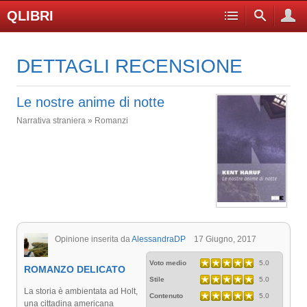
QLIBRI
DETTAGLI RECENSIONE
Le nostre anime di notte
Narrativa straniera » Romanzi
Opinione inserita da
AlessandraDP
17 Giugno, 2017
Voto medio
5.0
ROMANZO DELICATO
Stile
5.0
La storia è ambientata ad Holt,
Contenuto
5.0
una cittadina americana