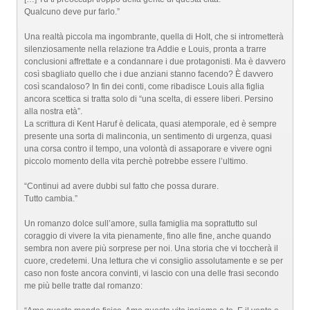
Qualcuno deve pur farlo.”
Una realtà piccola ma ingombrante, quella di Holt, che si intrometterà
silenziosamente nella relazione tra Addie e Louis, pronta a trarre
conclusioni affrettate e a condannare i due protagonisti. Ma è davvero
così sbagliato quello che i due anziani stanno facendo? È davvero
così scandaloso? In fin dei conti, come ribadisce Louis alla figlia
ancora scettica si tratta solo di “una scelta, di essere liberi. Persino
alla nostra età”.
La scrittura di Kent Haruf è delicata, quasi atemporale, ed è sempre
presente una sorta di malinconia, un sentimento di urgenza, quasi
una corsa contro il tempo, una volontà di assaporare e vivere ogni
piccolo momento della vita perchè potrebbe essere l’ultimo.
“Continui ad avere dubbi sul fatto che possa durare.
Tutto cambia.”
Un romanzo dolce sull’amore, sulla famiglia ma soprattutto sul
coraggio di vivere la vita pienamente, fino alle fine, anche quando
sembra non avere più sorprese per noi. Una storia che vi toccherà il
cuore, credetemi. Una lettura che vi consiglio assolutamente e se per
caso non foste ancora convinti, vi lascio con una delle frasi secondo
me più belle tratte dal romanzo: