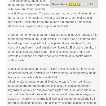
Tre piani di un condominio in
Piacevolezza
3.0
un quartiere residenziale vicino
a Tel Aviv. Tre storie separate,
che si sfiorano appena. Tre personaggi che, raccontandosi in prima
persona a un interlocutore invisibile, si sfogliano, come gli strati di
una cipolla, lasciando trapelare la parte più profonda e nascosta
dell’anima: il segreto della propria vulnerabilità.
A suggerire l’originale idea narrativa alla base di questo romanzo è la
teoria topografica di Freud sull’anima. “Al primo piano risiedono tutte
le nostre pulsioni e gli istinti, l'Es. Al piano di mezzo abita l'Io, che
cerca di conciliare i nostri desideri con la realtà. E al piano più alto, il
terzo, abita sua altezza il Super-Io, che ci richiama all'ordine con
severità e ci impone di tenere conto dell'effetto delle nostre azioni
sulla società”.
Questa lotta tra pulsioni, realtà, etica è messa in scena attraverso le
dinamiche familiari e affettive che attraversano un condominio, da un
lato, e le diverse fasi della vita, dall’altro.
Al primo piano troviamo quindi il giovane padre Arnon, con il suo
bisogno di proteggere la propria figlioletta e la sua incontenibile
urgenza di verità, che può diventare agitazione, furia, ossessione. Al
secondo c’è Hani, donna matura con un marito sempre in viaggio e
senza un lavoro, che incarna la difficoltà di trovare un equilibrio tra i
propri sogni inconfessabili e un’esistenza solitaria e insoddisfacente.