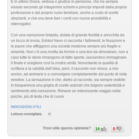
E in ultimo Dvora, vedova e giudice in pensione, che ha sempre
vissuto secondo gli integerrimi schemi e principi imposti dalla propria
professione e dal proprio ruolo familiare, anche a costo di scelte
strazianti, e che ora deve fare i conti con nuove possibilità e
interrogativi.
Con una narrazione limpida, dotata di grande fluidità e arricchita da
un tocco di ironia, Eshkol Nevo ci racconta i fallimenti, le fissazioni e
le paure che affliggono una società moderna sempre più fragile e
smarrita. Non c’è una ricetta da fornire o una tesi da dimostrare, non a
caso tutte le storie rimangono di fatto aperte, lasciandoci immaginare
il finale e scegliere così la nostra verità. Nonostante la qualità di
scrittura e la validità dell’idea, però, il racconto non riesce, a mio
avviso, ad animarsi e a coinvolgere completamente dal punto di vista
emotivo. La sensazione è che, dietro al racconto, sia sempre visibile
in trasparenza una griglia di scelte autorali che tolgono autenticità e
sentimento alla narrazione. Rimane un interessante viaggio nella
psiche, più di testa che di cuore.
INDICAZIONI UTILI
sì
Lettura consigliata
Trovi utile questa opinione?
14
0