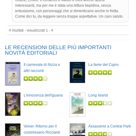
Grazie, Emilio. Il romanzo è valido e offre anche spunti
interessanti, ma per me è stata una lettura tiepidina, senza
entusiasmo, con personaggi che si dimenticano anche in fretta.
Come dici tu, da leggere senza troppe aspettative. Un caro saluto.
4 risultati - visualizzati 1 - 4
LE RECENSIONI DELLE PIÙ IMPORTANTI
NOVITÀ EDITORIALI
Il carnevale di Nizza e
La fame del Cigno
altri racconti
L'innocenza dell'iguana
Long Island
Volver. Ritorno per il
Assassinio a Central Park
commissario Ricciardi