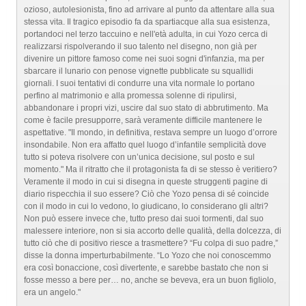
ozioso, autolesionista, fino ad arrivare al punto da attentare alla sua
stessa vita. Il tragico episodio fa da spartiacque alla sua esistenza,
portandoci nel terzo taccuino e nell'età adulta, in cui Yozo cerca di
realizzarsi rispolverando il suo talento nel disegno, non già per
divenire un pittore famoso come nei suoi sogni d'infanzia, ma per
sbarcare il lunario con penose vignette pubblicate su squallidi
giornali. I suoi tentativi di condurre una vita normale lo portano
perfino al matrimonio e alla promessa solenne di ripulirsi,
abbandonare i propri vizi, uscire dal suo stato di abbrutimento. Ma
come è facile presupporre, sarà veramente difficile mantenere le
aspettative. "Il mondo, in definitiva, restava sempre un luogo d’orrore
insondabile. Non era affatto quel luogo d’infantile semplicità dove
tutto si poteva risolvere con un’unica decisione, sul posto e sul
momento." Ma il ritratto che il protagonista fa di se stesso è veritiero?
Veramente il modo in cui si disegna in queste struggenti pagine di
diario rispecchia il suo essere? Ciò che Yozo pensa di sé coincide
con il modo in cui lo vedono, lo giudicano, lo considerano gli altri?
Non può essere invece che, tutto preso dai suoi tormenti, dal suo
malessere interiore, non si sia accorto delle qualità, della dolcezza, di
tutto ciò che di positivo riesce a trasmettere? “Fu colpa di suo padre,”
disse la donna imperturbabilmente. “Lo Yozo che noi conoscemmo
era così bonaccione, così divertente, e sarebbe bastato che non si
fosse messo a bere per… no, anche se beveva, era un buon figliolo,
era un angelo."