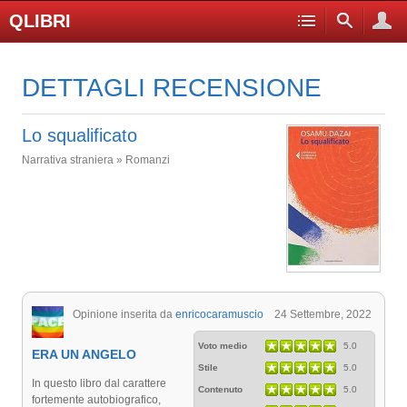
QLIBRI
DETTAGLI RECENSIONE
Lo squalificato
Narrativa straniera » Romanzi
Opinione inserita da
enricocaramuscio
24 Settembre, 2022
Voto medio
5.0
ERA UN ANGELO
Stile
5.0
In questo libro dal carattere
Contenuto
5.0
fortemente autobiografico,