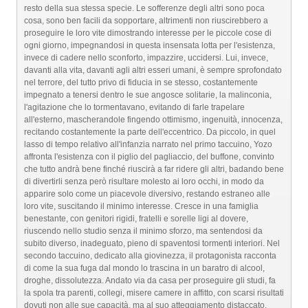
resto della sua stessa specie. Le sofferenze degli altri sono poca
cosa, sono ben facili da sopportare, altrimenti non riuscirebbero a
proseguire le loro vite dimostrando interesse per le piccole cose di
ogni giorno, impegnandosi in questa insensata lotta per l'esistenza,
invece di cadere nello sconforto, impazzire, uccidersi. Lui, invece,
davanti alla vita, davanti agli altri esseri umani, è sempre sprofondato
nel terrore, del tutto privo di fiducia in se stesso, costantemente
impegnato a tenersi dentro le sue angosce solitarie, la malinconia,
l'agitazione che lo tormentavano, evitando di farle trapelare
all'esterno, mascherandole fingendo ottimismo, ingenuità, innocenza,
recitando costantemente la parte dell'eccentrico. Da piccolo, in quel
lasso di tempo relativo all'infanzia narrato nel primo taccuino, Yozo
affronta l'esistenza con il piglio del pagliaccio, del buffone, convinto
che tutto andrà bene finché riuscirà a far ridere gli altri, badando bene
di divertirli senza però risultare molesto ai loro occhi, in modo da
apparire solo come un piacevole diversivo, restando estraneo alle
loro vite, suscitando il minimo interesse. Cresce in una famiglia
benestante, con genitori rigidi, fratelli e sorelle ligi al dovere,
riuscendo nello studio senza il minimo sforzo, ma sentendosi da
subito diverso, inadeguato, pieno di spaventosi tormenti interiori. Nel
secondo taccuino, dedicato alla giovinezza, il protagonista racconta
di come la sua fuga dal mondo lo trascina in un baratro di alcool,
droghe, dissolutezza. Andato via da casa per proseguire gli studi, fa
la spola tra parenti, collegi, misere camere in affitto, con scarsi risultati
dovuti non alle sue capacità, ma al suo atteggiamento distaccato,