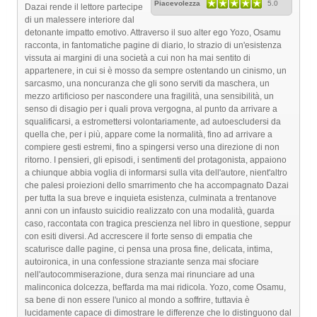
Piacevolezza
5.0
Dazai rende il lettore partecipe
di un malessere interiore dal
detonante impatto emotivo. Attraverso il suo alter ego Yozo, Osamu
racconta, in fantomatiche pagine di diario, lo strazio di un'esistenza
vissuta ai margini di una società a cui non ha mai sentito di
appartenere, in cui si è mosso da sempre ostentando un cinismo, un
sarcasmo, una noncuranza che gli sono serviti da maschera, un
mezzo artificioso per nascondere una fragilità, una sensibilità, un
senso di disagio per i quali prova vergogna, al punto da arrivare a
squalificarsi, a estromettersi volontariamente, ad autoescludersi da
quella che, per i più, appare come la normalità, fino ad arrivare a
compiere gesti estremi, fino a spingersi verso una direzione di non
ritorno. I pensieri, gli episodi, i sentimenti del protagonista, appaiono
a chiunque abbia voglia di informarsi sulla vita dell'autore, nient'altro
che palesi proiezioni dello smarrimento che ha accompagnato Dazai
per tutta la sua breve e inquieta esistenza, culminata a trentanove
anni con un infausto suicidio realizzato con una modalità, guarda
caso, raccontata con tragica prescienza nel libro in questione, seppur
con esiti diversi. Ad accrescere il forte senso di empatia che
scaturisce dalle pagine, ci pensa una prosa fine, delicata, intima,
autoironica, in una confessione straziante senza mai sfociare
nell'autocommiserazione, dura senza mai rinunciare ad una
malinconica dolcezza, beffarda ma mai ridicola. Yozo, come Osamu,
sa bene di non essere l'unico al mondo a soffrire, tuttavia è
lucidamente capace di dimostrare le differenze che lo distinguono dal