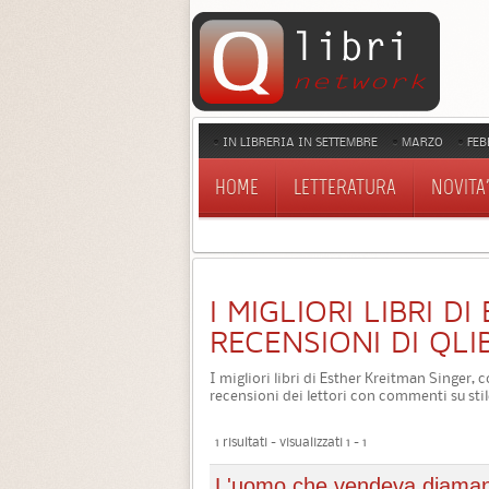
IN LIBRERIA IN SETTEMBRE
MARZO
FEB
HOME
LETTERATURA
NOVITA'
I MIGLIORI LIBRI D
RECENSIONI DI QLI
I migliori libri di Esther Kreitman Singer, c
recensioni dei lettori con commenti su stil
1 risultati - visualizzati 1 - 1
L'uomo che vendeva diaman