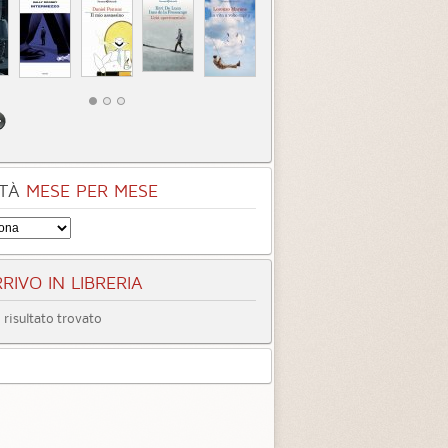
tà
Quando ormai era
Inter
tardi
3.3 (
4
)
4.0 (
1
)
TÀ
MESE PER MESE
RIVO IN LIBRERIA
risultato trovato