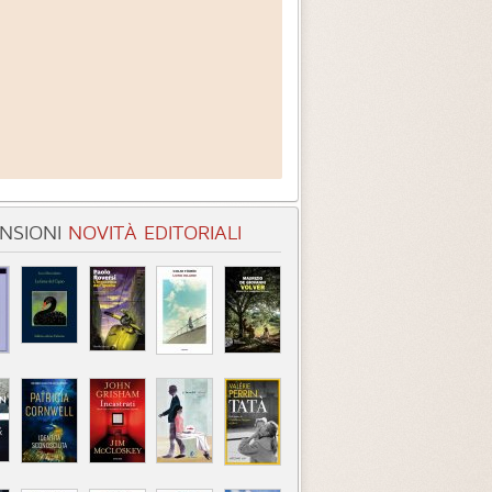
NSIONI
NOVITÀ EDITORIALI
entità sconosciuta
Incastrati
Chime
3.3 (
1
)
3.8 (
1
)