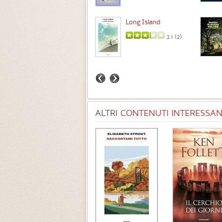
Intermezzo
Long Island
3.7 (
3
)
3.1 (
2
)
ALTRI
CONTENUTI INTERESSANT