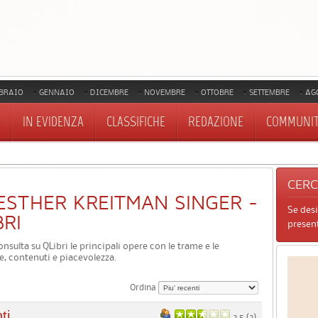
BRAIO
GENNAIO
DICEMBRE
NOVEMBRE
OTTOBRE
SETTEMBRE
AG
IN EVIDENZA
CLASSIFICHE
REDAZIONE
COMMUNI
CER
I ESTHER KREITMAN SINGER -
Se des
BRI
present
onsulta su QLibri le principali opere con le trame e le
e, contenuti e piacevolezza.
Ordina
ti
2.5 (
2
)