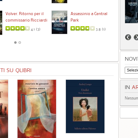
Ta
Volver. Ritorno per il
Assassinio a Central
commissario Ricciardi
Park
4.1 (
3
)
3.8 (
1
)
NOVI
I SU QLIBRI
IN
AR
Nessun 