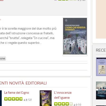
r
 è la sorella maggiore del due molto più
ta dell'istruzione concessa ai fratelli,
perché "brutta", relegata "In cucina", ma
che ci regala questo superbo...
RECE
ione
NTI NOVITÀ EDITORIALI
La fame del Cigno
L'innocenza
Id
dell'iguana
4.8 (
2
)
4.0 (
1
)