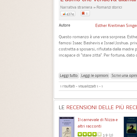
Narrativa straniera » Romanzi storici
1
4374
Autore
Esther Kreitman Singe
Questo romanzo è una vera sorpresa. Esther
famosi Isaac Bashevis e Israel Joshua: priva
costretta a sposarsi, rifiutata dalla madre 
incapace di "stare zitta". Per fortuna, dato 
Leggi tutto
Leggi le opinioni
Scrivi una opin
1 risultati - visualizzati 1 - 1
LE
RECENSIONI DELLE PIÙ RECE
Chimere
Il carnevale di Nizza e
altri racconti
3.5 (
1
)
3.9 (
2
)