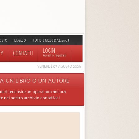
OSTO
LUGLIO
TUTTI I MESI DAL 2008
LOGIN
TY
CONTATTI
Accedi o registrati
VENERDÌ 07 AGOSTO 2026
CA
UN LIBRO O UN AUTORE
ideri recensire un'opera non ancora
e nel nostro archivio contattaci