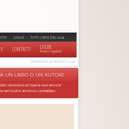
OSTO
LUGLIO
TUTTI I MESI DAL 2008
LOGIN
TY
CONTATTI
Accedi o registrati
DOMENICA 09 AGOSTO 2026
CA
UN LIBRO O UN AUTORE
ideri recensire un'opera non ancora
e nel nostro archivio contattaci