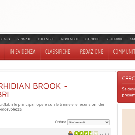
BRAIO
GENNAIO
DICEMBRE
NOVEMBRE
OTTOBRE
SETTEMBRE
AG
IN EVIDENZA
CLASSIFICHE
REDAZIONE
COMMUNI
CER
I RHIDIAN BROOK -
Se des
BRI
present
u QLibri le principali opere con le trame e le recensioni dei
piacevolezza.
Ordina
3.5 (
1
)