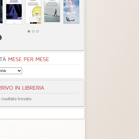
tà
Quando ormai era
Inter
tardi
3.3 (
4
)
4.0 (
1
)
TÀ
MESE PER MESE
RIVO IN LIBRERIA
risultato trovato