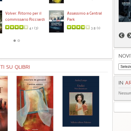
Ta
Volver. Ritorno per il
Assassinio a Central
commissario Ricciardi
Park
4.1 (
3
)
3.8 (
1
)
NOVI
I SU QLIBRI
IN
AR
Nessun 