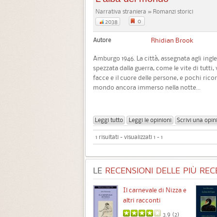
Narrativa straniera » Romanzi storici
0
2038
Autore
Rhidian Brook
Amburgo 1946. La città, assegnata agli ingles
spezzata dalla guerra, come le vite di tutti, 
facce e il cuore delle persone, e pochi rico
mondo ancora immerso nella notte...
Leggi tutto
Leggi le opinioni
Scrivi una opin
1 risultati - visualizzati 1 - 1
LE
RECENSIONI DELLE PIÙ RECE
Chimere
Il carnevale di Nizza e
altri racconti
3.5 (
1
)
3.9 (
2
)