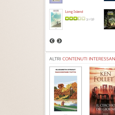
Intermezzo
Long Island
3.7 (
3
)
3.1 (
2
)
ALTRI
CONTENUTI INTERESSANT