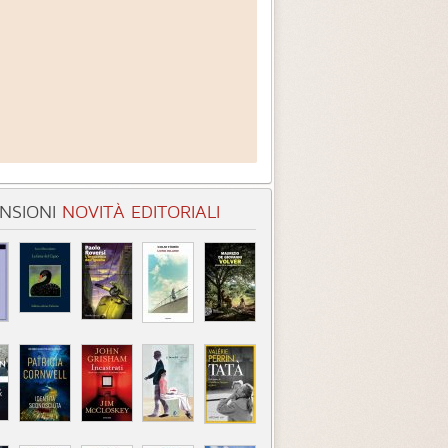
NSIONI
NOVITÀ EDITORIALI
entità sconosciuta
Incastrati
Chime
3.3 (
1
)
3.8 (
1
)