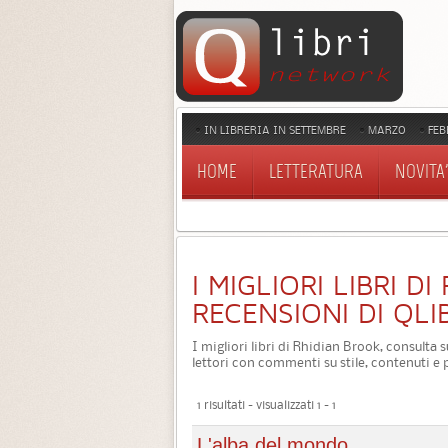
IN LIBRERIA IN SETTEMBRE
MARZO
FEB
HOME
LETTERATURA
NOVITA'
I MIGLIORI LIBRI D
RECENSIONI DI QLI
I migliori libri di Rhidian Brook, consulta s
lettori con commenti su stile, contenuti e 
1 risultati - visualizzati 1 - 1
L'alba del mondo