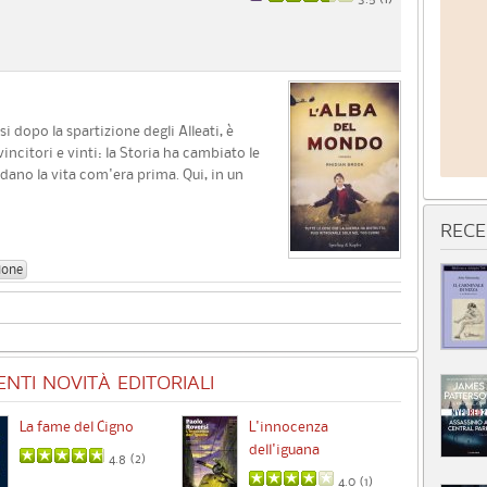
i dopo la spartizione degli Alleati, è
vincitori e vinti: la Storia ha cambiato le
rdano la vita com'era prima. Qui, in un
RECE
ione
NTI NOVITÀ EDITORIALI
La fame del Cigno
L'innocenza
Id
dell'iguana
4.8 (
2
)
4.0 (
1
)