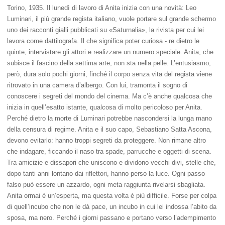
Torino, 1935. Il lunedì di lavoro di Anita inizia con una novità: Leo
Luminari, il più grande regista italiano, vuole portare sul grande schermo
uno dei racconti gialli pubblicati su «Saturnalia», la rivista per cui lei
lavora come dattilografa. Il che significa poter curiosa - re dietro le
quinte, intervistare gli attori e realizzare un numero speciale. Anita, che
subisce il fascino della settima arte, non sta nella pelle. L’entusiasmo,
però, dura solo pochi giorni, finché il corpo senza vita del regista viene
ritrovato in una camera d’albergo. Con lui, tramonta il sogno di
conoscere i segreti del mondo del cinema. Ma c’è anche qualcosa che
inizia in quell’esatto istante, qualcosa di molto pericoloso per Anita.
Perché dietro la morte di Luminari potrebbe nascondersi la lunga mano
della censura di regime. Anita e il suo capo, Sebastiano Satta Ascona,
devono evitarlo: hanno troppi segreti da proteggere. Non rimane altro
che indagare, ficcando il naso tra spade, parrucche e oggetti di scena.
Tra amicizie e dissapori che uniscono e dividono vecchi divi, stelle che,
dopo tanti anni lontano dai riflettori, hanno perso la luce. Ogni passo
falso può essere un azzardo, ogni meta raggiunta rivelarsi sbagliata.
Anita ormai è un’esperta, ma questa volta è più difficile. Forse per colpa
di quell’incubo che non le dà pace, un incubo in cui lei indossa l’abito da
sposa, ma nero. Perché i giorni passano e portano verso l’adempimento