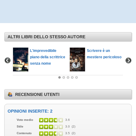
ALTRI LIBRI DELLO STESSO AUTORE
 sveglie
L'imprevedibile
Scrivere è un
aris
piano della scrittrice
mestiere pericoloso
senza nome
RECENSIONE UTENTI
OPINIONI INSERITE: 2
Voto medio
3.6
Stile
3.0 (2)
Contenuto
3.5 (2)