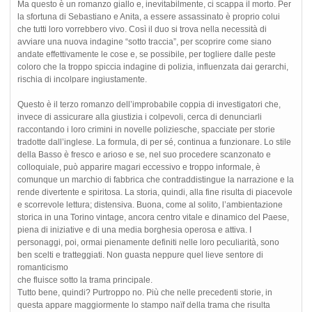
Ma questo è un romanzo giallo e, inevitabilmente, ci scappa il morto. Per
la sfortuna di Sebastiano e Anita, a essere assassinato è proprio colui
che tutti loro vorrebbero vivo. Così il duo si trova nella necessità di
avviare una nuova indagine “sotto traccia”, per scoprire come siano
andate effettivamente le cose e, se possibile, per togliere dalle peste
coloro che la troppo spiccia indagine di polizia, influenzata dai gerarchi,
rischia di incolpare ingiustamente.
Questo è il terzo romanzo dell’improbabile coppia di investigatori che,
invece di assicurare alla giustizia i colpevoli, cerca di denunciarli
raccontando i loro crimini in novelle poliziesche, spacciate per storie
tradotte dall’inglese. La formula, di per sé, continua a funzionare. Lo stile
della Basso è fresco e arioso e se, nel suo procedere scanzonato e
colloquiale, può apparire magari eccessivo e troppo informale, è
comunque un marchio di fabbrica che contraddistingue la narrazione e la
rende divertente e spiritosa. La storia, quindi, alla fine risulta di piacevole
e scorrevole lettura; distensiva. Buona, come al solito, l’ambientazione
storica in una Torino vintage, ancora centro vitale e dinamico del Paese,
piena di iniziative e di una media borghesia operosa e attiva. I
personaggi, poi, ormai pienamente definiti nelle loro peculiarità, sono
ben scelti e tratteggiati. Non guasta neppure quel lieve sentore di
romanticismo
che fluisce sotto la trama principale.
Tutto bene, quindi? Purtroppo no. Più che nelle precedenti storie, in
questa appare maggiormente lo stampo naïf della trama che risulta