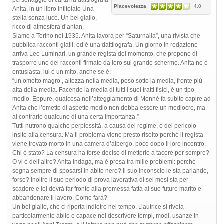
Piacevolezza
4.0
Anita, in un libro intitolato Una
stella senza luce. Un bel giallo,
ricco di atmosfera d’antan.
Siamo a Torino nel 1935. Anita lavora per “Saturnalia”, una rivista che
pubblica racconti gialli, ed è una dattilografa. Un giorno in redazione
arriva Leo Luminari, un grande regista del momento, che propone di
trasporre uno dei racconti firmato da loro sul grande schermo. Anita ne è
entusiasta, lui è un mito, anche se è:
“un ometto magro , altezza nella media, peso sotto la media, fronte più
alta della media. Facendo la media di tutti i suoi tratti fisici, è un tipo
medio. Eppure, qualcosa nell’atteggiamento di Monnè fa subito capire ad
Anita che l’ometto di aspetto medio non debba essere un mediocre, ma
al contrario qualcuno di una certa importanza.”
Tutti nutrono qualche perplessità, a causa del regime, e del pericolo
insito alla censura. Ma il problema viene presto risolto perché il regista
viene trovato morto in una camera d’albergo, poco dopo il loro incontro.
Chi è stato? La censura ha forse deciso di metterlo a tacere per sempre?
O vi è dell’altro? Anita indaga, ma è presa tra mille problemi: perché
sogna sempre di sposarsi in abito nero? Il suo inconscio le sta parlando,
forse? Inoltre il suo periodo di prova lavorativa di sei mesi sta per
scadere e lei dovrà far fronte alla promessa fatta al suo futuro marito e
abbandonare il lavoro. Come farà?
Un bel giallo, che ci riporta indietro nel tempo. L’autrice si rivela
particolarmente abile e capace nel descrivere tempi, modi, usanze in