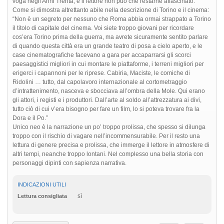
voga negli Anni Trenta, e il lettore non può che restarne affascinato.
Come si dimostra altrettanto abile nella descrizione di Torino e il cinema:
“Non è un segreto per nessuno che Roma abbia ormai strappato a Torino
il titolo di capitale del cinema. Voi siete troppo giovani per ricordare
cos’era Torino prima della guerra, ma avrete sicuramente sentito parlare
di quando questa città era un grande teatro di posa a cielo aperto, e le
case cinematografiche facevano a gara per accaparrarsi gli scorci
paesaggistici migliori in cui montare le piattaforme, i terreni migliori per
erigerci i capannoni per le riprese. Cabiria, Maciste, le comiche di
Ridolini … tutto, dal capolavoro internazionale al cortometraggio
d’intrattenimento, nasceva e sbocciava all’ombra della Mole. Qui erano
gli attori, i registi e i produttori. Dall’arte al soldo all’attrezzatura ai divi,
tutto ciò di cui v’era bisogno per fare un film, lo si poteva trovare fra la
Dora e il Po.”
Unico neo è la narrazione un po’ troppo prolissa, che spesso si dilunga
troppo con il rischio di vagare nell’incommensurabile. Per il resto una
lettura di genere precisa e prolissa, che immerge il lettore in atmosfere di
altri tempi, neanche troppo lontani. Nel complesso una bella storia con
personaggi dipinti con sapienza narrativa.
INDICAZIONI UTILI
sì
Lettura consigliata