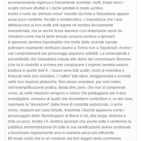
eccessivamente ingenua e banalmente scontata: molti, troppi sono i
luoghi comuni sfruttati e i cliché adottati in modo acritico.
Inoltre il ruolo da “primula rossa” rivestito da Anita e Sebastiano appare
assai poco credibile, forzato o semplicistico. L’importanza che i due
attribuiscono ai loro scritti anti regime mi sembra decisamente
sovrastimata, ma se anche fosse davvero così disturbante viene da
chiedersi come mai la tanto temuta censura continui a ignorarli.
In generale sembra improbabile che molte delle vicende narrate
potessero realmente verificarsi (siamo a Torino non a Topolinia!). Anche i
vari comportamenti dei personaggi appaiono artefatti. La schematicità e
prevedibilità che Sebastiano imputa alle storie del commissario Bonomo
(che lui è costretto a scrivere per compiacere il regime) sembra essersi
trasfusa in quelle dell’A.: i buoni sono tutti scaltri, ricchi di inventiva e
fortunati nelle loro iniziative, i “cattivi” tutti ottusi, irreggimentati e scontati
nelle loro reazioni pletoriche. Non posso scendere, per ovvi motivi,
nell’esemplificazione pratica. Basta dire, però, che non si comprende
come, se certe intuizioni vengono a coloro che parteggiano per il duo
investigativo, nessuno di quelli che dovrebbero controllare e, se del caso,
reprimere le “deviazioni” dalla linea di condotta autorizzata, ci arrivi
vicino, neppure per caso fortuito. Insomma i fascisti appaiono come i
personaggini delle Sturmtruppen di Bonvi e ciò, alla lunga, disturba e
irrita un poco. Inoltre l’A. sembra ignorare che anche sotto il ventennio la
pubblica amministrazione (in tutte le sue ramificazioni) aveva continuato
a funzionare regolarmente anzi in maniera ancor più efficiente.
Mi rendo conto che in un romanzo dai toni leggeri della commedia