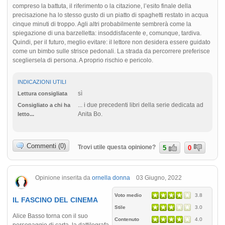
compreso la battuta, il riferimento o la citazione, l’esito finale della
precisazione ha lo stesso gusto di un piatto di spaghetti restato in acqua
cinque minuti di troppo. Agli altri probabilmente sembrerà come la
spiegazione di una barzelletta: insoddisfacente e, comunque, tardiva.
Quindi, per il futuro, meglio evitare: il lettore non desidera essere guidato
come un bimbo sulle strisce pedonali. La strada da percorrere preferisce
scegliersela di persona. A proprio rischio e pericolo.
INDICAZIONI UTILI
sì
Lettura consigliata
... i due precedenti libri della serie dedicata ad
Consigliato a chi ha
Anita Bo.
letto...
Commenti (0)
Trovi utile questa opinione?
5
0
Opinione inserita da
ornella donna
03 Giugno, 2022
Voto medio
3.8
IL FASCINO DEL CINEMA
Stile
3.0
Alice Basso torna con il suo
Contenuto
4.0
personaggio di carta, la dattilografa