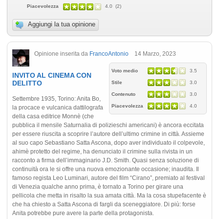
Piacevolezza
4.0 (2)
Aggiungi la tua opinione
Opinione inserita da
FrancoAntonio
14 Marzo, 2023
Voto medio
3.5
INVITO AL CINEMA CON
DELITTO
Stile
3.0
Contenuto
3.0
Settembre 1935, Torino: Anita Bo,
Piacevolezza
4.0
la procace e vulcanica dattilografa
della casa editrice Monnè (che
pubblica il mensile Saturnalia di polizieschi americani) è ancora eccitata
per essere riuscita a scoprire l’autore dell’ultimo crimine in città. Assieme
al suo capo Sebastiano Satta Ascona, dopo aver individuato il colpevole,
ahimè protetto del regime, ha denunciato il crimine sulla rivista in un
racconto a firma dell’immaginario J.D. Smith. Quasi senza soluzione di
continuità ora le si offre una nuova emozionante occasione; inaudita. Il
famoso regista Leo Luminari, autore del film “Cirano”, premiato al festival
di Venezia qualche anno prima, è tornato a Torino per girare una
pellicola che metta in risalto la sua amata città. Ma la cosa stupefacente è
che ha chiesto a Satta Ascona di fargli da sceneggiatore. Di più: forse
Anita potrebbe pure avere la parte della protagonista.