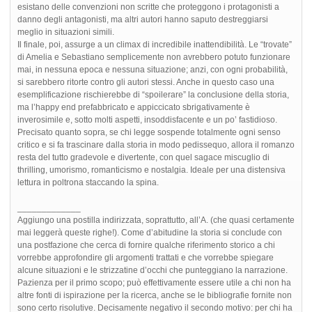
esistano delle convenzioni non scritte che proteggono i protagonisti a
danno degli antagonisti, ma altri autori hanno saputo destreggiarsi
meglio in situazioni simili.
Il finale, poi, assurge a un climax di incredibile inattendibilità. Le “trovate”
di Amelia e Sebastiano semplicemente non avrebbero potuto funzionare
mai, in nessuna epoca e nessuna situazione; anzi, con ogni probabilità,
si sarebbero ritorte contro gli autori stessi. Anche in questo caso una
esemplificazione rischierebbe di “spoilerare” la conclusione della storia,
ma l’happy end prefabbricato e appiccicato sbrigativamente è
inverosimile e, sotto molti aspetti, insoddisfacente e un po’ fastidioso.
Precisato quanto sopra, se chi legge sospende totalmente ogni senso
critico e si fa trascinare dalla storia in modo pedissequo, allora il romanzo
resta del tutto gradevole e divertente, con quel sagace miscuglio di
thrilling, umorismo, romanticismo e nostalgia. Ideale per una distensiva
lettura in poltrona staccando la spina.
_____________
Aggiungo una postilla indirizzata, soprattutto, all’A. (che quasi certamente
mai leggerà queste righe!). Come d’abitudine la storia si conclude con
una postfazione che cerca di fornire qualche riferimento storico a chi
vorrebbe approfondire gli argomenti trattati e che vorrebbe spiegare
alcune situazioni e le strizzatine d’occhi che punteggiano la narrazione.
Pazienza per il primo scopo; può effettivamente essere utile a chi non ha
altre fonti di ispirazione per la ricerca, anche se le bibliografie fornite non
sono certo risolutive. Decisamente negativo il secondo motivo: per chi ha