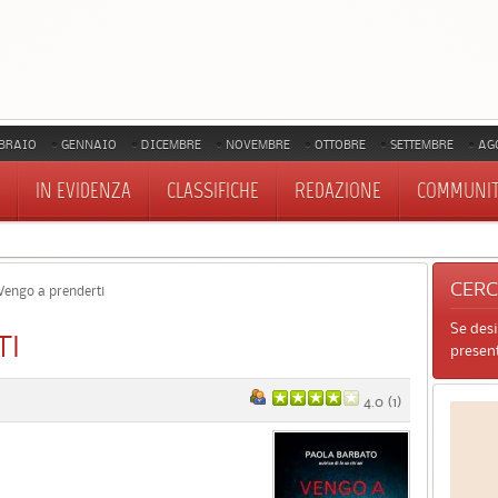
BRAIO
GENNAIO
DICEMBRE
NOVEMBRE
OTTOBRE
SETTEMBRE
AG
IN EVIDENZA
CLASSIFICHE
REDAZIONE
COMMUNI
CER
engo a prenderti
Se des
TI
present
4.0
(
1
)