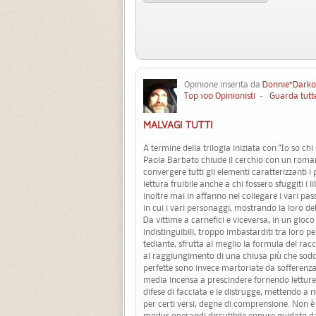
Opinione inserita da
Donnie*Darko
Top 100 Opinionisti
-
Guarda tutte
MALVAGI TUTTI
A termine della trilogia iniziata con "Io so chi
Paola Barbato chiude il cerchio con un roma
convergere tutti gli elementi caratterizzanti i 
lettura fruibile anche a chi fossero sfuggiti i l
inoltre mai in affanno nel collegare i vari pass
in cui i vari personaggi, mostrando la loro 
Da vittime a carnefici e viceversa, in un gioc
indistinguibili, troppo imbastarditi tra loro 
tediante, sfrutta al meglio la formula del rac
al raggiungimento di una chiusa più che sodd
perfette sono invece martoriate da sofferenza,
media incensa a prescindere fornendo letture m
difese di facciata e le distrugge, mettendo a
per certi versi, degne di comprensione. Non è 
modus operandi discutibile eppure guidato da u