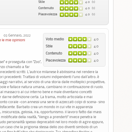
Stile
4.0 (1)
Contenuto
4.0 (1)
Piacevolezza
4.0 (1)
03 Gennaio, 2022
Voto medio
4.0
 le mie opinioni
Stile
4.0
Contenuto
4.0
Piacevolezza
4.0
 sei" e proseguita con "Zoo",
nzo chiamato a far
precedenti scritti. L'autrice milanese è abilissima nel rendere la
ibri precedenti. Trattasi di volumi indipendenti l'uno dall'altro: è
aggi narrativi, al servizio di una storia dalle molteplici prospettive,
debole e fallace natura umana, cambiano in continuazione di ruolo.
o al massacro al cui interno bene e male diventano concetti
per darne definizione certa. La trama, molto articolata e mai
conto corale -con annessi una serie di azzeccati colpi di scena- sino
isfacente. Barbato crea un mondo in cui vite in apparenza
 insicurezza, gelosia, ira, opportunismo: il lavoro fatto dai mass
istificate della realtà, "Vengo a prenderti" invece penetra le
 nudo personalità spesso deprecabili nel loro modo di agire eppure,
un caso che la prigionia stessa dello zoo diventi simbolo di un
n fine tutt'altro che deplorevole. Tra atmosfere thriller e