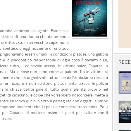
piomba addosso all'agente Francesco
o stalker di una donna che da un anno
i era ritrovato in un vecchio capannone
 lo spettacolo agghiacciante di uno zoo
mprigionavano esseri umani in condizioni pietose, una gabbia
 e lo psicopatico responsabile di ogni cosa lì davanti a lui,
RECE
ere tutto, il colpevole ucciso, le vittime salve, Caparzo in
nale. Ma le cose non sono come appaiono. Tra le vittime si
a mente che ha organizzato tutto, che dall'ambulanza riesce a
o ha inizio, ma non esistono piste, niente tracce, la polizia
 la chiave dell'origine di tutto quel male sta proprio nel
greti di ciascuno, le colpe che vorrebbero nascondere, mette a
entre lui scava qualcun altro li perseguita con oggetti, simboli
apitano incidenti che la polizia considera trascurabili. Poi i
 per Caparzo di mettere insieme i pezzi per evitare che il
 lavoro.