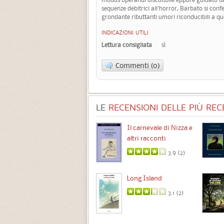
sequenze debitrici all'horror, Barbato si conf
grondante ributtanti umori riconducibili a qu
INDICAZIONI UTILI
Lettura consigliata
sì
Commenti (0)
LE
RECENSIONI DELLE PIÙ RECE
Chimere
Il carnevale di Nizza e
altri racconti
3.5 (
1
)
3.9 (
2
)
Intermezzo
Long Island
3.7 (
3
)
3.1 (
2
)