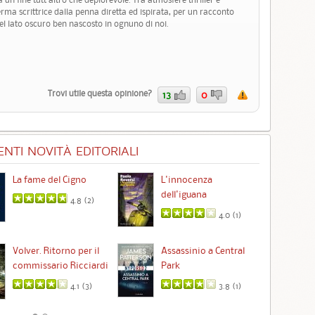
erma scrittrice dalla penna diretta ed ispirata, per un racconto
el lato oscuro ben nascosto in ognuno di noi.
Trovi utile questa opinione?
13
0
NTI NOVITÀ EDITORIALI
La fame del Cigno
L'innocenza
Id
dell'iguana
4.8 (
2
)
4.0 (
1
)
Ta
Volver. Ritorno per il
Assassinio a Central
commissario Ricciardi
Park
4.1 (
3
)
3.8 (
1
)