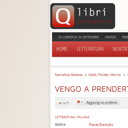
IN LIBRERIA IN SETTEMBRE
MARZO
FEB
HOME
LETTERATURA
NOVITA'
Narrativa italiana
Gialli, Thriller, Horror
V
VENGO A PRENDER
0
Aggiungi ai preferiti
2479
LETTERATURA ITALIANA
Autore
Paola Barbato