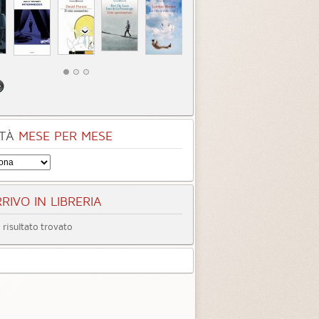
filo rosso
L'ultimo ospite
egoria:
Gialli, Thriller, Horror
Categoria:
Gialli, Thriller, Horror
TÀ
MESE PER MESE
3.9 (
2
)
4.0 (
1
)
RIVO IN LIBRERIA
risultato trovato