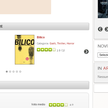
RE
Bilico
Il 
Categoria:
Gialli, Thriller, Horror
Cat
NOVI
3.9 (
3
)
IN
AR
Nessun 
Voto medio
4.0