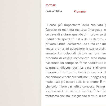
EDITORE
Casa editrice
Piemme
Il caso più importante della sua vita 
Caparzo in maniera inattesa. Inseguiva l
cercava di aiutare, quando d'improvviso s
industriale sperduto nel nulla. Lì dentro,
privato, undici carrozzoni da circo che i
vuota pronta ad accogliere la sua protetta
armato. Un colpo di pistola sembra risolv
procinto di essere incoronato eroe nazio
nasconde un complice, forse addirittura l
scappare, dileguandosi. La caccia all'uom
insegue un fantasma. Caparzo capisce che
capannone e nelle sue vittime. Indaga i se
nudo i lati più oscuri delle loro anime. E m
che solo il loro carnefice conosce. Prima c
sopravvissuti iniziano a morire. È tempo
fantasma che sta inseguendo termini il suo