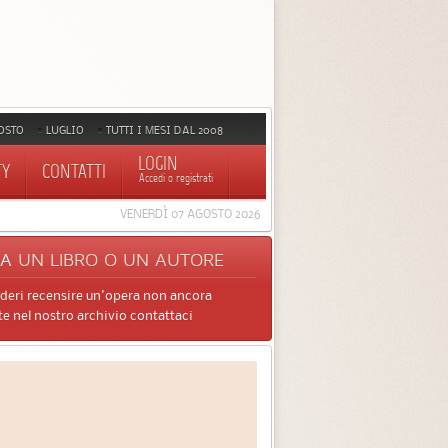
OSTO
LUGLIO
TUTTI I MESI DAL 2008
LOGIN
TY
CONTATTI
Accedi o registrati
VENERDÌ 07 AGOSTO 2026
CA
UN LIBRO O UN AUTORE
ideri recensire un'opera non ancora
e nel nostro archivio contattaci